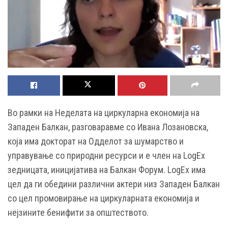
Во рамки на Неделата на циркуларна економија на
Западен Балкан, разговаравме со Ивана Лозановска,
која има докторат на Одделот за шумарство и
управување со природни ресурси и е член на LogEx
зедницата, иницијатива на Балкан Форум. LogEx има
цел да ги обедини различни актери низ Западен Балкан
со цел промовирање на циркуларната економија и
нејзините бенифити за општеството.