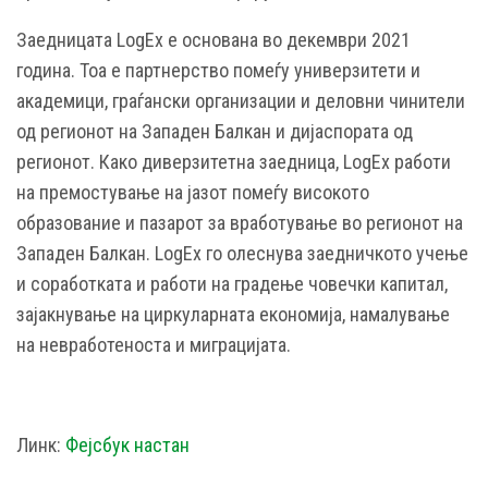
Заедницата LogEx е основана во декември 2021
година. Тоа е партнерство помеѓу универзитети и
академици, граѓански организации и деловни чинители
од регионот на Западен Балкан и дијаспората од
регионот. Како диверзитетна заедница, LogEx работи
на премостување на јазот помеѓу високото
образование и пазарот за вработување во регионот на
Западен Балкан. LogEx го олеснува заедничкото учење
и соработката и работи на градење човечки капитал,
зајакнување на циркуларната економија, намалување
на невработеноста и миграцијата.
Линк:
Фејсбук настан