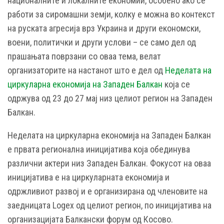
националните и локалните економии, особено ако се
работи за сиромашни земји, колку е можна во контекст
на руската агресија врз Украина и други економски,
воени, политички и други услови – се само дел од
прашањата поврзани со оваа тема, велат
организаторите на настанот што е дел од
Неделата на
циркуларна економија на Западен Балкан
која се
одржува од 23 до 27 мај низ целиот регион на Западен
Балкан.
Неделата на циркуларна економија на Западен Балкан
е првата регионална иницијатива која обединува
различни актери низ Западен Балкан. Фокусот на оваа
иницијатива е на циркуларната економија и
одржливиот развој и е организирана од членовите на
заедницата Logex од целиот регион, по иницијатива на
организацијата Балкански форум од Косово.