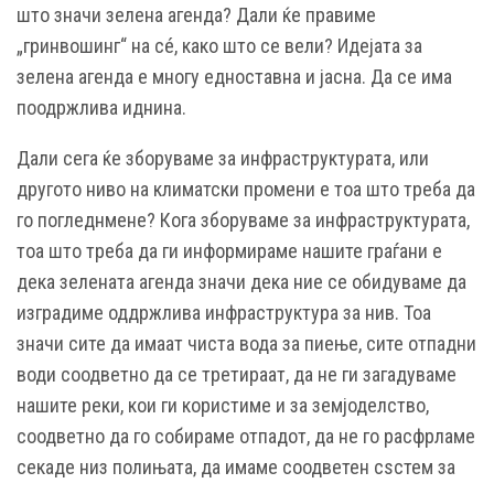
што значи зелена агенда? Дали ќе правиме
„гринвошинг“ на сé, како што се вели? Идејата за
зелена агенда е многу едноставна и јасна. Да се има
поодржлива иднина.
Дали сега ќе зборуваме за инфраструктурата, или
другото ниво на климатски промени е тоа што треба да
го погледнмене? Кога зборуваме за инфраструктурата,
тоа што треба да ги информираме нашите граѓани е
дека зелената агенда значи дека ние се обидуваме да
изградиме оддржлива инфраструктура за нив. Тоа
значи сите да имаат чиста вода за пиење, сите отпадни
води соодветно да се третираат, да не ги загадуваме
нашите реки, кои ги користиме и за земјоделство,
соодветно да го собираме отпадот, да не го расфрламе
секаде низ полињата, да имаме соодветен сѕстем за