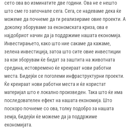
сето ова во изминатите две години. Ова не е нешто
што сме го започнале сега. Сега, се надеваме дека ќе
можеме да почнеме да ги реализираме овие проекти. А
доколку зборуваме за економската криза, ова е
најдобриот начин да ја поддржиме нашата економија.
Инвестирањето, како што ние сакаме да кажаме,
зелена инвестиција, затоа што сите овие инвестиции
за кои зборувам ќе бидат за заштита на животната
средина, истовремено ќе креираат нови работни
места. Бидејќи се поголеми инфраструктурни проекти.
Ќе креираат нови работни места и ќе користат
материјал што е локално произведен. Така што ќе има
последователен ефект на нашата економија. Што
поскоро почнеме со ова, толку подобро за нашата
земја, бидејќи ќе можеме да ја поддржиме
економијата.