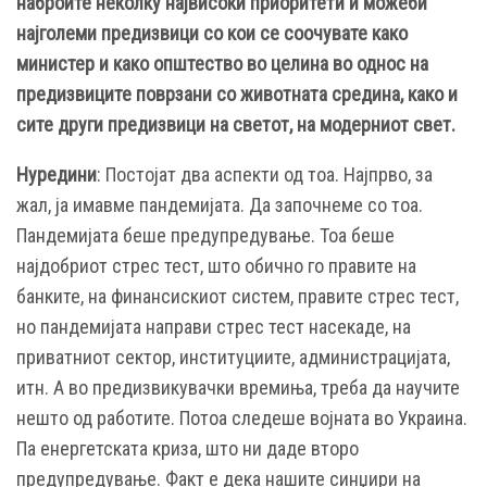
наброите неколку највисоки приоритети и можеби
најголеми предизвици со кои се соочувате како
министер и како општество во целина во однос на
предизвиците поврзани со животната средина, како и
сите други предизвици на светот, на модерниот свет.
Нуредини
: Постојат два аспекти од тоа. Најпрво, за
жал, ја имавме пандемијата. Да започнеме со тоа.
Пандемијата беше предупредување. Тоа беше
најдобриот стрес тест, што обично го правите на
банките, на финансискиот систем, правите стрес тест,
но пандемијата направи стрес тест насекаде, на
приватниот сектор, институциите, администрацијата,
итн. А во предизвикувачки времиња, треба да научите
нешто од работите. Потоа следеше војната во Украина.
Па енергетската криза, што ни даде второ
предупредување. Факт е дека нашите синџири на