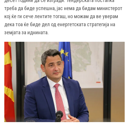
десет години да се изгради. Тендерската постапка
треба да биде успешна, јас нема да бидам министерот
кој ќе ги сече лентите тогаш, но можам да ве уверам
дека тоа ќе биде дел од енергетската стратегија на
земјата за иднината.