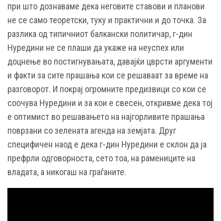
при што дознаваме дека неговите ставови и планови
не се само теоретски, туку и практични и до точка. За
разлика од типичниот балкански политичар, г-дин
Нуредини не се плаши да укаже на неуспех или
доцнење во постигнувањата, давајќи цврсти аргументи
и факти за сите прашања кои се решаваат за време на
разговорот. И покрај огромните предизвици со кои се
соочува Нуредини и за кои е свесен, откривме дека тој
е оптимист во решавањето на најгорливите прашања
поврзани со зелената агенда на земјата. Друг
специфичен наод е дека г-дин Нуредини е склон да ја
префрли одговорноста, сето тоа, на рамениците на
владата, а никогаш на граѓаните.