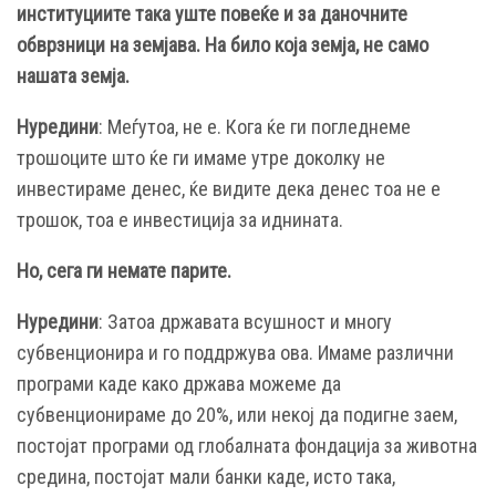
институциите така уште повеќе и за даночните
обврзници на земјава. На било која земја, не само
нашата земја.
Нуредини
: Меѓутоа, не е. Кога ќе ги погледнеме
трошоците што ќе ги имаме утре доколку не
инвестираме денес, ќе видите дека денес тоа не е
трошок, тоа е инвестиција за иднината.
Но, сега ги немате парите.
Нуредини
: Затоа државата всушност и многу
субвенционира и го поддржува ова. Имаме различни
програми каде како држава можеме да
субвенционираме до 20%, или некој да подигне заем,
постојат програми од глобалната фондација за животна
средина, постојат мали банки каде, исто така,