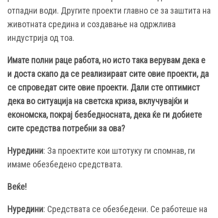
отпадни води. Другите проекти главно се за заштита на
животната средина и создавање на одржлива
индустрија од тоа.
Имате полни раце работа, но исто така верувам дека е
и доста скапо да се реализираат сите овие проекти, да
се спроведат сите овие проекти. Дали сте оптимист
дека во ситуација на светска криза, вклучувајќи и
економска, покрај безбедносната, дека ќе ги добиете
сите средства потребни за ова?
Нуредини
: За проектите кои штотуку ги спомнав, ги
имаме обезбедено средствата.
Веќе!
Нуредини
: Средствата се обезбедени. Се работеше на