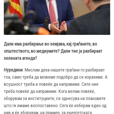
Дали има разбирање во земјава, кај граѓаните, во
општеството, во медиумите? Дали тие ја разбираат
зелената агенда?
Нуредини
: Мислам дека нашите граѓани го разбираат
тоа, само треба да можеме подобро да се изразиме. А
всушност треба и повеќе да направиме. Сите ние
треба повеќе да направиме. Кога велам повеќе,
зборувам за институциите, се однесува на плановите
што ги имаме воспоставено. Сега ќе изберам еден од
нив и ќе зборувам, на пример, за енергетската