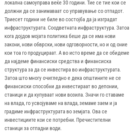
локална самоуправа веќе 30 години. Тие се тие кои се
должни да се занимаваат со управување со отпадот.
Триесет години не биле во состојба да ја изградат
инфраструктурата. Соодветната инфраструктура. Затоа
кога дојдов мојата политика беше да се има нови
закони, нови обврски, нови одговорности, но и од оние
кои тоа го продуцираат. А во исто време да се обидеме
да најдеме финансиски средства и финансиска
структура за да се инвестира во инфраструктурата.
Затоа што многу очигледно е дека општините не се
финансиски способни да инвестираат во депонии,
станици и да купуваат нови возила. Значи го ставаме
на влада, го усвојуваме на влада, земаме заем и ја
градиме инфраструктурата во земјата. Ова се
инвестициите кои се потребни. Пречистителни
станици за отпадни води.