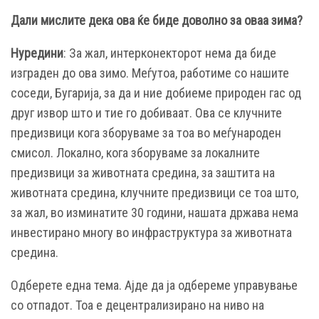
Дали мислите дека ова ќе биде доволно за оваа зима?
Нуредини
: За жал, интерконекторот нема да биде
изграден до ова зимо. Меѓутоа, работиме со нашите
соседи, Бугарија, за да и ние добиеме природен гас од
друг извор што и тие го добиваат. Ова се клучните
предизвици кога зборуваме за тоа во меѓународен
смисол. Локално, кога зборуваме за локалните
предизвици за животната средина, за заштита на
животната средина, клучните предизвици се тоа што,
за жал, во изминатите 30 години, нашата држава нема
инвестирано многу во инфраструктура за животната
средина.
Одберете една тема. Ајде да ја одбереме управување
со отпадот. Тоа е децентрализирано на ниво на