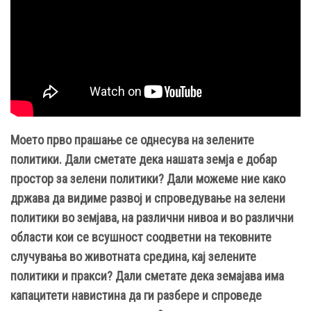
Моето прво прашање се однесува на зелените
политики. Дали сметате дека нашата земја е добар
простор за зелени политики? Дали можеме ние како
држава да видиме развој и спроведување на зелени
политики во земјава, на различни нивоа и во различни
области кои се всушност соодветни на тековните
случувања во животната средина, кај зелените
политики и пракси? Дали сметате дека земајава има
капацитети навистина да ги разбере и спроведе