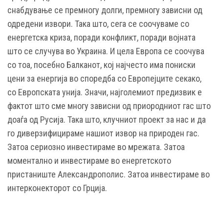
снабдување се премногу долги, премногу зависни од
одредени извори. Така што, сега се соочуваме со
енергетска криза, поради конфликт, поради војната
што се случува во Украина. И цела Европа се соочува
со тоа, посебно Балканот, кој најчесто има пониски
цени за енергија во споредба со Европејците секако,
со Европската унија. Значи, најголемиот предизвик е
фактот што сме многу зависни од приородниот гас што
доаѓа од Русија. Така што, клучниот проект за нас и да
го диверзифицираме нашиот извор на природен гас.
Затоа сериозно инвестираме во мрежата. Затоа
моментално и инвестираме во енергетското
пристаниште Александрополис. Затоа инвестираме во
интерконекторот со Грција.