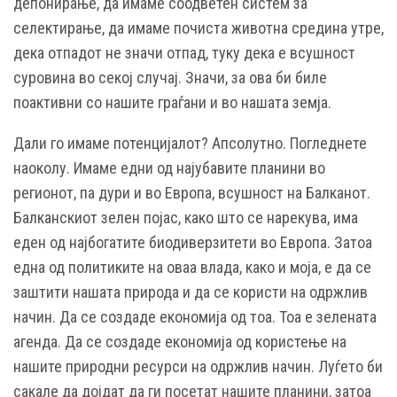
депонирање, да имаме соодветен систем за
селектирање, да имаме почиста животна средина утре,
дека отпадот не значи отпад, туку дека е всушност
суровина во секој случај. Значи, за ова би биле
поактивни со нашите граѓани и во нашата земја.
Дали го имаме потенцијалот? Апсолутно. Погледнете
наоколу. Имаме едни од најубавите планини во
регионот, па дури и во Европа, всушност на Балканот.
Балканскиот зелен појас, како што се нарекува, има
еден од најбогатите биодиверзитети во Европа. Затоа
една од политиките на оваа влада, како и моја, е да се
заштити нашата природа и да се користи на одржлив
начин. Да се создаде економија од тоа. Тоа е зелената
агенда. Да се создаде економија од користење на
нашите природни ресурси на одржлив начин. Луѓето би
сакале да дојдат да ги посетат нашите планини, затоа