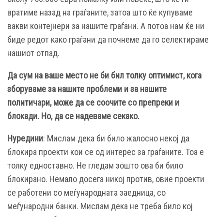
вратиме назад на граѓаните, затоа што ќе купуваме
вакви контејнери за нашите граѓани. А потоа нам ќе ни
биде редот како граѓани да почнеме да го селектираме
нашиот отпад.
Да сум на ваше место не би бил толку оптимист, кога
зборуваме за нашите проблеми и за нашите
политичари, може да се соочите со препреки и
блокади. Но, да се надеваме секако.
Нуредини
: Мислам дека би било жалосно некој да
блокира проекти кои се од интерес за граѓаните. Тоа е
толку едноставно. Не гледам зошто ова би било
блокирано. Немало досега никој против, овие проекти
се работени со меѓународната заедница, со
меѓународни банки. Мислам дека не треба било кој