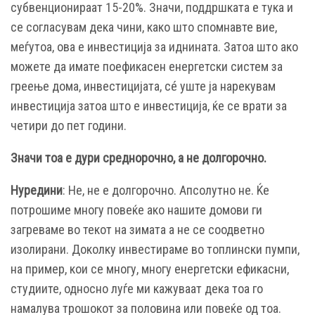
субвенционираат 15-20%. Значи, поддршката е тука и
се согласувам дека чини, како што спомнавте вие,
меѓутоа, ова е инвестиција за иднината. Затоа што ако
можете да имате поефикасен енергетски систем за
греење дома, инвестицијата, сé уште ја нарекувам
инвестиција затоа што е инвестиција, ќе се врати за
четири до пет години.
Значи тоа е дури среднорочно, а не долгорочно.
Нуредини
: Не, не е долгорочно. Апсолутно не. Ќе
потрошиме многу повеќе ако нашите домови ги
загреваме во текот на зимата а не се соодветно
изолирани. Доколку инвестираме во топлински пумпи,
на пример, кои се многу, многу енергетски ефикасни,
студиите, односно луѓе ми кажуваат дека тоа го
намалува трошокот за половина или повеќе од тоа.