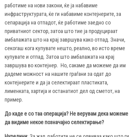
работиме на нови закони, ќе ја набавиме
инфраструктурата, ќе ги набавиме контејнерите, за
сепарација на отпадот, ќе работиме заедно со
приватниот сектор, затоа што тие ја продуцираат
амбалажата што на крај завршува како отпад. Значи,
секогаш кога купувате нешто, реално, во исто време
купувате и отпад. Затоа што амбалажата на крај
завршува во контејнер. Но, сакаме да можеме да им
дадеме можност на нашите граѓани за одат до
контејнерите и да ја селектираат пластиката,
лименката, хартија и останатиот дел од сметот, на
пример.
До каде е со таа операција? Не верувам дека можеме
да видиме некое позначајно селектирање?
Нуредини
: За жал, работите не се одвиваа како што ги