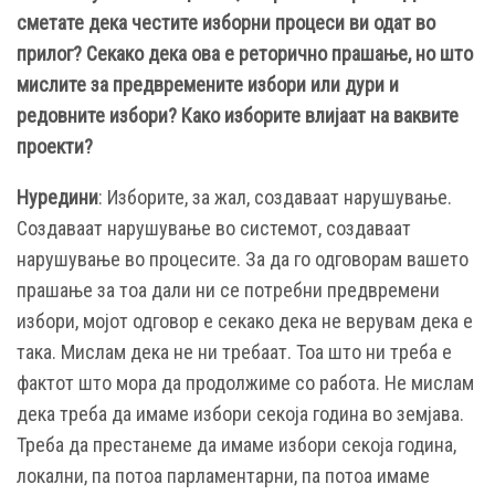
сметате дека честите изборни процеси ви одат во
прилог? Секако дека ова е реторично прашање, но што
мислите за предвремените избори или дури и
редовните избори? Како изборите влијаат на ваквите
проекти?
Нуредини
: Изборите, за жал, создаваат нарушување.
Создаваат нарушување во системот, создаваат
нарушување во процесите. За да го одговорам вашето
прашање за тоа дали ни се потребни предвремени
избори, мојот одговор е секако дека не верувам дека е
така. Мислам дека не ни требаат. Тоа што ни треба е
фактот што мора да продолжиме со работа. Не мислам
дека треба да имаме избори секоја година во земјава.
Треба да престанеме да имаме избори секоја година,
локални, па потоа парламентарни, па потоа имаме