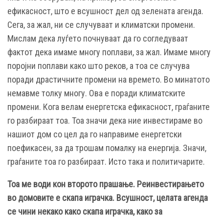
ефикасност, што е всушност дел од зелената агенда.
Сега, за жал, ни се случуваат и климатски промени.
Мислам дека луѓето почнуваат да го согледуваат
фактот дека имаме многу поплави, за жал. Имаме многу
поројни поплави како што реков, а тоа се случува
поради драстичните промени на времето. Во минатото
немавме толку многу. Ова е поради климатските
промени. Кога велам енергетска ефикасност, граѓаните
го разбираат тоа. Тоа значи дека ние инвестираме во
нашиот дом со цел да го направиме енергетски
поефикасен, за да трошам помалку на енергија. Значи,
граѓаните тоа го разбираат. Исто така и политичарите.
Тоа ме води кон второто прашање. Реинвестирањето
во домовите е скапа играчка. Всушност, целата агенда
се чини некако како скапа играчка, како за