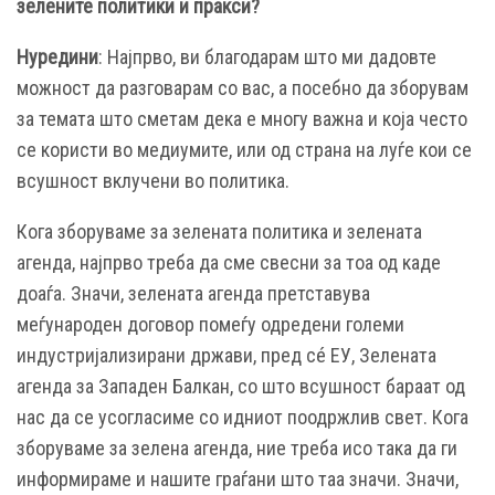
зелените политики и пракси?
Нуредини
: Најпрво, ви благодарам што ми дадовте
можност да разговарам со вас, а посебно да зборувам
за темата што сметам дека е многу важна и која често
се користи во медиумите, или од страна на луѓе кои се
всушност вклучени во политика.
Кога зборуваме за зелената политика и зелената
агенда, најпрво треба да сме свесни за тоа од каде
доаѓа. Значи, зелената агенда претставува
меѓународен договор помеѓу одредени големи
индустријализирани држави, пред сé ЕУ, Зелената
агенда за Западен Балкан, со што всушност бараат од
нас да се усогласиме со идниот поодржлив свет. Кога
зборуваме за зелена агенда, ние треба исо така да ги
информираме и нашите граѓани што таа значи. Значи,