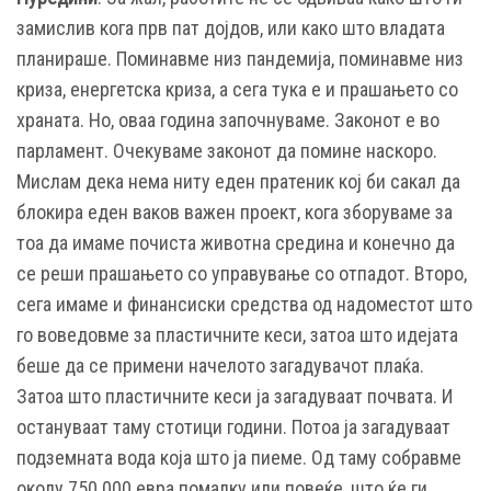
замислив кога прв пат дојдов, или како што владата
планираше. Поминавме низ пандемија, поминавме низ
криза, енергетска криза, а сега тука е и прашањето со
храната. Но, оваа година започнуваме. Законот е во
парламент. Очекуваме законот да помине наскоро.
Мислам дека нема ниту еден пратеник кој би сакал да
блокира еден ваков важен проект, кога зборуваме за
тоа да имаме почиста животна средина и конечно да
се реши прашањето со управување со отпадот. Второ,
сега имаме и финансиски средства од надоместот што
го воведовме за пластичните кеси, затоа што идејата
беше да се примени начелото загадувачот плаќа.
Затоа што пластичните кеси ја загадуваат почвата. И
остануваат таму стотици години. Потоа ја загадуваат
подземната вода која што ја пиеме. Од таму собравме
околу 750.000 евра помалку или повеќе, што ќе ги