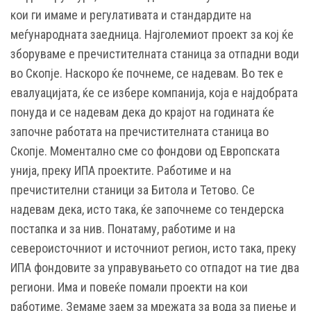
кои ги имаме и регулативата и стандардите на
меѓународната заедница. Најголемиот проект за кој ќе
зборуваме е пречистителната станица за отпадни води
во Скопје. Наскоро ќе почнеме, се надевам. Во тек е
евалуацијата, ќе се избере компанија, која е најдобрата
понуда и се надевам дека до крајот на годината ќе
започне работата на пречистителната станица во
Скопје. Моментално сме со фондови од Европската
унија, преку ИПА проектите. Работиме и на
пречистителни станици за Битола и Тетово. Се
надевам дека, исто така, ќе започнеме со тендерска
постапка и за нив. Понатаму, работиме и на
североисточниот и источниот регион, исто така, преку
ИПА фондовите за управувањето со отпадот на тие два
региони. Има и повеќе помали проекти на кои
работиме. Земаме заем за мрежата за вода за пиење и