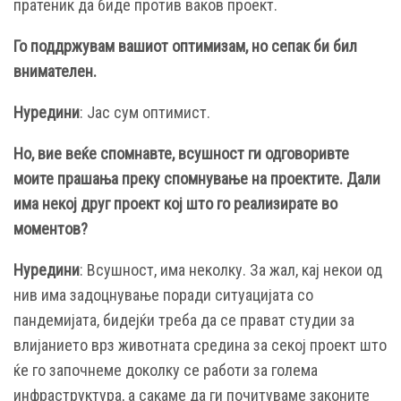
пратеник да биде против ваков проект.
Го поддржувам вашиот оптимизам, но сепак би бил
внимателен.
Нуредини
: Јас сум оптимист.
Но, вие веќе спомнавте, всушност ги одговоривте
моите прашања преку спомнување на проектите. Дали
има некој друг проект кој што го реализирате во
моментов?
Нуредини
: Всушност, има неколку. За жал, кај некои од
нив има задоцнување поради ситуацијата со
пандемијата, бидејќи треба да се прават студии за
влијанието врз животната средина за секој проект што
ќе го започнеме доколку се работи за голема
инфраструктура, а сакаме да ги почитуваме законите