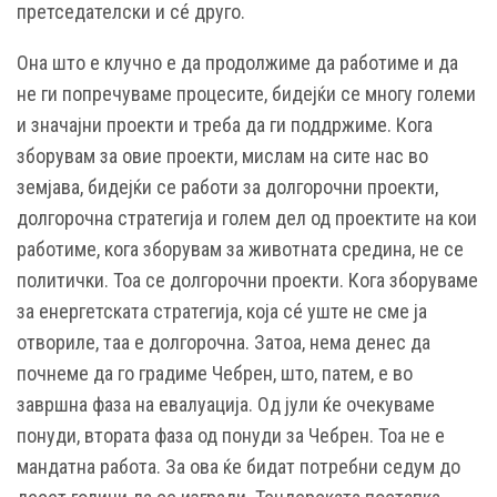
претседателски и сé друго.
Она што е клучно е да продолжиме да работиме и да
не ги попречуваме процесите, бидејќи се многу големи
и значајни проекти и треба да ги поддржиме. Кога
зборувам за овие проекти, мислам на сите нас во
земјава, бидејќи се работи за долгорочни проекти,
долгорочна стратегија и голем дел од проектите на кои
работиме, кога зборувам за животната средина, не се
политички. Тоа се долгорочни проекти. Кога зборуваме
за енергетската стратегија, која сé уште не сме ја
отвориле, таа е долгорочна. Затоа, нема денес да
почнеме да го градиме Чебрен, што, патем, е во
завршна фаза на евалуација. Од јули ќе очекуваме
понуди, втората фаза од понуди за Чебрен. Тоа не е
мандатна работа. За ова ќе бидат потребни седум до