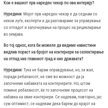
Кои е вашиот прв нареден чекор по ова интервју?
Нуредини
: Мојот прв нареден чекор е да седнам со
некои луѓе, експерти и да разговараме за управување
со отпадот и започнување на процес на рециклирање
во земјава.
Во тој однос, кога би можеле да видиме навистини
видлив пораст на бројот на контејнери за селектирање
на отпад низ главниот град и низ државата?
Нуредини:
Тука не барам оправдување, но, за жал,
поради ребалансот, не сме во можност да ја
започнеме набавката на контејнерите. Но, штом
помине ребалансот, ќе го започнеме процесот на
набавка на овие контејнери. Се надевам, повторно, јас
сум оптимист, се надевам дека барем до крајот на