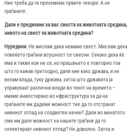
Ние треба да ги преземеме првите чекори. А не
граѓаните.
Дали е предизвик за вас свеста за животната средина,
нивото на свест за животната средина?
Нуредини
: Не мислам дека немаме свест. Мислам дека
повеќето граѓани всушност се свесни. Секако дека ќе
има и такви кои не се, но прашањето е повторно тоа
што го кажав претходно, дали ние како држава, и не
велам влада, туку држава, затоа што државата ја
управуваат различни влади во текот на времето –
имаме инвестирано во нфраструктура за да на
граѓаните им дадеме можност тие да го отстранат
нивниот отпад на соодветен начин? Дали во минатото
сме им дале можност на нашите граѓани да го
селектираат нивниот отпад? Не доволно. Затоа и