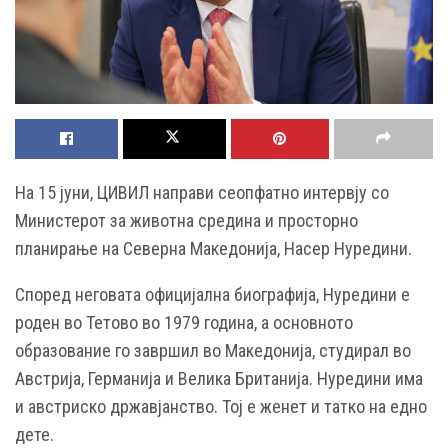
На 15 јуни, ЦИВИЛ направи сеопфатно интервју со
Министерот за животна средина и просторно
планирање на Северна Македонија, Насер Нуредини.
Според неговата официјална биографија, Нуредини е
роден во Тетово во 1979 година, а основното
образование го завршил во Македонија, студирал во
Австрија, Германија и Велика Британија. Нуредини има
и австриско државјанство. Тој е женет и татко на едно
дете.