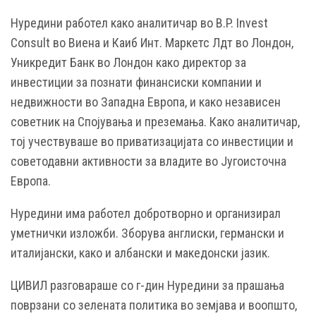
Нуредини работел како аналитичар во B.P. Invest
Consult во Виена и Каиб Инт. Маркетс Лдт во Лондон,
Уникредит Банк во Лондон како директор за
инвестиции за познати финансиски компании и
недвижности во Западна Европа, и како независен
советник на Спојувања и преземања. Како аналитичар,
тој учествуваше во приватизацијата со инвестиции и
советодавни активности за владите во Југоисточна
Европа.
Нуредини има работел добротворно и организирал
уметнички изложби. Зборува англиски, германски и
италијански, како и албански и македонски јазик.
ЦИВИЛ разговараше со г-дин Нуредини за прашања
поврзани со зелената политика во земјава и воопшто,