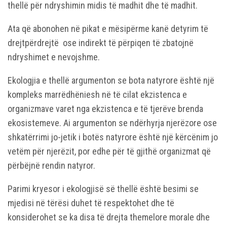
thellë për ndryshimin midis të madhit dhe të madhit.
Ata që abonohen në pikat e mësipërme kanë detyrim të
drejtpërdrejtë ose indirekt të përpiqen të zbatojnë
ndryshimet e nevojshme.
Ekologjia e thellë argumenton se bota natyrore është një
kompleks marrëdhëniesh në të cilat ekzistenca e
organizmave varet nga ekzistenca e të tjerëve brenda
ekosistemeve. Ai argumenton se ndërhyrja njerëzore ose
shkatërrimi jo-jetik i botës natyrore është një kërcënim jo
vetëm për njerëzit, por edhe për të gjithë organizmat që
përbëjnë rendin natyror.
Parimi kryesor i ekologjisë së thellë është besimi se
mjedisi në tërësi duhet të respektohet dhe të
konsiderohet se ka disa të drejta themelore morale dhe