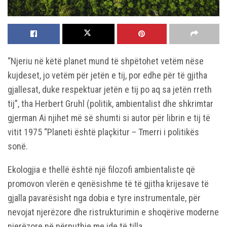
“Njeriu në këtë planet mund të shpëtohet vetëm nëse
kujdeset, jo vetëm për jetën e tij, por edhe për të gjitha
gjallesat, duke respektuar jetën e tij po aq sa jetën rreth
tij”, tha Herbert Gruhl (politik, ambientalist dhe shkrimtar
gjerman Ai njihet më së shumti si autor për librin e tij të
vitit 1975 “Planeti është plaçkitur – Tmerri i politikës
sonë.
Ekologjia e thellë është një filozofi ambientaliste që
promovon vlerën e qenësishme të të gjitha krijesave të
gjalla pavarësisht nga dobia e tyre instrumentale, për
nevojat njerëzore dhe ristrukturimin e shoqërive moderne
njerëzore në përputhje me ide të tilla.