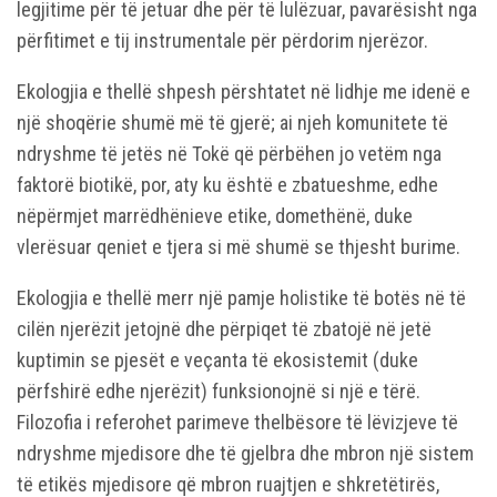
legjitime për të jetuar dhe për të lulëzuar, pavarësisht nga
përfitimet e tij instrumentale për përdorim njerëzor.
Ekologjia e thellë shpesh përshtatet në lidhje me idenë e
një shoqërie shumë më të gjerë; ai njeh komunitete të
ndryshme të jetës në Tokë që përbëhen jo vetëm nga
faktorë biotikë, por, aty ku është e zbatueshme, edhe
nëpërmjet marrëdhënieve etike, domethënë, duke
vlerësuar qeniet e tjera si më shumë se thjesht burime.
Ekologjia e thellë merr një pamje holistike të botës në të
cilën njerëzit jetojnë dhe përpiqet të zbatojë në jetë
kuptimin se pjesët e veçanta të ekosistemit (duke
përfshirë edhe njerëzit) funksionojnë si një e tërë.
Filozofia i referohet parimeve thelbësore të lëvizjeve të
ndryshme mjedisore dhe të gjelbra dhe mbron një sistem
të etikës mjedisore që mbron ruajtjen e shkretëtirës,