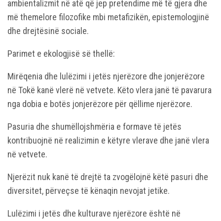
ambientalizmit në atë që jep pretendime më të gjera dhe
më themelore filozofike mbi metafizikën, epistemologjinë
dhe drejtësinë sociale.
Parimet e ekologjisë së thellë:
Mirëqenia dhe lulëzimi i jetës njerëzore dhe jonjerëzore
në Tokë kanë vlerë në vetvete. Këto vlera janë të pavarura
nga dobia e botës jonjerëzore për qëllime njerëzore.
Pasuria dhe shumëllojshmëria e formave të jetës
kontribuojnë në realizimin e këtyre vlerave dhe janë vlera
në vetvete.
Njerëzit nuk kanë të drejtë ta zvogëlojnë këtë pasuri dhe
diversitet, përveçse të kënaqin nevojat jetike.
Lulëzimi i jetës dhe kulturave njerëzore është në