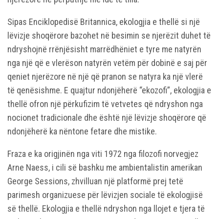
Sipas Enciklopedisë Britannica, ekologjia e thellë si një
lëvizje shoqërore bazohet në besimin se njerëzit duhet të
ndryshojnë rrënjësisht marrëdhëniet e tyre me natyrën
nga një që e vlerëson natyrën vetëm për dobinë e saj për
qeniet njerëzore në një që pranon se natyra ka një vlerë
të qenësishme. E quajtur ndonjëherë “ekozofi”, ekologjia e
thellë ofron një përkufizim të vetvetes që ndryshon nga
nocionet tradicionale dhe është një lëvizje shoqërore që
ndonjëherë ka nëntone fetare dhe mistike.
Fraza e ka origjinën nga viti 1972 nga filozofi norvegjez
Arne Naess, i cili së bashku me ambientalistin amerikan
George Sessions, zhvilluan një platformë prej tetë
parimesh organizuese për lëvizjen sociale të ekologjisë
së thellë. Ekologjia e thellë ndryshon nga llojet e tjera të