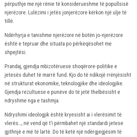
përputhje me një rënie të konsiderueshme të popullsisë
njerëzore. Lulëzimi i jetës jonjerëzore kërkon një ulje të
tillë.
Ndërhyrja e tanishme njerëzore në botën jo-njerëzore
është e tepruar dhe situata po përkeqësohet me
shpejtësi.
Prandaj, gjendja mbizotëruese shoqërore-politike e
jetesës duhet të marrë fund. Kjo do të ndikojë rrënjësisht
në strukturat ekonomike, teknologjike dhe ideologjike.
Gjendja rezultuese e punëve do të jetë thelbësisht e
ndryshme nga e tashmja.
Ndryshimi ideologjik është kryesisht ai i vlerësimit të
vlerës…, në vend që t’i përmbahet një standardi jetese
gjithnjë e më të lartë. Do të ketë një ndërgjegjësim të