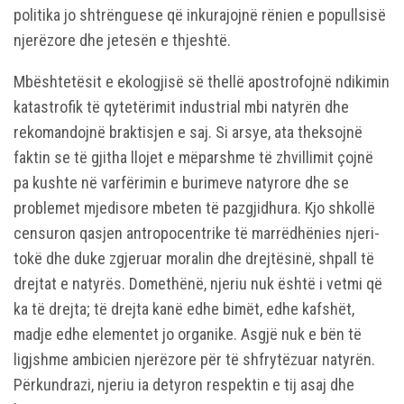
politika jo shtrënguese që inkurajojnë rënien e popullsisë
njerëzore dhe jetesën e thjeshtë.
Mbështetësit e ekologjisë së thellë apostrofojnë ndikimin
katastrofik të qytetërimit industrial mbi natyrën dhe
rekomandojnë braktisjen e saj. Si arsye, ata theksojnë
faktin se të gjitha llojet e mëparshme të zhvillimit çojnë
pa kushte në varfërimin e burimeve natyrore dhe se
problemet mjedisore mbeten të pazgjidhura. Kjo shkollë
censuron qasjen antropocentrike të marrëdhënies njeri-
tokë dhe duke zgjeruar moralin dhe drejtësinë, shpall të
drejtat e natyrës. Domethënë, njeriu nuk është i vetmi që
ka të drejta; të drejta kanë edhe bimët, edhe kafshët,
madje edhe elementet jo organike. Asgjë nuk e bën të
ligjshme ambicien njerëzore për të shfrytëzuar natyrën.
Përkundrazi, njeriu ia detyron respektin e tij asaj dhe