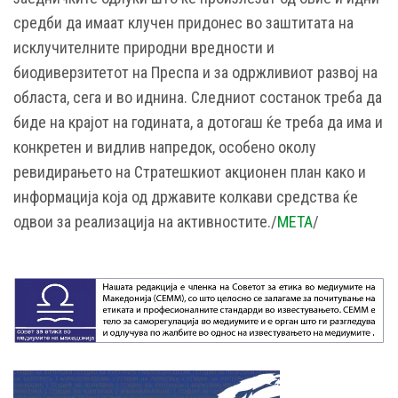
средби да имаат клучен придонес во заштитата на
исклучителните природни вредности и
биодиверзитетот на Преспа и за одржливиот развој на
областа, сега и во иднина. Следниот состанок треба да
биде на крајот на годината, а дотогаш ќе треба да има и
конкретен и видлив напредок, особено околу
ревидирањето на Стратешкиот акционен план како и
информација која од државите колкави средства ќе
одвои за реализација на активностите./
МЕТА
/