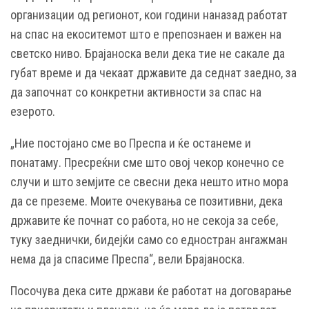
организации од регионот, кои години наназад работат
на спас на екоситемот што е препознаен и важен на
светско ниво. Брајаноска вели дека тие не сакале да
губат време и да чекаат државите да седнат заедно, за
да започнат со конкретни активности за спас на
езерото.
„Ние постојано сме во Преспа и ќе останеме и
понатаму. Пресреќни сме што овој чекор конечно се
случи и што земјите се свесни дека нешто итно мора
да се преземе. Моите очекувања се позитивни, дека
државите ќе почнат со работа, но не секоја за себе,
туку заеднички, бидејќи само со едностран ангажман
нема да ја спасиме Преспа“, вели Брајаноска.
Посочува дека сите држави ќе работат на договарање