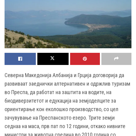
Северна Македонија Албанија и Грција договорија да
развиваат заеднички алтернативен и одржлив туризам
во Преспа, да работат на заштита на водите, на
биодиверзитетот и едукација на земјоделците за
ориентирање кон еколошко производство, со цел
зачувување на Преспанското езеро. Трите земји
седнаа на маса, прв пат по 12 години, откако нивните
министри за животна средина во 2010 година со