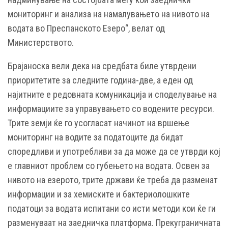
мониторинг и анализа на намалувањето на нивото на
водата во Преспанското Езеро“, велат од
Министерството.
Брајаноска вели дека на средбата биле утврдени
приоритетите за следните година-две, а еден од
најитните е редовната комуникација и споделување на
информациите за управувањето со водените ресурси.
Трите земји ќе го усогласат начинот на вршење
мониторинг на водите за податоците да бидат
споредливи и употребливи за да може да се утврди кој
е главниот проблем со губењето на водата. Освен за
нивото на езерото, трите држави ќе треба да разменат
информации и за хемиските и бактериолошките
податоци за водата испитани со исти методи кои ќе ги
разменуваат на заедничка платформа. Прекуграничната