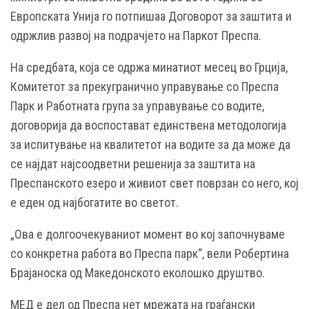
Европската Унија го потпишаа Договорот за заштита и
одржлив развој на подрачјето на Паркот Преспа.
На средбата, која се одржа минатиот месец во Грција,
Комитетот за прекугранично управување со Преспа
Парк и Работната група за управување со водите,
договорија да воспостават единствена методологија
за испитување на квалитетот на водите за да може да
се најдат најсоодветни решенија за заштита на
Преспанското езеро и живиот свет поврзан со него, кој
е еден од најбогатите во светот.
„Ова е долгоочекуваниот момент во кој започнуваме
со конкретна работа во Преспа парк“, вели Робертина
Брајаноска од Македонското еколошко друштво.
МЕД е дел од Преспа нет мрежата на граѓански