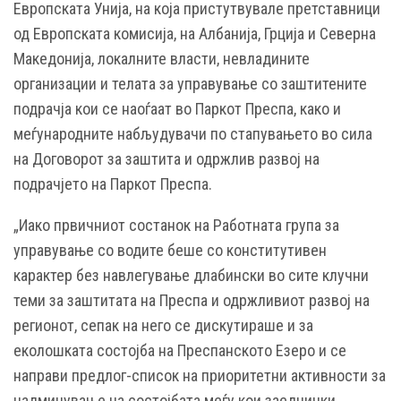
Европската Унија, на која пристутвувале претставници
од Европската комисија, на Албанија, Грција и Северна
Македонија, локалните власти, невладините
организации и телата за управување со заштитените
подрачја кои се наоѓаат во Паркот Преспа, како и
меѓународните набљудувачи по стапувањето во сила
на Договорот за заштита и одржлив развој на
подрачјето на Паркот Преспа.
„Иако првичниот состанок на Работната група за
управување со водите беше со конститутивен
карактер без навлегување длабински во сите клучни
теми за заштитата на Преспа и одржливиот развој на
регионот, сепак на него се дискутираше и за
еколошката состојба на Преспанското Езеро и се
направи предлог-список на приоритетни активности за
надминување на состојбата меѓу кои заеднички