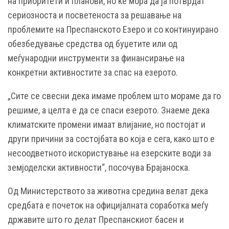
на приоритети и планови, но ќе мора да ја потврдат
сериозноста и посветеноста за решавање на
проблемите на Преспанското Езеро и со континуирано
обезбедување средства од буџетите или од
меѓународни инструменти за финансирање на
конкретни активностите за спас на езерото.
„Сите се свесни дека имаме проблем што мораме да го
решиме, а целта е да се спаси езерото. Знаеме дека
климатските промени имаат влијание, но постојат и
други причини за состојбата во која е сега, како што е
несоодветното искористување на езерските води за
земјоделски активности“, посочува Брајаноска.
Од Министерството за животна средина велат дека
средбата е почеток на официјалната соработка меѓу
државите што го делат Преспанскиот басен и