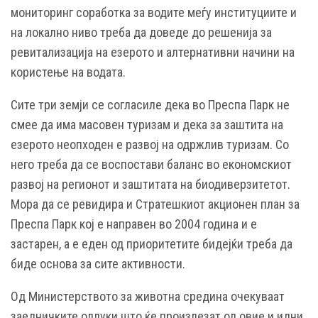
мониторинг соработка за водите меѓу институциите и
на локално ниво треба да доведе до решенија за
ревитализација на езерото и алтернативни начини на
користење на водата.
Сите три земји се согласиле дека во Преспа Парк не
смее да има масовен туризам и дека за заштита на
езерото неопходен е развој на одржлив туризам. Со
него треба да се воспостави баланс во економскиот
развој на регионот и заштитата на биодиверзитетот.
Мора да се ревидира и Стратешкиот акционен план за
Преспа Парк кој е направен во 2004 година и е
застарен, а е еден од приоритетите бидејќи треба да
биде основа за сите активности.
Од Министерството за животна средина очекуваат
заедничките одлуки што ќе произлезат од овие и идни