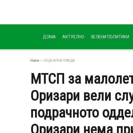
ДОМА
АКТУЕЛНО
ЗЕЛЕНИ ПОЛИТИКИ
Home
СОЦИЈАЛНА ПРАВДА
МТСП за малолет
Оризари вели слу
подрачното одде
Оризари нема при