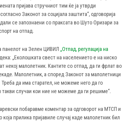
ената пријава стручниот тим ќе ја утврди
 согласно Законот за социјала заштита“, одговорија
али се запознаени со праксата во Шуто Оризари за
порт на отпад.
на панелот на Зелен ЦИВИЛ
„Отпад, регулација на
дека: „Еколошката свест на населението е на ниско
ат некој малолетник. Кантите со отпад, да ги фрлат во
некаде. Малолетник, а според Законот за малолетници
Треба да има старател, не можеме него да го
и такви случаи кои ние не можеме да ги решиме“.
аревски побаравме коментар за одговорот на МТСП и
 која прилика пријавиле случај каде малолетник бил