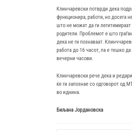
Клинчаревски потврди дека подра
функционира, работи, но досега н
што не можат да ги легитимираат 
родители. Проблемот е што граѓан
дека не ги познаваат. Клинччарев
работа до 16 часот, па е тешко д
вечерни часови.
Клинчаревски рече дека и редари
ќе ги запознае со одговорот од М
во иднина.
Биљана Јордановска