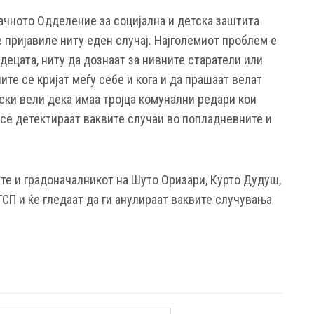
чното Одделение за социјална и детска заштита
е пријавиле ниту еден случај. Најголемиот проблем е
децата, ниту да дознаат за нивните старатели или
ите се кријат меѓу себе и кога и да прашаат велат
ски вели дека имаа тројца комунални редари кои
а се детектираат ваквите случаи во попладневните и
те и градоначалникот на Шуто Оризари, Курто Дудуш,
ТСП и ќе гледаат да ги анулираат ваквите случувања