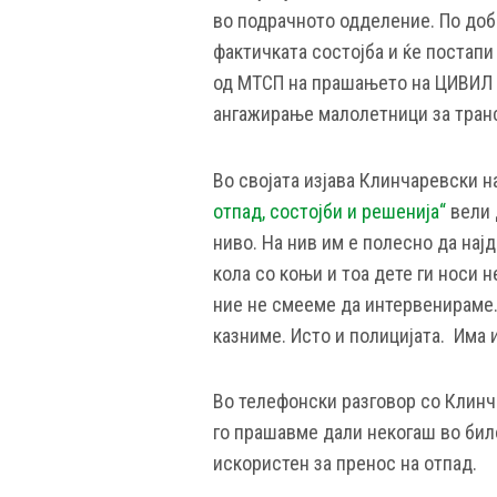
во подрачното одделение. По доби
фактичката состојба и ќе постапи
од МТСП на прашањето на ЦИВИЛ д
ангажирање малолетници за транс
Во својата изјава Клинчаревски 
отпад, состојби и решенија“
вели 
ниво. На нив им е полесно да најд
кола со коњи и тоа дете ги носи 
ние не смееме да интервенираме. 
казниме. Исто и полицијата. Има 
Во телефонски разговор со Клинч
го прашавме дали некогаш во било
искористен за пренос на отпад.