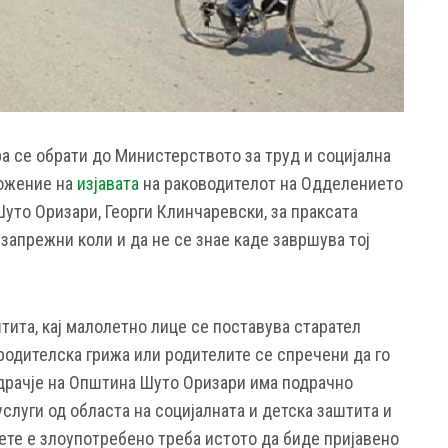
а се обрати до Министерството за труд и социјална
ложение на
изјавата
на раководителот на Одделението
уто Оризари, Георги Клинчаревски, за праксата
запрежни коли и да не се знае каде завршува тој
тита, кај малолетно лице се поставува старател
родителска грижа или родителите се спречени да го
драчје на Општина Шуто Оризари има подрачно
слуги од областа на социјалната и детска заштита и
ете е злоупотребено треба истото да биде пријавено