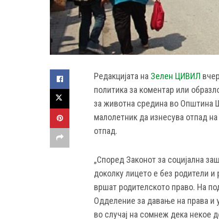
Редакцијата на
Зелен ЦИВИЛ
вчер
политика за коментар или образ
за животна средина во Општина Ш
малолетник да изнесува отпад на 
отпад.
„Според Законот за социјална заш
доколку лицето е без родители и 
вршат родителското право. На по
Одделение за давање на права и у
во случај на сомнеж дека некое д