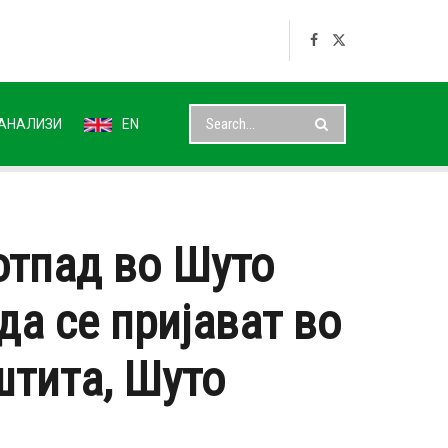
АНАЛИЗИ
EN
отпад во Шуто
да се пријават во
штита, Шуто