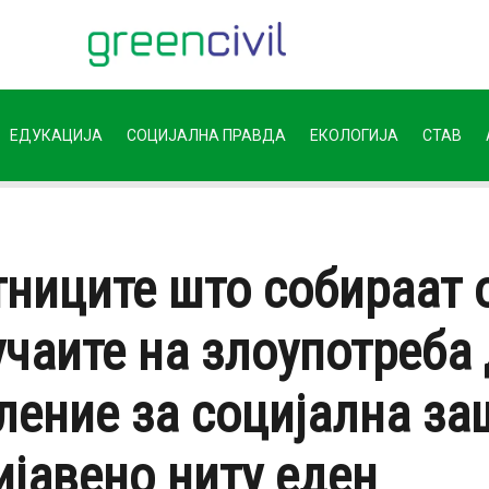
ЕДУКАЦИЈА
СОЦИЈАЛНА ПРАВДА
ЕКОЛОГИЈА
СТАВ
ниците што собираат 
чаите на злоупотреба 
ление за социјална за
јавено ниту еден