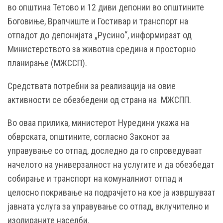
во општина Тетово и 12 диви депонии во општините
Боговиње, Врапчиште и Гостивар и транспорт на
отпадот до депонијата „Русино“, информираат од
Министерството за животна средина и просторно
планирање (МЖССП).
Средствата потребни за реализација на овие
активности се обезбедени од страна на МЖСПП.
Во оваа прилика, министерот Нуредини укажа на
обврската, општините, согласно Законот за
управување со отпад, доследно да го спроведуваат
начелото на универзалност на услугите и да обезбедат
собирање и транспорт на комуналниот отпад и
целосно покривање на подрачјето на кое ја извршуваат
јавната услуга за управување со отпад, вклучително и
изолираните населби.