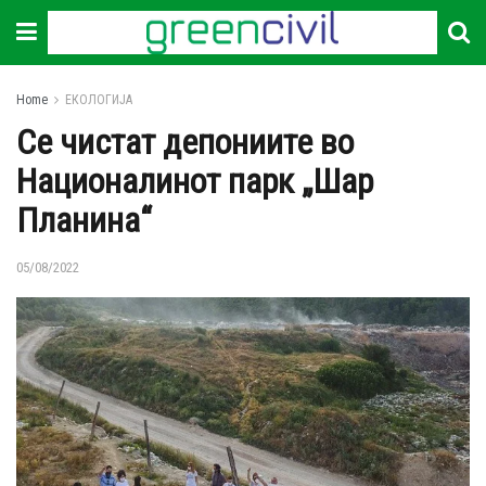
Home
ЕКОЛОГИЈА
Се чистат депониите во
Националинот парк „Шар
Планина“
05/08/2022