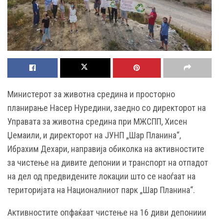
Министерот за животна средина и просторно
планирање Насер Нуредини, заедно со директорот на
Управата за животна средина при МЖСПП, Хисен
Џемаили, и директорот на ЈУНП „Шар Планина“,
Ибрахим Дехари, направија обиколка на активностите
за чистење на дивите депонии и транспорт на отпадот
на дел од предвидените локации што се наоѓаат на
територијата на Националниот парк „Шар Планина“.
Активностите опфаќаат чистење на 16 диви депониии