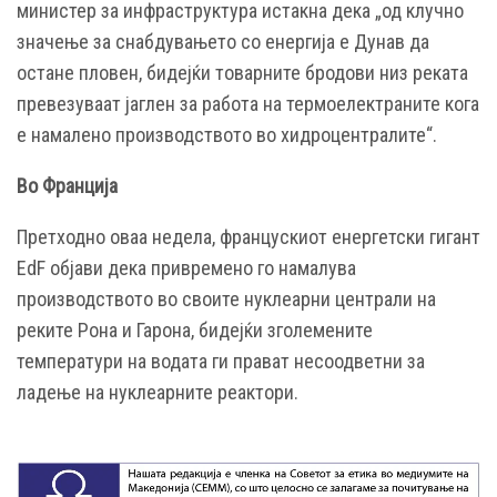
министер за инфраструктура истакна дека „од клучно
значење за снабдувањето со енергија е Дунав да
остане пловен, бидејќи товарните бродови низ реката
превезуваат јаглен за работа на термоелектраните кога
е намалено производството во хидроцентралите“.
Во Франција
Претходно оваа недела, францускиот енергетски гигант
EdF објави дека привремено го намалува
производството во своите нуклеарни централи на
реките Рона и Гарона, бидејќи зголемените
температури на водата ги прават несоодветни за
ладење на нуклеарните реактори.