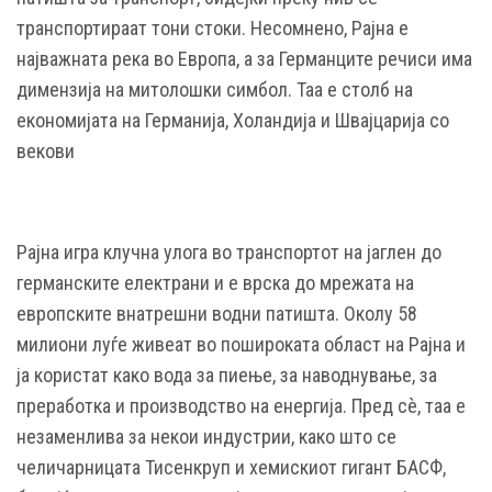
транспортираат тони стоки. Несомнено, Рајна е
најважната река во Европа, а за Германците речиси има
димензија на митолошки симбол. Таа е столб на
економијата на Германија, Холандија и Швајцарија со
векови
Рајна игра клучна улога во транспортот на јаглен до
германските електрани и е врска до мрежата на
европските внатрешни водни патишта. Околу 58
милиони луѓе живеат во пошироката област на Рајна и
ја користат како вода за пиење, за наводнување, за
преработка и производство на енергија. Пред сè, таа е
незаменлива за некои индустрии, како што се
челичарницата Тисенкруп и хемискиот гигант БАСФ,