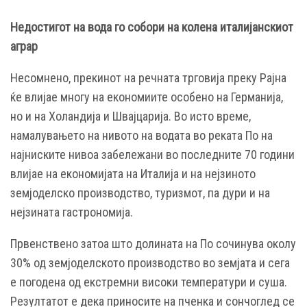
Недостигот на вода го собори на колена италијанскиот
аграр
Несомнено, прекинот на речната трговија преку Рајна
ќе влијае многу на економиите особено на Германија,
но и на Холандија и Швајцарија. Во исто време,
намалувањето на нивото на водата во реката По на
најниските нивоа забележани во последните 70 години
влијае на економијата на Италија и на нејзиното
земјоделско производство, туризмот, па дури и на
нејзината гастрономија.
Првенствено затоа што долината на По сочинува околу
30% од земјоделското производство во земјата и сега
е погодена од екстремни високи температури и суша.
Резултатот е дека приносите на пченка и сончоглед се