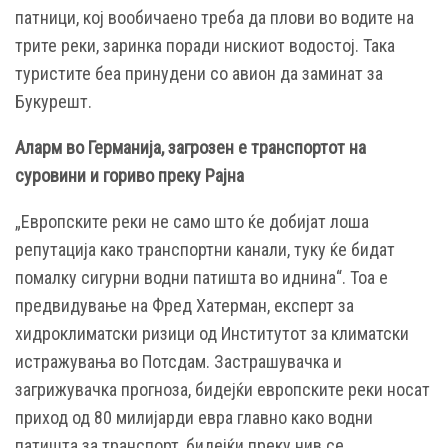
патници, кој вообичаено треба да плови во водите на
трите реки, заринка поради нискиот водостој. Така
туристите беа принудени со авион да заминат за
Букурешт.
Аларм во Германија, загрозен е транспортот на
суровини и гориво преку Рајна
„Европските реки не само што ќе добијат лоша
репутација како транспортни канали, туку ќе бидат
помалку сигурни водни патишта во иднина“. Тоа е
предвидување на Фред Хатерман, експерт за
хидроклиматски ризици од Институтот за климатски
истражувања во Потсдам. Застрашувачка и
загрижувачка прогноза, бидејќи европските реки носат
приход од 80 милијарди евра главно како водни
патишта за транспорт, бидејќи преку нив се