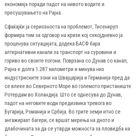
економија поради падот на нивото водите и
пресушувањето на Рајна.
Сфаќајќи ја сериозноста на проблемот, Тисенкруп
формира тим за одговор на кризи кој секојдневно ја
проценува ситуацијата, додека БАСФ бара
алтернативни канали за транспорт на суровини и
гориво во своите погони. Поврзана со Дунав со канал,
Рајна е долга 1.287 километри и минува низ
индустриските зони на Швајцарија и Германија пред да
се влеее во Северното Море во големото пристаниште
Ротердам во Холандија. Што се однесува до Дунав,
падот на неговите води предизвика тревога во
Бугарија, Романија и Србија. Во трите земји итно се
ангажираат багери, се вршат мерења на дното и
длабочината за да се утврди можноста за пловидба на