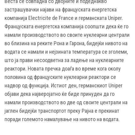
Веста се совпадна со двојните и подеднакво
застрашувачки најави на француската енергетска
компанија Electricite de France и германската Uniper.
Француската енергетска компанија соопшти дека ќе го
намали производството во своите нуклеарни централи
во близина на реките Рона и Гарона, бидејќи нивото на
водата се намали и нејзината температура се зголеми,
што ја прави несоодветна за ладење на нуклеарните
реактори. Новата пречка доаѓа во време кога околу
половина од француските нуклеарни реактори се
надвор од функција. Истиот ден, германскиот Uniper
објави дека најверојатно ќе биде принуден да го
намали производството во две од своите централи на
јаглен бидејќи транспортот преку Рајна е прекинат
поради големото намалување на нивото на водата.