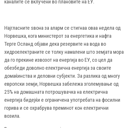
каналите се вклучени во плановите на ЕУ.
Најгласните ѕвона за аларм се стигнаа оваа недела од
Норвешка, кога министерот за енергетика и нафта
Терге Осланд објави дека резервите на вода во
хидроелектраните се толку намалени што земјата мора
да го прекине извозот на енергија во ЕУ, со цел да
обезбеди доволно електрична енергија за своите
домаќинства и деловни субјекти. За разлика од многу
европски земји, Норвешка забележа зголемување од
25% на домашната потрошувачка на електрична
енергија бидејќи е ограничена употребата на фосилни
горива и се охрабрува преминот кон електрични
возила.