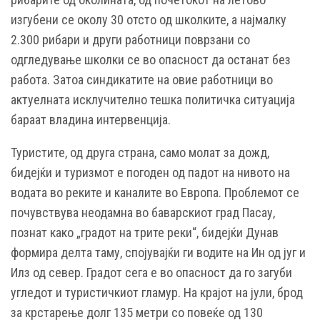
изгубени се околу 30 отсто од школките, а најмалку
2.300 рибари и други работници поврзани со
одгледување школки се во опасност да останат без
работа. Затоа синдикатите на овие работници во
актуелната исклучително тешка политичка ситуација
бараат владина интервенција.
Туристите, од друга страна, само молат за дожд,
бидејќи и туризмот е погоден од падот на нивото на
водата во реките и каналите во Европа. Проблемот се
почувствува неодамна во баварскиот град Пасау,
познат како „градот на трите реки“, бидејќи Дунав
формира делта таму, спојувајќи ги водите на Ин од југ и
Илз од север. Градот сега е во опасност да го загуби
угледот и туристичкиот гламур. На крајот на јули, брод
за крстарење долг 135 метри со повеќе од 130