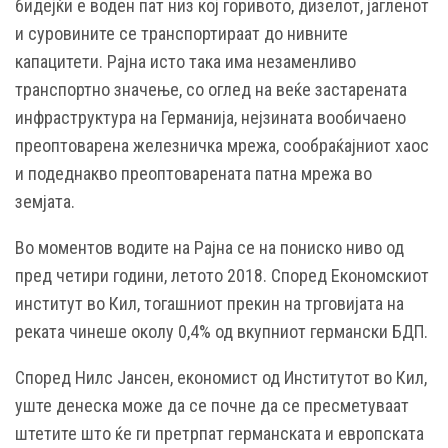
бидејќи е воден пат низ кој горивото, дизелот, јагленот
и суровините се транспортираат до нивните
капацитети. Рајна исто така има незаменливо
транспортно значење, со оглед на веќе застарената
инфраструктура на Германија, нејзината вообичаено
преоптоварена железничка мрежа, сообраќајниот хаос
и подеднакво преоптоварената патна мрежа во
земјата.
Во моментов водите на Рајна се на пониско ниво од
пред четири години, летото 2018. Според Економскиот
институт во Кил, тогашниот прекин на трговијата на
реката чинеше околу 0,4% од вкупниот германски БДП.
Според Нилс Јансен, економист од Институтот во Кил,
уште денеска може да се почне да се пресметуваат
штетите што ќе ги претрпат германската и европската