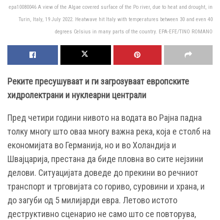
epa10080046 A view of the Algae covered surface of the Po river, due to heat and drought, in
Turin, Italy, 19 July 2022. Heatwave hit Italy with temperatures between 30 and even 40
degrees Celsius in many parts of the country. EPA-EFE/TINO ROMANO
Реките пресушуваат и ги загрозуваат европските
хидролектрани и нуклеарни централи
Пред четири години нивото на водата во Рајна падна
толку многу што оваа многу важна река, која е столб на
економијата во Германија, но и во Холандија и
Швајцарија, престана да биде пловна во сите нејзини
делови. Ситуацијата доведе до прекини во речниот
транспорт и трговијата со гориво, суровини и храна, и
до загуби од 5 милијарди евра. Летово истото
деструктивно сценарио не само што се повторува,