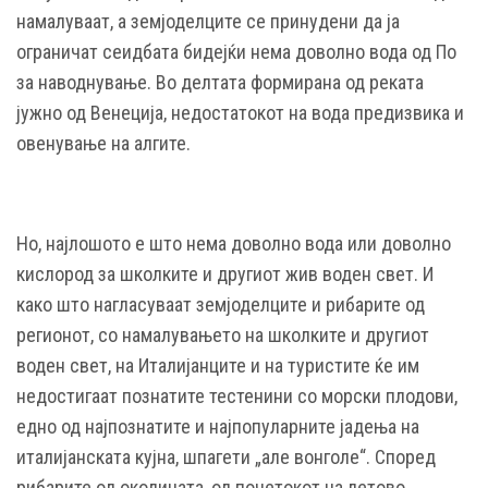
намалуваат, а земјоделците се принудени да ја
ограничат сеидбата бидејќи нема доволно вода од По
за наводнување. Во делтата формирана од реката
јужно од Венеција, недостатокот на вода предизвика и
овенување на алгите.
Но, најлошото е што нема доволно вода или доволно
кислород за школките и другиот жив воден свет. И
како што нагласуваат земјоделците и рибарите од
регионот, со намалувањето на школките и другиот
воден свет, на Италијанците и на туристите ќе им
недостигаат познатите тестенини со морски плодови,
едно од најпознатите и најпопуларните јадења на
италијанската кујна, шпагети „але вонголе“. Според
рибарите од околината, од почетокот на летово