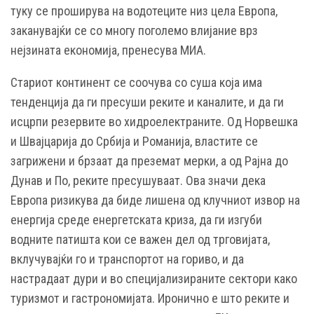
туку се проширува на водотеците низ цела Европа,
заканувајќи се со многу поголемо влијание врз
нејзината економија, пренесува МИА.
Стариот континент се соочува со суша која има
тенденција да ги пресуши реките и каналите, и да ги
исцрпи резервите во хидроелектраните. Од Норвешка
и Швајцарија до Србија и Романија, властите се
загрижени и брзаат да преземат мерки, а од Рајна до
Дунав и По, реките пресушуваат. Ова значи дека
Европа ризикува да биде лишена од клучниот извор на
енергија среде енергетската криза, да ги изгуби
водните патишта кои се важен дел од трговијата,
вклучувајќи го и транспортот на гориво, и да
настрадаат дури и во специјализираните сектори како
туризмот и гастрономијата. Иронично е што реките и