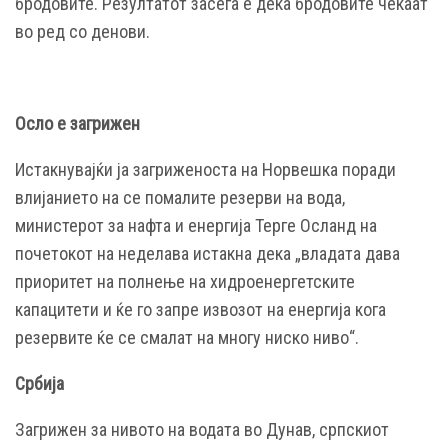
бродовите. Резултатот засега е дека бродовите чекаат
во ред со денови.
Осло е загрижен
Истакнувајќи ја загриженоста на Норвешка поради
влијанието на се помалите резерви на вода,
министерот за нафта и енергија Терге Осланд на
почетокот на неделава истакна дека „владата дава
приоритет на полнење на хидроенергетските
капацитети и ќе го запре извозот на енергија кога
резервите ќе се смалат на многу ниско ниво“.
Србија
Загрижен за нивото на водата во Дунав, српскиот