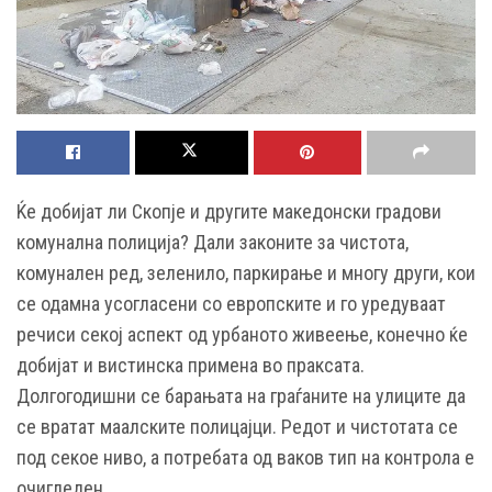
Ќе добијат ли Скопје и другите македонски градови
комунална полиција? Дали законите за чистота,
комунален ред, зеленило, паркирање и многу други, кои
се одамна усогласени со европските и го уредуваат
речиси секој аспект од урбаното живеење, конечно ќе
добијат и вистинска примена во праксата.
Долгогодишни се барањата на граѓаните на улиците да
се вратат маалските полицајци. Редот и чистотата се
под секое ниво, а потребата од ваков тип на контрола е
очигледен.