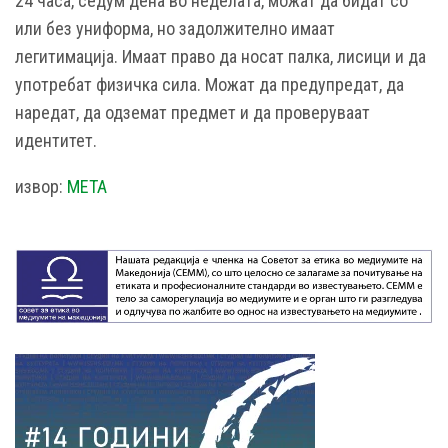
24 часа, седум дена во неделата, можат да бидат со
или без униформа, но задолжително имаат
легитимација. Имаат право да носат палка, лисици и да
употребат физичка сила. Можат да предупредат, да
наредат, да одземат предмет и да проверуваат
идентитет.
извор:
МЕТА