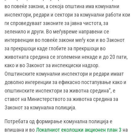
во повеќе закони, а секоја општина има комунални
инспектори, редари и сектори за комунални работи кои
ги спроведуваат законите за јавна чистота, за
зеленило и други. Во меѓувреме направени се
интервенции во повеќе закони меѓу кои и во Законот
за прекршоци каде глобите за прекршоци во
животната средина се зголемени некаде и до 20 пати,
како и во Законот за инспекциски надзор.
Општинските комунални инспектори и редари имаат
доволно ингеренции за ефикасно постапување како и
општинските инспектори за животна средина“, е
ставот на Министерството за животна средина за
Законот за комунална полиција.
Потребата од формирање комунална полиција е
впишана и во
Локалниот еколошки акционен план 3
на