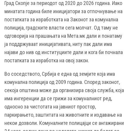
Град Скопје за периодот од 2020 до 2026 година. Иако
минатата година биле иницијатори за отпочнување на
постапката за изработката на Законот за комунална
полиција, градските власти сега молчат. Од таму не
одговорија на прашањата на Мета.мк дали и понатаму
ја поддржуваат иницијативата, ниту пак дали има
најави до нив од институциите дали и кога би почнала
постапката за изработка на овој закон.
Во соседството, Србија е една од земјите која има
комунална полиција од 2009 година. Според законот,
секоја општина може да организира своја служба, која
има ингеренции да се грижи за комуналниот ред,
односно за чистотата на јавниот простор,
паркирањето, заштитата на животните и издавање на
некои дозволи. Комуналните полицајци се ангажирани