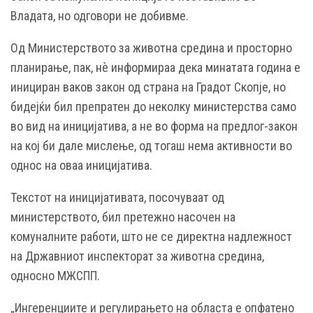
Владата, но одговори не добивме.
Од Министерството за животна средина и просторно
планирање, пак, нѐ информираа дека минатата година е
инициран ваков закон од страна на Градот Скопје, но
бидејќи бил препратен до неколку министерства само
во вид на иницијатива, а не во форма на предлог-закон
на кој би дале мислење, од тогаш нема активности во
однос на оваа иницијатива.
Текстот на иницијативата, посочуваат од
министерството, бил претежно насочен на
комуналните работи, што не се директна надлежност
на Државниот инспекторат за животна средина,
односно МЖСПП.
„Ингеренциите и регулирањето на областа е опфатено