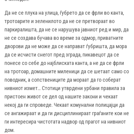
Да не се плука на улица, ѓубрето да се фрли во канта,
тротоарите и зеленилото да не се претвораат во
паркиралишта, да не се нарушува јавниот ред и мир, да
не се создава бучава во време за одмор, приватните
дворови да не може да се направат ѓубришта, да мора
да се исчисти снегот пред зграда, пикавецот да се
понесе со себе до најблиската канта, а не да се фрли
на тротоар, домашните миленици да се шетаат само со
поводник, а сопствениците да мораат да го соберат
нивниот измет… Стотици утврдени урбани правила за
пристоен живот се дел од нашите закони и чекаат
некој да ги спроведе. Чекаат комунални полицајци да
се ангажираат и да ги дисциплинираат граѓаните кои не
ги интересира чистотата надвор од прагот на нивниот
дом.