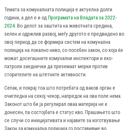
Темата за комуналната полиција е актуелна долги
години, а дел е и од
Програмата на Владата за 2022-
2024
. Во делот за заштита на животната средина,
зелен и одржлив развој, меѓу другото е предвидено во
овој период да се формира систем на комунална
полиција на локално ниво, со посебен закон, со која ќе
можат досегашните комунални инспектори и еко-
патроли заеднички да преземаат мерки против
сторителите на штетните активности.
Сепак, и покрај тоа што потребата од ваков орган е
очигледна на секој чекор, напредок на ова поле нема.
Законот што би ја регулирал оваа материја не е
донесен, па состојбата е статус кво. Прашањето што
се случи со иницијативата и најавите за изготвување
Закон за комунална полиција го поставивме во