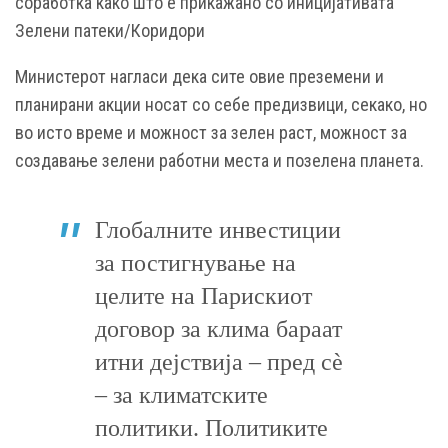
соработка како што е прикажано со иницијативата
Зелени патеки/Коридори
Министерот нагласи дека сите овие преземени и
планирани акции носат со себе предизвици, секако, но
во исто време и можност за зелен раст, можност за
создавање зелени работни места и позелена планета.
Глобалните инвестиции
за постигнување на
целите на Парискиот
договор за клима бараат
итни дејствија – пред сè
– за климатските
политики. Политиките