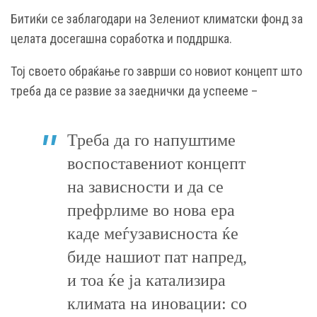
Битиќи се заблагодари на Зелениот климатски фонд за
целата досегашна соработка и поддршка.
Тој своето обраќање го заврши со новиот концепт што
треба да се развие за заеднички да успееме –
Треба да го напуштиме
воспоставениот концепт
на зависности и да се
префрлиме во нова ера
каде меѓузависноста ќе
биде нашиот пат напред,
и тоа ќе ја катализира
климата на иновации: со