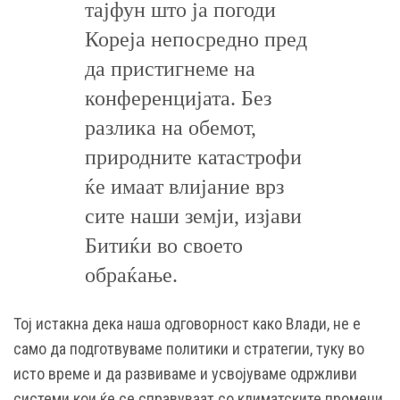
тајфун што ја погоди
Кореја непосредно пред
да пристигнеме на
конференцијата. Без
разлика на обемот,
природните катастрофи
ќе имаат влијание врз
сите наши земји, изјави
Битиќи во своето
обраќање.
Тој истакна дека наша одговорност како Влади, не е
само да подготвуваме политики и стратегии, туку во
исто време и да развиваме и усвојуваме одржливи
системи кои ќе се справуваат со климатските промени