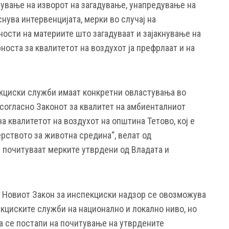
пување на изворот на загадување, унапредување на
снува интервенцијата, мерки во случај на
ости на материите што загадуваат и зајакнување на
оста за квалитетот на воздухот ја префрлаат и на
кциски служби имаат конкретни овластувања во
 согласно Законот за квалитет на амбиенталниот
а квалитетот на воздухот на општина Тетово, кој е
рството за животна средина“, велат од
е почитуваат мерките утврдени од Владата и
со Новиот Закон за инспекциски надзор се овозможува
циските служби на национално и локално ниво, но
да се постапи на почитување на утврдените