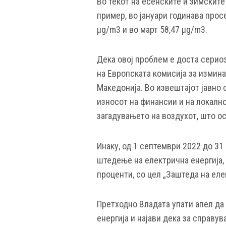
Во текот на есенските и зимските
пример, во јануари годинава прос
μg/m3 и во март 58,47 μg/m3.
Дека овој проблем е доста серио
на Европската комисија за измин
Македонија. Во извештајот јавно 
износот на финансии и на локалн
загадувањето на воздухот, што о
Инаку, од 1 септември 2022 до 31
штедење на електрична енергија,
проценти, со цел „Заштеда на еле
Претходно Владата упати апел да
енергија и најави дека за справу