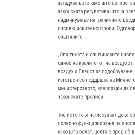
загадувањето како што се: поста
законската регулатива што ја оле
надминување на граничните вредн
инспекциските контроли. Одговорн
општините.
„Општината и општинските инспе
однос на квалитетот на воздухот,
воздух и Планот за подобрување н
изготвен со поддршка на Министе
министерството, апелирајќи да с
законските прописи.
Тие исто така нагласуваат дека 
полесно функционирање на инспек
како што велат, целта е пред сѐ 