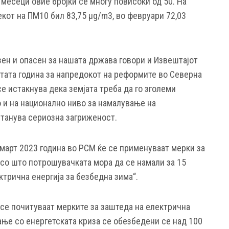
 месеци овие бројки се многу повисоки од 50. На
екот на ПМ10 бил 83,75 μg/m3, во февруари 72,03
зен и опасен за нашата држава говори и Извештајот
атата година за напредокот на реформите во Северна
се истакнува дека земјата треба да го зголеми
о и на национално ниво за намалување на
станува сериозна загриженост.
 март 2023 година во РСМ ќе се применуваат мерки за
 со што потрошувачката мора да се намали за 15
ктрична енергија за безбедна зима“.
 се почитуваат мерките за заштеда на електрична
вање со енергетската криза се обезбедени се над 100