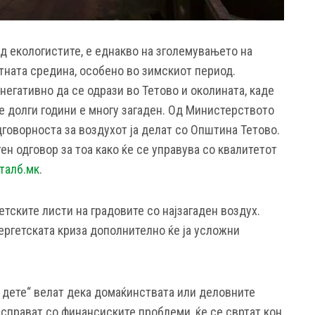
д екологистите, е еднакво на зголемувањето на
тната средина, особено во зимскиот период.
негативно да се одрази во Тетово и околината, каде
е долги години е многу загаден. Од Министерството
говорноста за воздухот ја делат со Општина Тетово.
н одговор за тоа како ќе се управува со квалитетот
талб.мк
.
етските листи на градовите со најзагаден воздух.
ергетската криза дополнително ќе ја усложни
дете“ велат дека домаќинствата или деловните
 справат со финансиските проблеми, ќе се свртат кон