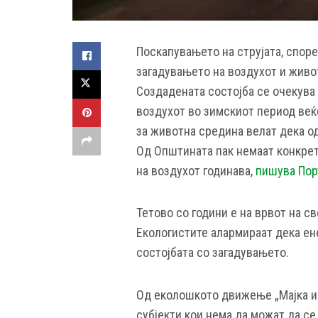
Поскапувањето на струјата, споре
загадувањето на воздухот и живо
Создадената состојба се очекува 
воздухот во зимскиот период веќ
за животна средина велат дека од
Од Општината пак немаат конкрете
на воздухот годинава,
пишува Пор
Тетово со години е на врвот на св
Екологистите алармираат дека ен
состојбата со загадувањето.
Од еколошкото движење „Мајка и 
субјекти кои нема да можат да се