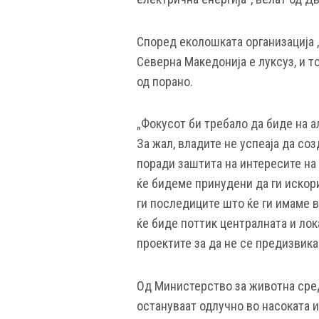
Според еколошката организација „
Северна Македонија е луксуз, и то
од порано.
„Фокусот би требало да биде на а
За жал, владите не успеаја да со
поради заштита на интересите на 
ќе бидеме принудени да ги искор
ги последиците што ќе ги имаме 
ќе биде поттик централната и лок
проектите за да не се предизвика 
Од Министерство за животна сре
остануваат одлучно во насоката 