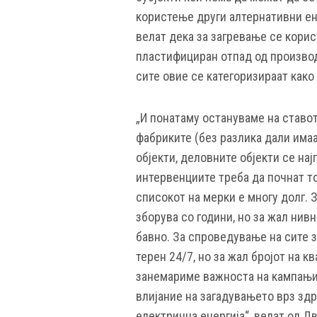
користење други алтернативни ене
велат дека за загревање се корис
пластифициран отпад од производ
сите овие се категоризираат како
„И понатаму остануваме на ставот
фабриките (без разлика дали имаа
објекти, деловните објекти се нај
интервенциите треба да почнат то
списокот на мерки е многу долг. 
зборува со години, но за жал нив
бавно. За спроведување на сите 
терен 24/7, но за жал бројот на 
занемариме важноста на кампањит
влијание на загадувањето врз здр
електрична енергија“, велат од Д