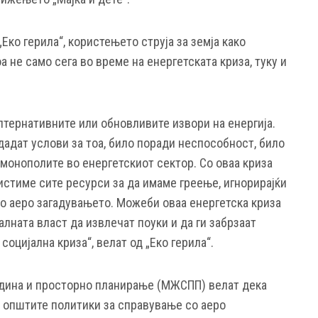
Еко герила“, користењето струја за земја како
а не само сега во време на енергетската криза, туку и
лтернативните или обновливите извори на енергија.
здадат услови за тоа, било поради неспособност, било
монополите во енергетскиот сектор. Со оваа криза
истиме сите ресурси за да имаме греење, игнорирајќи
во аеро загадувањето. Можеби оваа енергетска криза
алната власт да извлечат поуки и да ги забрзаат
социјална криза“, велат од „Еко герила“.
дина и просторно планирање (МЖСПП) велат дека
и општите политики за справување со аеро