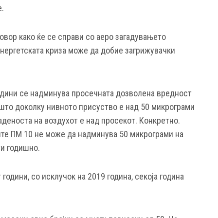
.
овор како ќе се справи со аеро загадувањето
енергетската криза може да добие загрижувачки
одини се надминува просечната дозволена вредност
 што доколку нивното присуство е над 50 микрограми
гаденоста на воздухот е над просекот. Конкретно.
те ПМ 10 не може да надминува 50 микрограми на
ти годишно.
години, со исклучок на 2019 година, секоја година