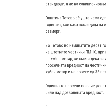
стандарди, а не на санкционирање
Општина Тетово сѐ уште нема одг
годинава, кое како последица на 
размери.
Во Тетово во изминатите десет г
на штетните честички ПМ 10, при
на кубен метар, се смета дека за
просечната вредност на честички
кубен метар и не повеќе од 35 па
Годишните просеци во овие десет 
биле над дозволената вредност.