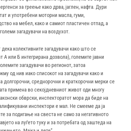
ргенси за греење како дрва, јаглен, нафта. Дури
тат и употребени моторни масла, гуми,
ство на мебел, како и самиот пластичен отпад, а
 големи загадувачи на воздухот.
 дека колективните загадувачи како што се
т А или Б интегрирана дозвола), големите јавни
големите загадувачи во регионот, затоа
кму од нив иако списокот на загадувачи како и
За долгорочни, среднорочни и краткорочни мерки се
ната примена во секојдневниот живот оди многу
законски обврски, инспекторатот мора да биде на
квалификувани инспектори е мал. Не смееме да ја
е за подигање на свеста не само за негативното
авјето на луѓето туку и за потребата од заштеда на
вижењето „Мајка и дете“.