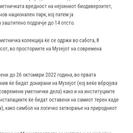
метничката вредност на нејзиниот биодиверзитет,
ов национален парк, кој патем ја
 заштитено подрачје до 14 отсто.
уметничка колекција ќе се одржи во сабота, 8
асот, во просториите на Музејот на современа
ени до 26 октомври 2022 година, во првата
нив ќе бидат донирани на Музејот (кој веќе вбројува
 современи уметнички дела) како и на институциите
нсталациите ќе бидат оставени на самиот терен каде
), како симбол на логичко затворање на природниот