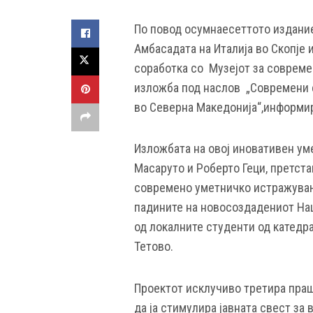
По повод осумнаесеттото издание
Амбасадата на Италија во Скопје 
соработка со Музејот за совреме
изложба под наслов „
Современи 
во Северна Македонија“,информир
Изложбата на овој иновативен ум
Масаруто и Роберто Геци, претст
современо уметничко истражувањ
падините на новосоздадениот Нац
од локалните студенти од катедра
Тетово.
Проектот исклучиво третира праш
да ја стимулира јавната свест за