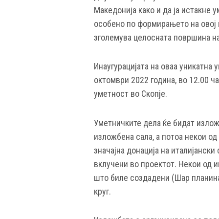
Македонија
како и да ја истакне
у
особено по формирањето на овој н
зголемува
целосната површина на
Инаугурацијата на оваа уникатна 
октомври 2022 година, во 12.00 ч
уметност во Скопје.
Уметничките дела ќе бидат излож
изложбена сала, а потоа некои од 
значајна донација на италијански
вклучени во проектот. Некои од и
што биле создадени (Шар планина
круг.