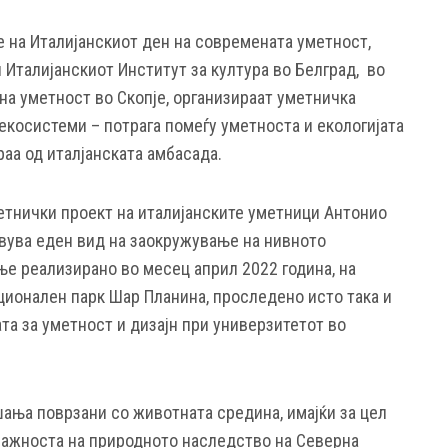
 на Италијанскиот ден на современата уметност,
и Италијанскиот Институт за култура во Белград, во
на уметност во Скопје, организираат уметничка
екосистеми
– потрага помеѓу уметноста и екологијата
аа од италјанската амбасада.
етнички проект на италијанските уметници Антонио
авува еден вид на заокружување на нивното
е реализирано во месец април 2022 година, на
ионален парк Шар Планина, проследено исто така и
та за уметност и дизајн при универзитетот во
ања поврзани со животната средина, имајќи за цел
 важноста на природното наследство на Северна