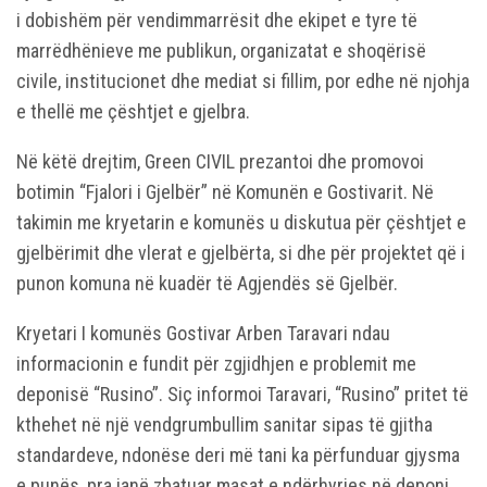
i dobishëm për vendimmarrësit dhe ekipet e tyre të
marrëdhënieve me publikun, organizatat e shoqërisë
civile, institucionet dhe mediat si fillim, por edhe në njohja
e thellë me çështjet e gjelbra.
Në këtë drejtim, Green CIVIL prezantoi dhe promovoi
botimin “Fjalori i Gjelbër” në Komunën e Gostivarit. Në
takimin me kryetarin e komunës u diskutua për çështjet e
gjelbërimit dhe vlerat e gjelbërta, si dhe për projektet që i
punon komuna në kuadër të Agjendës së Gjelbër.
Kryetari I komunës Gostivar Arben Taravari ndau
informacionin e fundit për zgjidhjen e problemit me
deponisë “Rusino”. Siç informoi Taravari, “Rusino” pritet të
kthehet në një vendgrumbullim sanitar sipas të gjitha
standardeve, ndonëse deri më tani ka përfunduar gjysma
e punës, pra janë zbatuar masat e ndërhyrjes në deponi.