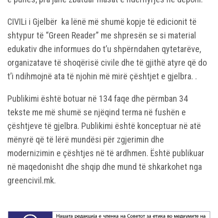
CIVILi i Gjelbër ka lënë më shumë kopje të edicionit të
shtypur të “Green Reader” me shpresën se si material
edukativ dhe informues do t’u shpërndahen qytetarëve,
organizatave të shoqërisë civile dhe të gjithë atyre që do
t’i ndihmojnë ata të njohin më mirë çështjet e gjelbra. .
Publikimi është botuar në 134 faqe dhe përmban 34
tekste me më shumë se njëqind terma në fushën e
çështjeve të gjelbra. Publikimi është konceptuar në atë
mënyrë që të lërë mundësi për zgjerimin dhe
modernizimin e çështjes në të ardhmen. Është publikuar
në maqedonisht dhe shqip dhe mund të shkarkohet nga
greencivil.mk.