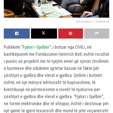
фотографија: Г. Наумовски
Publikimi “
Fjalori i Gjelbër
“, i botuar nga CIVILi, në
bashkëpunim me Fondacionin Heinrich Bell, është rezultat
i punës së projektit me të njëjtin emër që synon zhvillimin
e burimeve dhe edukimin qytetar bazuar në fakte për
çështjet e gjelbra dhe vlerat e gjelbra. Qëllimi i botimit
është, në një mënyrë lehtësisht të kuptueshme, të
kontribuojë në përmirësimin e nivelit të njohurive për
çështjet e gjelbra dhe vlerat e gjelbra. “Fjalori i Gjelbër”,
në formë elektronike dhe të shtypur, është i destinuar për
një gamë të gjerë lexuesish dhe mund të jetë veçanërisht