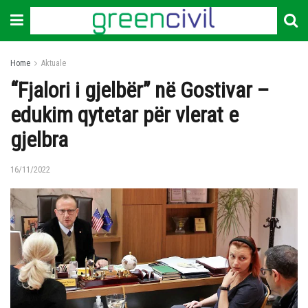
Home
Aktuale
“Fjalori i gjelbër” në Gostivar –
edukim qytetar për vlerat e
gjelbra
16/11/2022