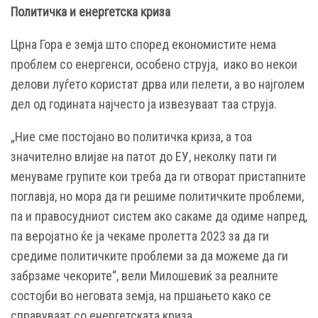
Политичка и енергетска криза
Црна Гора е земја што според економистите нема
проблем со енергенси, особено струја, иако во некои
делови луѓето користат дрва или пелети, а во најголем
дел од годината најчесто ја извезуваат таа струја.
„Ние сме постојано во политичка криза, а тоа
значително влијае на патот до ЕУ, неколку пати ги
менуваме групите кои треба да ги отворат пристапните
поглавја, но мора да ги решиме политичките проблеми,
па и правосудниот систем ако сакаме да одиме напред,
па веројатно ќе ја чекаме пролетта 2023 за да ги
средиме политичките проблеми за да можеме да ги
забрзаме чекорите“, вели Милошевиќ за реалните
состојби во неговата земја, на пршањето како се
справуваат со енергетската криза.