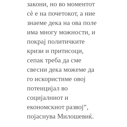
закони, но во моментот
сè е на почетокот, а ние
знаеме дека на ова поле
има многу можности, и
покрај политичките
кризи и притисоци,
сепак треба да сме
свесни дека можеме да
го искористиме овој
потенцијал во
социјалниот и
економскиот развој“,
појаснува Милошевиќ.