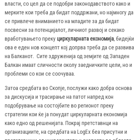
власти, со цел да се подобри законодавството како и
мерките кои треба да бидат поддржани, но најмногу да
се привлече вниманието на младите за да бидат
посвесни за потенцијалот, личниот развој и секако
вработувањето преку
циркуларната економија
, бидејќи
ова е еден нов концепт кој допрва треба да се развива
на Балканот. Сите здруженија од земјите од Западен
Балкан имаат сличности околу заедничките цели, но и
проблеми со кои се соочуваа.
Затоа средбата во Скопје, послужи како добра основа
за дискусија и трасирање на патот напред кон
подобрување на состојбите во регионот преку
стратегии кои ќе ја понудат циркуларната економија
како едно од решенијата. Покрај претставнци на
организациите, на средбата на LogEx беа присутни и