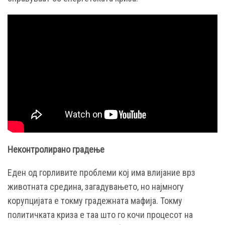
Неконтролирано градење
Еден од горливите проблеми кој има влијание врз
животната средина, загадувањето, но најмногу
корупцијата е токму градежната мафија. Токму
политичката криза е таа што го кочи процесот на