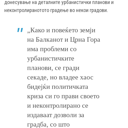
донесување на деталните урбанистички планови и
неконтролиранотото градење во некои градови.
„Како и повеќето земји
на Балканот и Црна Гора
има проблеми со
урбанистичките
планови, се гради
секаде, но владее хаос
бидејќи политичката
криза си го прави своето
и неконтролирано се
издаваат дозволи за
градба, со што