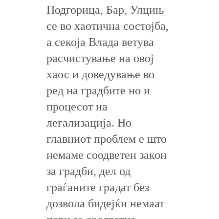
Подгорица, Бар, Улцињ
се во хаотична состојба,
а секоја Влада ветува
расчистување на овој
хаос и доведување во
ред на градбите но и
процесот на
легализација. Но
главниот проблем е што
немаме соодветен закон
за градби, дел од
граѓаните градат без
дозвола бидејќи немаат