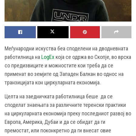
Меѓународни искуства беа споделени на дводневната
работилница на
LogEx
која се одржа во Скопје, во врска
со предизвиците и можностите кои треба да се
применат во земјите од Западен Балкан во однос на
транзицијата кон циркуларната економија.
Целта на заедничката работилница беше да се
споделат знаењата за различните теренски практики
на циркуларната економија преку последниот развој во
Европа, Америка, Дубаи и да се обидат да ги
премостат, или поконкретно да ги внесат овие