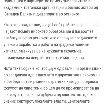
година. Тоа е партнерство помеѓу универзитети и
академици, граѓански организации и бизнис актери од
Западен Балкан и дијаспората во регионот.
Како разновидна заедница, LogEx работи на решавање
на јазот помеѓу високото образование и пазарот за
вработување во регионот и го олеснува заедничкото
учење и соработка и работи на градење човечки
капитал, зајакнување на кружната економија,
намалување на невработеноста и миграцијата.
Исто така LogEx е конзорциум од различни организации
со заедничка идеја како што е циркулатната економија
и безбедноста и развива стратегии како да продолжи
фокусот на овие теми, со цел да се промовираат за да
се вклучат различни субјекти од општеството, како
бизнис секторот, локалните власти, централните