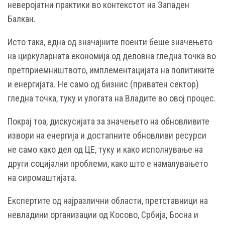
неверојатни практики во контекстот на Западен
Балкан.
Исто така, една од значајните поенти беше значењето
на циркуларната економија од деловна гледна точка во
претприемништвото, имплементацијата на политиките
и енергијата. Не само од бизнис (приватен сектор)
гледна точка, туку и улогата на Владите во овој процес.
Покрај тоа, дискусијата за значењето на обновливите
извори на енергија и достапните обновливи ресурси
не само како дел од ЦЕ, туку и како исполнување на
други социјални проблеми, како што е намалувањето
на сиромаштијата.
Експертите од најразлични области, претставници на
невладини организации од Косово, Србија, Босна и