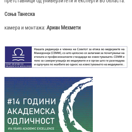
претставници од универзитети и експерти во областа.
Соња Танеска
камера и монтажа:
Ариан Мехмети