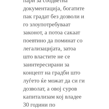
пари за соодветна
документација, богатите
пак градат без дозволи и
го злоупотребуваат
законот, а потоа сакаат
поевтино да поминат со
легализацијата, затоа
што властите не се
заинтересирани за
концепт на градби што
луѓето ќе можат да си ги
дозволат, а овој суров
капитализам кој владее
30 години по