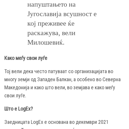
напуштањето на
Југославија всушност е
кој преживее ќе
раскажува, вели
Милошевиќ.
Како меѓу свои луѓе
Тој вели дека често патуваат со организацијата во
многу земји од Западен Балкан, а особено во Северна
Македонија и како што вели, во земјава е како меѓу
свои луѓе.
Што е LogEx?
Заедницата LogEx е основана во декември 2021