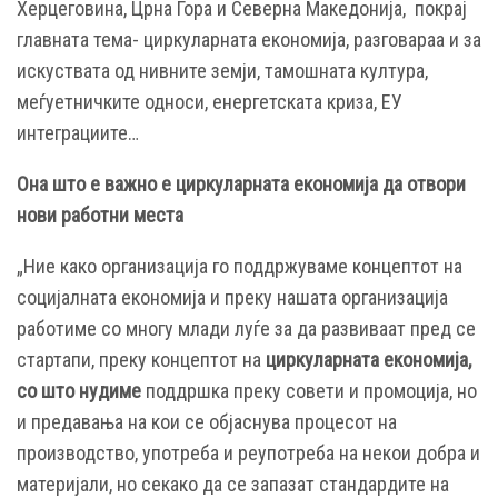
Херцеговина, Црна Гора и Северна Македонија, покрај
главната тема- циркуларната економија, разговараа и за
искуствата од нивните земји, тамошната култура,
меѓуетничките односи, енергетската криза, ЕУ
интеграциите…
Она што е важно е циркуларната економија да отвори
нови работни места
„Ние како организација го поддржуваме концептот на
социјалната економија и преку нашата организација
работиме со многу млади луѓе за да развиваат пред се
стартапи, преку концептот на
циркуларната економија,
со што нудиме
поддршка преку совети и промоција, но
и предавања на кои се објаснува процесот на
производство, употреба и реупотреба на некои добра и
материјали, но секако да се запазат стандардите на