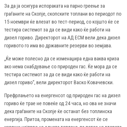
За да ја осигура испораката на парно греење за
граѓаните на Скопје, скопските топлани во периодот по
15 ноември ќе влезат во тест-период, со којшто ќе се
тестира системот за да се види како ќе работи на
дизел гориво. Директорот на АД ЕСМ вели дека дизел
горивото го има во државните резерви во земјава.
„Ќе може полесно да се изменаџира една ваква криза
ако нема снабдување со природен гас. Ќе мора да се
тестира системот за да се види како ќе работи на
дизел гориво“, вели директорот Васко Ковачевски.
Префрлањето на енергенсот од природен гас на дизел
гориво ќе трае не повеќе од 24 часа, но ова не значи
дека граѓаните на Скопје ќе останат без топлинска
енергија. Притоа, промената на енергенсот ќе се