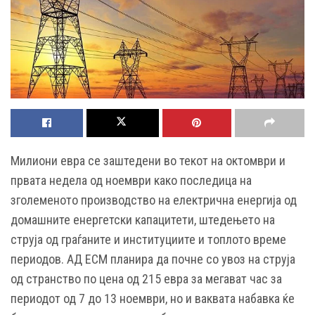
Милиони евра се заштедени во текот на октомври и
првата недела од ноември како последица на
зголеменото производство на електрична енергија од
домашните енергетски капацитети, штедењето на
струја од граѓаните и институциите и топлото време
периодов. АД ЕСМ планира да почне со увоз на струја
од странство по цена од 215 евра за мегават час за
периодот од 7 до 13 ноември, но и ваквата набавка ќе