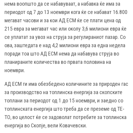
нема воопшто да се набавуваат, а набавка ќе има за
периодот од 7 до 13 ноември кога ќе се набават 16.800
мегават часови и за кои АД ЕСМ ќе се плати цена од
215 евра за мегават час или околу 3,6 милиони евра ќе
се уплатат за увоз на струја за регулираниот пазар. Со
ова, заштедата е над 4,2 милиони евра за една недела
поради тоа што АД ЕСМ нема да набавува струја во
планираните количества во првата половина на
ноември.
АД ЕСМ ги има обезбедено количините за природен гас
за производство на топлинска енергија за скопските
топлани за периодот од 1 до 15 ноември, и заедно со
топлинската енергија што треба да се преземе од ТЕ-
ТО, во целост ќе се задоволат потребите за топлинска
енергија во Скопје, вели Ковачевски.