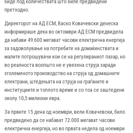
биде под количествата што биле предвидени
претходно.
Директорот на АД ЕСМ, Васко Ковачевски денеска
информираше дека во октомври АД ЕСМ предвидела
да набави 49.600 мегават часови електрична енергија
за задоволување на потребите на домаќинствата и
малите потрошувачи кои се на регулираниот пазар, но
во реалноста воопшто не е увезена струја заради
зголеменото производство на струја од домашните
електрани, штедењата на струја на граѓаните и
институциите и топлото време и со тоа се заштедени
околу 10,5 милиони евра.
За првите 15 дена од ноември, вели Ковачевски, било
предвидено да се набават 72.000 мегават часови
електрична енергија, но во првата недела од ноември