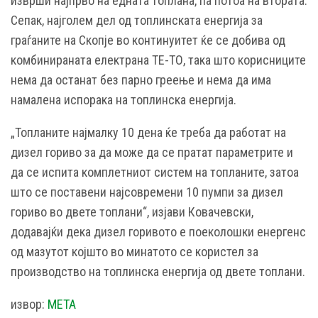
изврши најпрво на едната топлана, па потоа на втората.
Сепак, најголем дел од топлинската енергија за
граѓаните на Скопје во континуитет ќе се добива од
комбинираната електрана ТЕ-ТО, така што корисниците
нема да останат без парно греење и нема да има
намалена испорака на топлинска енергија.
„Топланите најмалку 10 дена ќе треба да работат на
дизел гориво за да може да се пратат параметрите и
да се испита комплетниот систем на топланите, затоа
што се поставени најсовремени 10 пумпи за дизел
гориво во двете топлани“, изјави Ковачевски,
додавајќи дека дизел горивото е поеколошки енергенс
од мазутот којшто во минатото се користел за
производство на топлинска енергија од двете топлани.
извор:
МЕТА