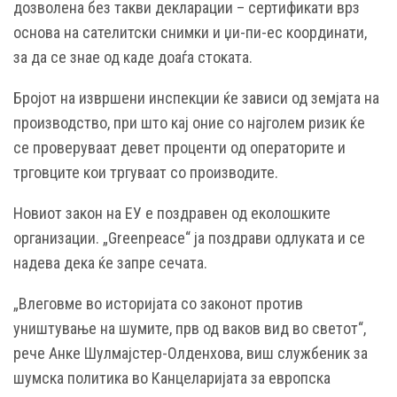
дозволена без такви декларации – сертификати врз
основа на сателитски снимки и џи-пи-ес координати,
за да се знае од каде доаѓа стоката.
Бројот на извршени инспекции ќе зависи од земјата на
производство, при што кај оние со најголем ризик ќе
се проверуваат девет проценти од операторите и
трговците кои тргуваат со производите.
Новиот закон на ЕУ е поздравен од еколошките
организации. „Greenpeace“ ја поздрави одлуката и се
надева дека ќе запре сечата.
„Влеговме во историјата со законот против
уништување на шумите, прв од ваков вид во светот“,
рече Анке Шулмајстер-Олденхова, виш службеник за
шумска политика во Канцеларијата за европска