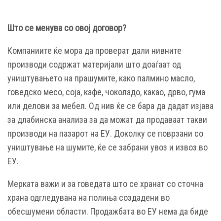
Што се менува со овој договор?
Компаниите ќе мора да проверат дали нивните
производи содржат материјали што доаѓаат од
уништувањето на прашумите, како палмино масло,
говедско месо, соја, кафе, чоколадо, какао, дрво, гума
или делови за мебел. Од нив ќе се бара да дадат изјава
за длабинска анализа за да можат да продаваат такви
производи на пазарот на ЕУ. Доколку се поврзани со
уништување на шумите, ќе се забрани увоз и извоз во
ЕУ.
Мерката важи и за говедата што се хранат со сточна
храна одгледувана на полиња создадени во
обесшумени области. Продажбата во ЕУ нема да биде