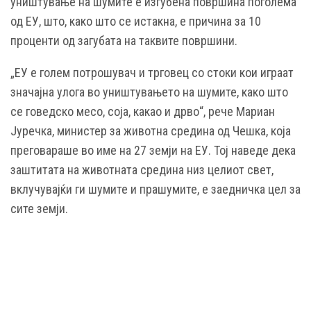
уништување на шумите е изгубена површина поголема
од ЕУ, што, како што се истакна, е причина за 10
проценти од загубата на таквите површини.
„ЕУ е голем потрошувач и трговец со стоки кои играат
значајна улога во уништувањето на шумите, како што
се говедско месо, соја, какао и дрво“, рече Мариан
Јуречка, министер за животна средина од Чешка, која
преговараше во име на 27 земји на ЕУ. Тој наведе дека
заштитата на животната средина низ целиот свет,
вклучувајќи ги шумите и прашумите, е заедничка цел за
сите земји.