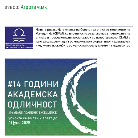
извор:
Агротим.мк