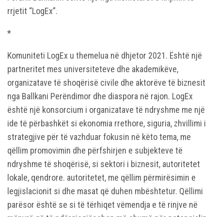
rrjetit “LogEx”.
*
Komuniteti LogEx u themelua në dhjetor 2021. Është një
partneritet mes universiteteve dhe akademikëve,
organizatave të shoqërisë civile dhe aktorëve të biznesit
nga Ballkani Perëndimor dhe diaspora në rajon. LogEx
është një konsorcium i organizatave të ndryshme me një
ide të përbashkët si ekonomia rrethore, siguria, zhvillimi i
strategjive për të vazhduar fokusin në këto tema, me
qëllim promovimin dhe përfshirjen e subjekteve të
ndryshme të shoqërisë, si sektori i biznesit, autoritetet
lokale, qendrore. autoritetet, me qëllim përmirësimin e
legjislacionit si dhe masat që duhen mbështetur. Qëllimi
parësor është se si të tërhiqet vëmendja e të rinjve në