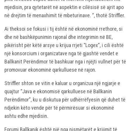
mjedisin, pra qytetarët në aspektin e cilësisë së ajrit apo
në drejtim të menaxhimit të mbeturinave. “, thotë Striffler.
Ai theksoi se fokusi i tij është në ekonominë rrethore, si
dhe në bashkëpunimin rajonal dhe integrimin në BE,
pikërisht për këtë arsye u krijua rrjeti “Logex”, i cili është
një konsorcium i organizatave nga të gjashtë vendet e
Ballkanit Perëndimor të bashkuar nga i njëjti vullnet për të
promovuar ekonominë qarkulluese në rajon.
Striffler shton se vitin e kaluar u organizua një ngjarje e
quajtur “Java e ekonomisë qarkulluese në Ballkanin
Perëndimor”, ku u diskutua për udhërrëfyesin që duhet të
ndjekin këto vende për të përmirësuar si ekonominë
ashtu edhe mjedisin.
Forumi Ballkanik është një nga nismëtarët e krijimit të