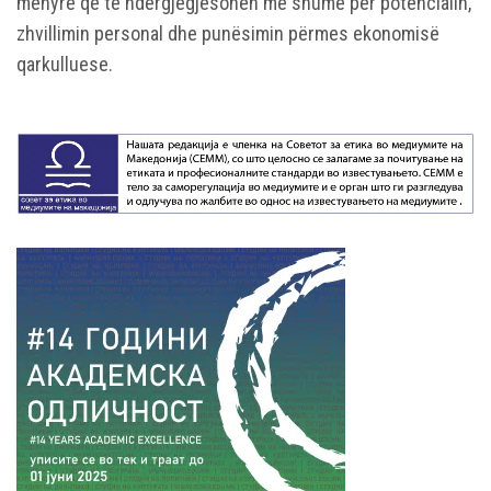
mënyrë që të ndërgjegjësohen më shumë për potencialin,
zhvillimin personal dhe punësimin përmes ekonomisë
qarkulluese.