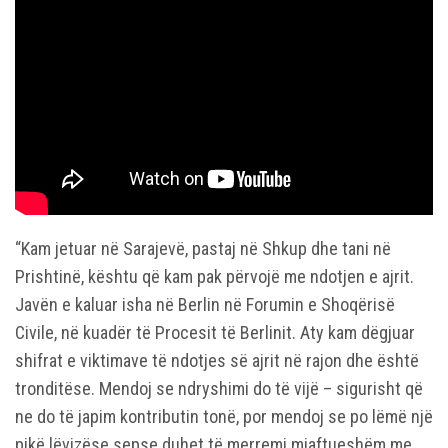
“Kam jetuar në Sarajevë, pastaj në Shkup dhe tani në
Prishtinë, kështu që kam pak përvojë me ndotjen e ajrit.
Javën e kaluar isha në Berlin në Forumin e Shoqërisë
Civile, në kuadër të Procesit të Berlinit. Aty kam dëgjuar
shifrat e viktimave të ndotjes së ajrit në rajon dhe është
tronditëse. Mendoj se ndryshimi do të vijë – sigurisht që
ne do të japim kontributin tonë, por mendoj se po lëmë një
pikë lëvizëse sepse duhet të merremi mjaftueshëm me