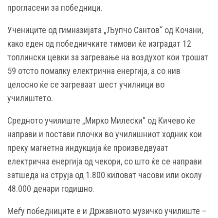
прогласени за победници.
Учениците од гимназијата „Љупчо Сантов“ од Кочани,
како еден од победничките тимови ќе изградат 12
топлински цевки за загревање на воздухот кои трошат
59 отсто помалку електрична енергија, а со нив
целосно ќе се загреваат шест училници во
училиштето.
Средното училиште „Мирко Милески“ од Кичево ќе
направи и постави плочки во училишниот ходник кои
преку магнетна индукција ќе произведвуаат
електрична енергија од чекори, со што ќе се направи
затшеда на струја од 1.800 киловат часови или околу
48.000 денари годишно.
Меѓу победниците е и Државното музичко училиште –