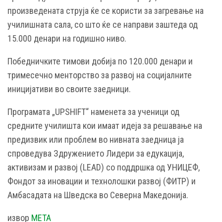
произведената струја ќе се користи за загревање на
училишната сала, со што ќе се направи заштеда од
15.000 денари на годишно ниво.
Победничките тимови добија по 120.000 денари и
тримесечно менторство за развој на социјалните
иницијативи во своите заедници.
Програмата „UPSHIFT“ наменета за ученици од
средните училишта кои имаат идеја за решавање на
предизвик или проблем во нивната заедница ја
спроведува Здружението Лидери за едукација,
активизам и развој (LEAD) со поддршка од УНИЦЕФ,
Фондот за иновации и технолошки развој (ФИТР) и
Амбасадата на Шведска во Северна Македонија.
извор
МЕТА