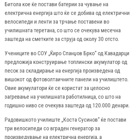
Битола кое ќе постави батерии за чување на
електрична енергија што ќе се добива од електрични
велосипеди и ленти за трчање поставени во
училишната теретана, со што се очекува месечна
заштеда на сметките за струја од околу 30 отсто.
Учениците во СОУ „Ќиро Спанџов Брко“ од Кавадарци
предложија конструирање топлински акумулатор од
песок за складирање на енергија произведена од
вишокот од фотоволтаичните панели на училиштето.
Овие акумулатори ќе се користат за целосно
загревање на училишната работилница, со што на
годишно ниво се очекува заштеда од 120.000 денари.
Радовишкото училиште „Коста Сусинов“ ќе постави
три велосипеди со вграден генератор за
произведување на електрична енергија, а