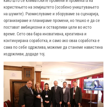
како што се климатските промени и промената на
користењето на земјиштето (особено уништувањето
на шумите). Размислуваме и зборуваме за сценарија,
организираме и планираме промени, но тешко е да се
постават амбициозни и остварливи цели во исто
време. Сето ова бара иновативна, креативна и
континуирана соработка, и само ако оваа соработка е
сама по себе одржлива, можеме да станеме навистина
издржливи, додаде тој.