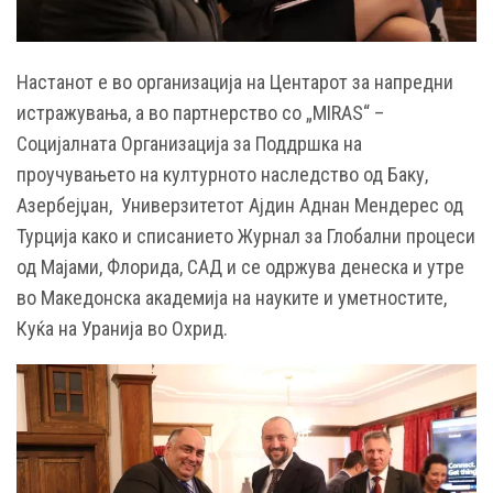
Настанот е во организација на Центарот за напредни
истражувања, а во партнерство со „MIRAS“ –
Социјалната Организација за Поддршка на
проучувањето на културното наследство од Баку,
Азербејџан, Универзитетот Ајдин Аднан Мендерес од
Турција како и списанието Журнал за Глобални процеси
од Мајами, Флорида, САД и се одржува денеска и утре
во Македонска академија на науките и уметностите,
Куќа на Уранија во Охрид.