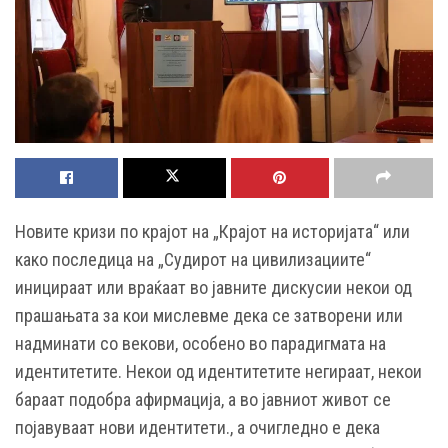
Новите кризи по крајот на „Крајот на историјата“ или
како последица на „Судирот на цивилизациите“
иницираат или враќаат во јавните дискусии некои од
прашањата за кои мислевме дека се затворени или
надминати со векови, особено во парадигмата на
идентитетите. Некои од идентитетите негираат, некои
бараат подобра афирмација, а во јавниот живот се
појавуваат нови идентитети., а очигледно е дека