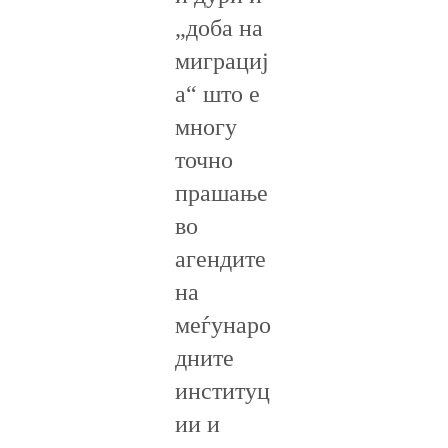
„доба на
миграциј
а“ што е
многу
точно
прашање
во
агендите
на
меѓунаро
дните
институц
ии и