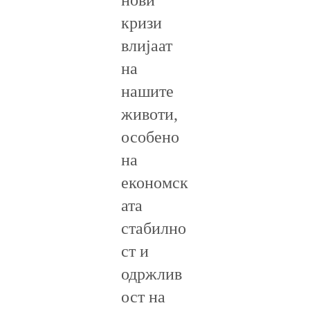
нови
кризи
влијаат
на
нашите
животи,
особено
на
економск
ата
стабилно
ст и
одржлив
ост на