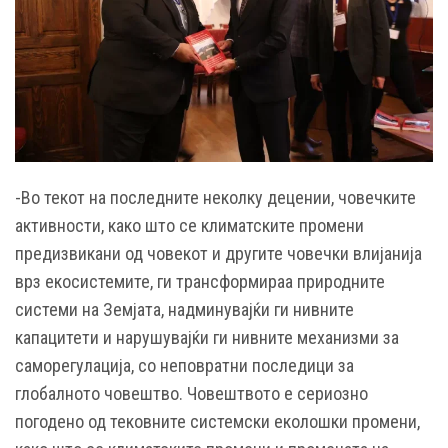
-Во текот на последните неколку децении, човечките
активности, како што се климатските промени
предизвикани од човекот и другите човечки влијанија
врз екосистемите, ги трансформираа природните
системи на Земјата, надминувајќи ги нивните
капацитети и нарушувајќи ги нивните механизми за
саморегулација, со неповратни последици за
глобалното човештво. Човештвото е сериозно
погодено од тековните системски еколошки промени,