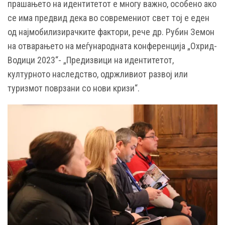
прашањето на идентитетот е многу важно, особено ако
се има предвид дека во современиот свет тој е еден
од најмобилизирачките фактори, рече др. Рубин Земон
на отварањето на меѓународната конференција „Охрид-
Водици 2023“- „Предизвици на идентитетот,
културното наследство, одржливиот развој или
туризмот поврзани со нови кризи“.