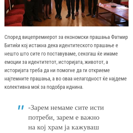
Според вицепремиерот за економски прашања Фатмир
Битиќи кој истакна дека идентитеското прашање е
нешто што сите го поставуваме, секогаш ќе имаме
емоции за идентитетот, историјата, животот, а
историјата треба да ни помогне да ги откриеме
најтемните прашања, а во оваа нелагодност ќе најдеме
колективна моќ за подобра иднина.
-Зарем немаме сите исти
потреби, зарем е важно
на кој храм ја кажуваш