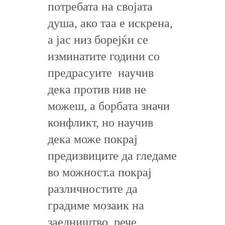
потребата на својата
душа, ако таа е искрена,
а јас низ борејќи се
изминатите години со
предрасуите научив
дека против нив не
можеш, а борбата значи
конфликт, но научив
дека може покрај
предизвиците да гледаме
во можност.а покрај
различностите да
градиме мозаик на
заедништво, рече