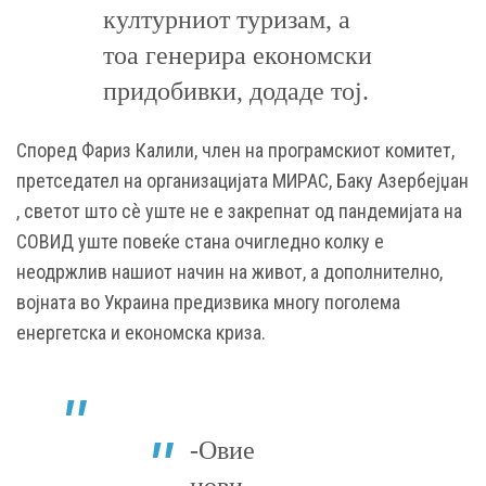
културниот туризам, а
тоа генерира економски
придобивки, додаде тој.
Според Фариз Калили, член на програмскиот комитет,
претседател на организацијата МИРАС, Баку Азербејџан
, светот што сè уште не е закрепнат од пандемијата на
СОВИД уште повеќе стана очигледно колку е
неодржлив нашиот начин на живот, а дополнително,
војната во Украина предизвика многу поголема
енергетска и економска криза.
-Овие