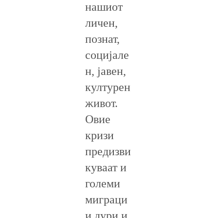
нашиот
личен,
познат,
социјале
н, јавен,
културен
живот.
Овие
кризи
предизви
куваат и
големи
миграци
и дури и