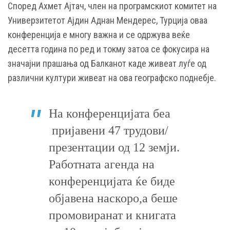
Според Ахмет Ајтач, член на програмскиот комитет на
Универзитетот Ајдин Аднан Мендерес, Турција оваа
конференција е многу важна и се одржува веќе
десетта година по ред и токму затоа се фокусира на
значајни прашања од Балканот каде живеат луѓе од
различни култури живеат на ова географско поднебје.
На конференцијата беа
пријавени 47 трудови/
презентации од 12 земји.
Работната агенда на
конференцијата ќе биде
објавена наскоро,а беше
промовиранат и книгата