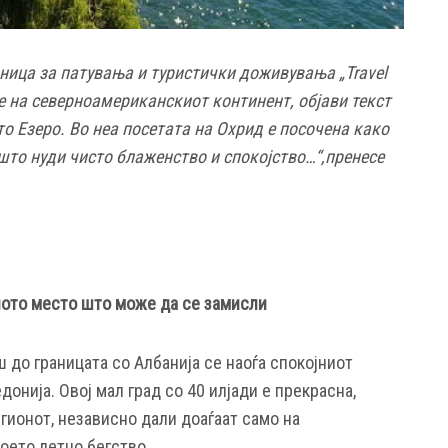
ница за патувања и туристички доживувања „Travel
те на северноамериканскиот континент, објави текст
о Езеро. Во неа посетата на Охрид е посочена како
што нуди чисто блаженство и спокојство…“,пренесе
рното место што може да се замисли
 до границата со Албанија се наоѓа спокојниот
онија. Овој мал град со 40 илјади е прекрасна,
егионот, независно дали доаѓаат само на
воето летно бегство.