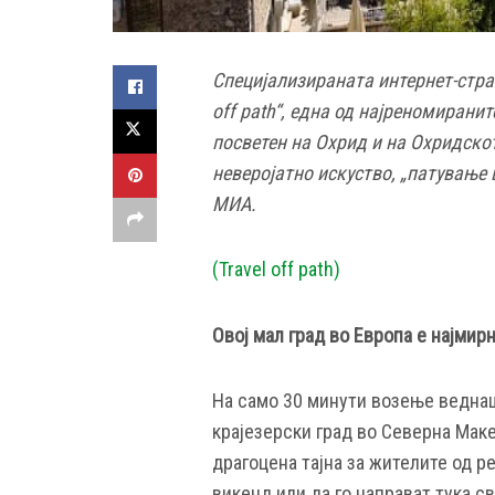
Специјализираната интернет-стра
off path“, една од најреномирани
посветен на Охрид и на Охридскот
неверојатно искуство, „патување 
МИА.
(Travel off path)
Овој мал град во Европа е најми
На само 30 минути возење веднаш
крајезерски град во Северна Макед
драгоцена тајна за жителите од р
викенд или да го направат тука с