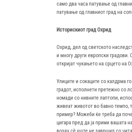
само два часа патување од главни
патување од главниот град на соп
Историскиот град Охрид
Охрид, дел од светското наследст
и многу други европски градови. 
откријат чукањето на срцето на О
Улиците и сокаците со калдрма го
градот, исполнети претежно со л
номади со нивните лаптопи, испо
живеат животот во бавно темпо, т
пример? Можеби ќе треба да поче
цигара пред да ја прими вашата 
возач сè уште не завршил со чита