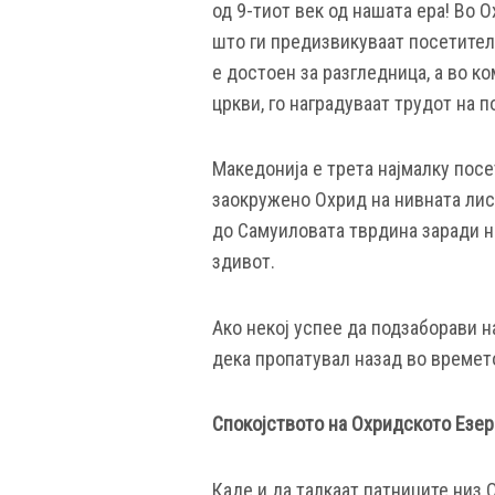
од 9-тиот век од нашата ера! Во 
што ги предизвикуваат посетители
е достоен за разгледница, а во к
цркви, го наградуваат трудот на 
Македонија е трета најмалку посе
заокружено Охрид на нивната лис
до Самуиловата тврдина заради н
здивот.
Ако некој успее да подзаборави н
дека пропатувал назад во времет
Спокојството на Охридското Езер
Каде и да талкаат патниците низ