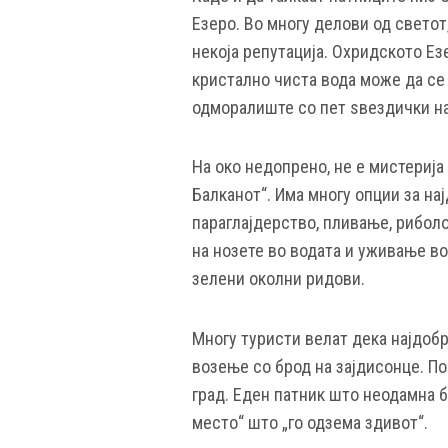
Езеро. Во многу делови од светот
некоја репутација. Охридското Езе
кристално чиста вода може да се 
одморалиште со пет ѕвездички н
На око недопрено, не е мистерија
Балканот“. Има многу опции за на
параглајдерство, пливање, рибол
на нозете во водата и уживање в
зелени околни ридови.
Многу туристи велат дека најдоб
возење со брод на зајдисонце. По
град. Еден патник што неодамна б
место“ што „го одзема здивот“.