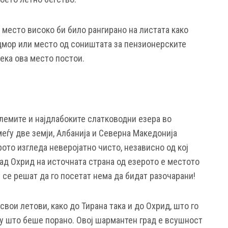
а место високо би било рангирано на листата како
дмор или место од соништата за пензионерските
ека ова место постои.
олемите и најдлабоките слатководни езера во
меѓу две земји, Албанија и Северна Македонија
рото изгледа неверојатно чисто, независно од кој
рад Охрид на источната страна од езерото е местото
е се решат да го посетат нема да бидат разочарани!
вои летови, како до Тирана така и до Охрид, што го
у што беше порано. Овој шармантен град е всушност