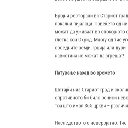
Бројни ресторани во Стариот гра
локални пијалоци. Повеќето од ни
можат да уживаат во спокојното 
глетка кон Охрид. Многу од тие уг
соседните земји, Грција или дури 
навистина не можат да згрешат!
Патување назад во времето
Шетајќи низ Стариот град и околн
спротивното би било речиси нево
тоа што имал 365 цркви – различна
Наследството е неверојатно. Тие 