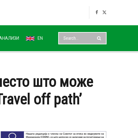
АНАЛИЗИ
EN
 место што може
avel off path’