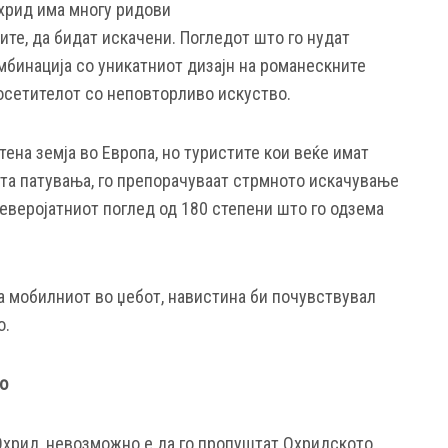
Охрид има многу ридови
те, да бидат искачени. Погледот што го нудат
омбинација со уникатниот дизајн на романескните
посетителот со неповторливо искуство.
тена земја во Европа, но туристите кои веќе имат
та патувања, го препорачуваат стрмното искачување
еверојатниот поглед од 180 степени што го одзема
а мобилниот во џебот, навистина би почувствувал
о.
о
 Охрид, невозможно е да го пропуштат Охридското