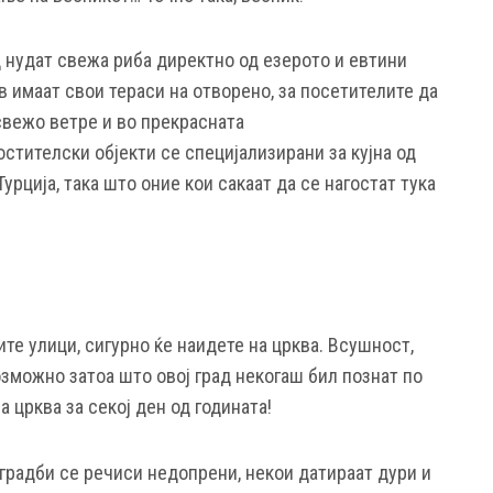
д нудат свежа риба директно од езерото и евтини
в имаат свои тераси на отворено, за посетителите да
свежо ветре и во прекрасната
остителски објекти се специјализирани за кујна од
Турција, така што оние кои сакаат да се нагостат тука
ите улици, сигурно ќе наидете на црква. Всушност,
зможно затоа што овој град некогаш бил познат по
 црква за секој ден од годината!
градби се речиси недопрени, некои датираат дури и