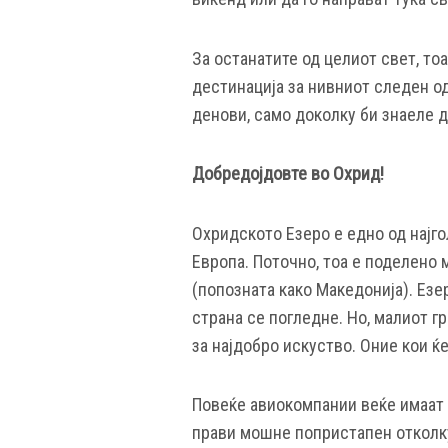
За останатите од целиот свет, то
дестинација за нивниот следен о
денови, само доколку би знаеле д
Добредојдовте во Охрид!
Охридското Езеро е едно од најг
Европа. Поточно, тоа е поделено 
(попозната како Македонија). Езе
страна се погледне. Но, малиот г
за најдобро искуство. Оние кои ќ
Повеќе авиокомпании веќе имаат с
прави мошне попристапен отколк