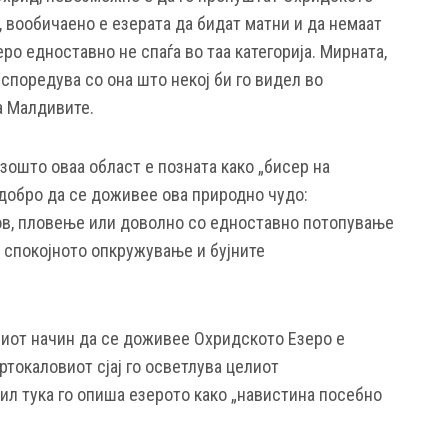
, вообичаено е езерата да бидат матни и да немаат
ро едноставно не спаѓа во таа категорија. Мирната,
споредува со она што некој би го видел во
а Малдивите.
 зошто оваа област е позната како „бисер на
јдобро да се доживее ова природно чудо:
ов, пловење или доволно со едноставно потопување
о спокојното опкружување и бујните
риот начин да се доживее Охридското Езеро е
ртокаловиот сјај го осветлува целиот
ил тука го опиша езерото како „навистина посебно