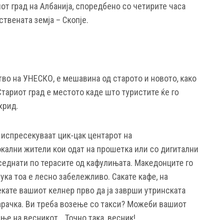
от град на Албанија, споредбено со четирите часа
ствената земја – Скопје.
во на УНЕСКО, е мешавина од старото и новото, како
Стариот град е местото каде што туристите ќе го
хрид.
 испресекуваат цик-цак центарот на
окални жители кои одат на прошетка или со дигитални
седнати по терасите од кафулињата. Македонците го
ука тоа е лесно забележливо. Сакате кафе, на
кате вашиот келнер прво да ја заврши утринската
нарачка. Ви треба возење со такси? Можеби вашиот
ње на весникот… Точно така, весник!