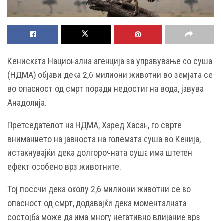
Кениската Национална агенција за управување со суша
(НДМА) објави дека 2,6 милиони животни во земјата се
во опасност од смрт поради недостиг на вода, јавува
Анадолија.
Претседателот на НДМА, Харед Хасан, го сврте
вниманието на јавноста на големата суша во Кенија,
истакнувајќи дека долгорочната суша има штетен
ефект особено врз животните.
Тој посочи дека околу 2,6 милиони животни се во
опасност од смрт, додавајќи дека моменталната
состојба може да има многу негативно влијание врз