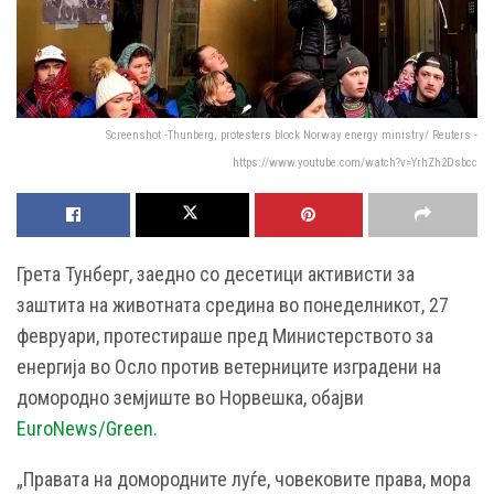
Screenshot -Thunberg, protesters block Norway energy ministry/ Reuters -
https://www.youtube.com/watch?v=YrhZh2Dsbcc
Грета Тунберг, заедно со десетици активисти за
заштита на животната средина во понеделникот, 27
февруари, протестираше пред Министерството за
енергија во Осло против ветерниците изградени на
домородно земјиште во Норвешка, обајви
EuroNews/Green.
„Правата на домородните луѓе, човековите права, мора