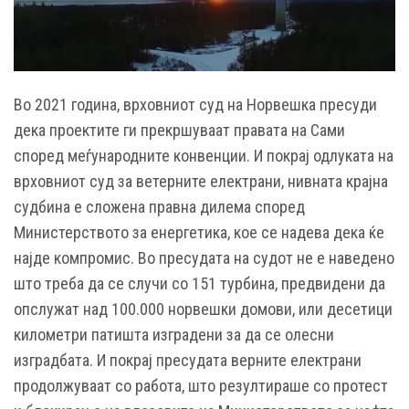
Во 2021 година, врховниот суд на Норвешка пресуди
дека проектите ги прекршуваат правата на Сами
според меѓународните конвенции. И покрај одлуката на
врховниот суд за ветерните електрани, нивната крајна
судбина е сложена правна дилема според
Министерството за енергетика, кое се надева дека ќе
најде компромис. Во пресудата на судот не е наведено
што треба да се случи со 151 турбина, предвидени да
опслужат над 100.000 норвешки домови, или десетици
километри патишта изградени за да се олесни
изградбата. И покрај пресудата верните електрани
продолжуваат со работа, што резултираше со протест