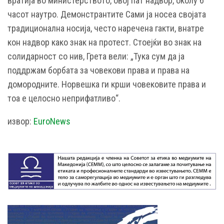
вратија во министерството, овој пат надвор, околу 6
часот наутро. Демонстрантите Сами ја носеа својата
традиционална носија, често наречена гакти, внатре
кон надвор како знак на протест. Стоејќи во знак на
солидарност со нив, Грета вели: „Тука сум да ја
поддржам борбата за човекови права и права на
домородните. Норвешка ги крши човековите права и
тоа е целосно неприфатливо“.
извор:
EuroNews