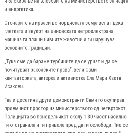
и блокирање на влезовите на Министерството за нафта
и енергетика.
Сточарите на ирваси во нордиската земја велат дека
глетката и звукот на џиновската ветроелектрана
машина ги плаши нивните животни и ги нарушува
вековните традиции.
„Тука сме да бараме турбините да се урнат и да се
почитуваат законските права“, вели Сами
кантавторката, актерка и активистка Ела Мари Хаета
Исаксен.
Таа и десетина други демонстранти Сами го окупираа
приемниот простор на министерството од четвртокот.
Полицијата во понеделникот околу 1.30 часот насилно
ги отстранила и ги привела пред да ги ослободи. Тие се