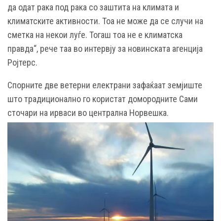
да одат рака под рака со заштита на климата и
климатските активности. Тоа не може да се случи на
сметка на некои луѓе. Тогаш тоа не е климатска
правда“, рече таа во интервју за новинската агенција
Ројтерс.
Спорните две ветерни електрани зафаќаат земјиште
што традиционално го користат домородните Сами
сточари на ирваси во централна Норвешка.