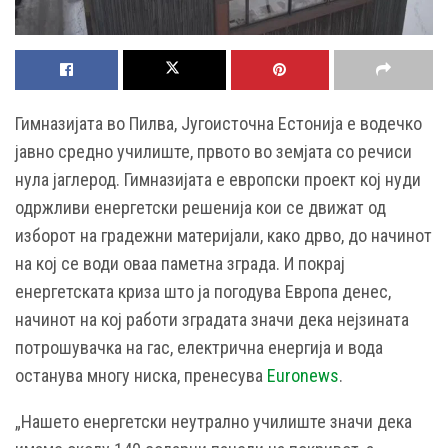
Гимназијата во Пилва, Југоисточна Естонија е водечко
јавно средно училиште, првото во земјата со речиси
нула јаглерод. Гимназијата е европски проект кој нуди
одржливи енергетски решенија кои се движат од
изборот на градежни материјали, како дрво, до начинот
на кој се води оваа паметна зграда. И покрај
енергетската криза што ја погодува Европа денес,
начинот на кој работи зградата значи дека нејзината
потрошувачка на гас, електрична енергија и вода
останува многу ниска, пренесува
Euronews
.
„Нашето енергетски неутрално училиште значи дека