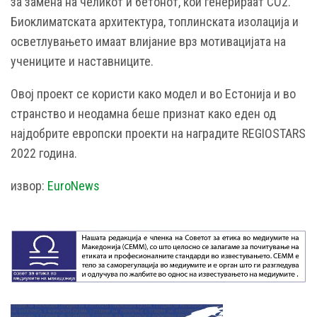
за замена на челикот и бетонот, кои генерираат CO2.
Биоклиматската архитектура, топлинската изолација и
осветлувањето имаат влијание врз мотивацијата на
учениците и наставниците.
Овој проект се користи како модел и во Естонија и во
странство и неодамна беше признат како еден од
најдобрите европски проекти на наградите REGIOSTARS
2022 година.
извор:
EuroNews