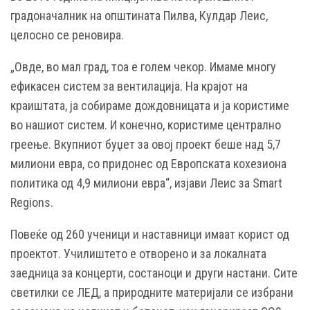
градоначалник на општината Пилва, Кулдар Леис,
целосно се реновира.
„Овде, во мал град, тоа е голем чекор. Имаме многу
ефикасен систем за вентилација. На крајот на
краиштата, ја собираме дождовницата и ја користиме
во нашиот систем. И конечно, користиме централно
греење. Вкупниот буџет за овој проект беше над 5,7
милиони евра, со придонес од Европската кохезиона
политика од 4,9 милиони евра“, изјави Леис за Smart
Regions.
Повеќе од 260 ученици и наставници имаат корист од
проектот. Училиштето е отворено и за локалната
заедница за концерти, состаноци и други настани. Сите
светилки се ЛЕД, а природните материјали се избрани