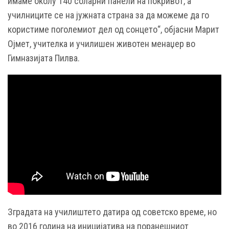
имаме околу 140 соларни панели на покривот, а
училниците се на јужната страна за да можеме да го
користиме поголемиот дел од сонцето“, објасни Марит
Ојмет, учителка и училишен животен менаџер во
Гимназијата Пилва.
Зградата на училиштето датира од советско време, но
во 2016 година на иницијатива на поранешниот