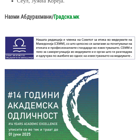
Сеул, Јужна Кореја.
Назми Абдурахмани/
Градска.мк