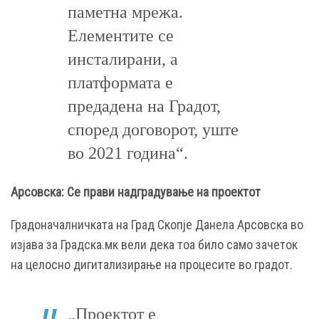
паметна мрежа.
Елементите се
инсталирани, а
платформата е
предадена на Градот,
според договорот, уште
во 2021 година“.
Арсовска: Се прави надградување на проектот
Градоначалничката на Град Скопје Данела Арсовска во
изјава за Градска.мк вели дека тоа било само зачеток
на целосно дигитализирање на процесите во градот.
„Проектот е