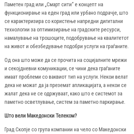
Паметен град или „Смарт сити“ е концепт на
функционирање на еден град или урбано подрачје, што
се карактеризира со користење напредни дигитални
технологии за оптимизирање на градските ресурси,
намалување на трошоците, подобрување на квалитетот
на живот и обезбедување подобри услуги на граѓаните.
Од она што може да се прочита на социјалните мрежи
и секојдневни комуникации, се чини дека граѓаните
имаат проблеми со ваквиот тип на услуги. Некои велат
дека не можат да ја преземат апликацијата, а некои се
жалат дека не се одржуваат, како што е системот за
паметно осветлување, систем за паметно паркирање.
Што вели Македонски Телеком?
Град Скопје со група компании на чело со Македонски