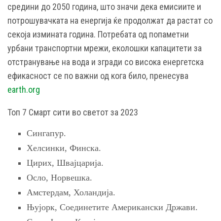
средини до 2050 година, што значи дека емисиите и
потрошувачката на енергија ќе продолжат да растат со
секоја измината година. Потребата од попаметни
урбани транспортни мрежи, еколошки капацитети за
отстранување на вода и згради со висока енергетска
ефикасност се по важни од кога било, пренесува
earth.org
Топ 7 Смарт сити во светот за 2023
Сингапур.
Хелсинки, Финска.
Цирих, Швајцарија.
Осло, Норвешка.
Амстердам, Холандија.
Њујорк, Соединетите Американски Држави.