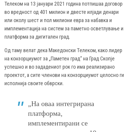
Телеком на 13 јануари 2021 година потпишаа договор
во вредност од 401 милион и двесте илјади денари
или околу шест и пол милиони евра за набавка и
имплементација на систем за паметно осветлување и
платформа за дигитален град.
Од таму велат дека Македонски Тeлеком, како лидер
на конзорциумот за „Паметен град“ на Град Скопје
успешно и во зададениот рок го има реализирано
проектот, а сите членови на конзорциумот целосно ги
исполнија своите обврски.
„На оваа интегрирана
платформа,
имплементирани се