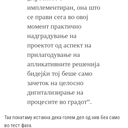
имплементиран, она што
се прави сега во овој
момент практично
надградување на
проектот од аспект на
прилагодување на
апликативните решениjа
бидејќи тој беше само
зачеток на целосно
дигитализирање на
процесите во градот“.
Таа понатаму истакна дека голем дел од нив беа само
во тест фаза.