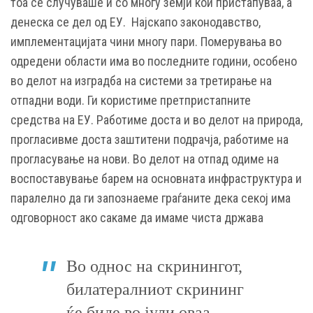
тоа се случуваше и со многу земји кои пристапуваа, а
денеска се дел од ЕУ. Најскапо законодавство,
имплементацијата чини многу пари. Померувања во
одредени области има во последните години, особено
во делот на изградба на системи за третирање на
отпадни води. Ги користиме претпристапните
средства на ЕУ. Работиме доста и во делот на природа,
прогласивме доста заштитени подрачја, работиме на
прогласување на нови. Во делот на отпад одиме на
воспоставување барем на основната инфраструктура и
паралелно да ги запознаеме граѓаните дека секој има
одговорност ако сакаме да имаме чиста држава
Во однос на скринингот,
билатералниот скрининг
ќе биде во јули оваа