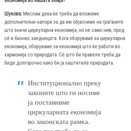
економија во нашата земја?
Шукова:
Мислам дека ќе треба да вложиме
дополнителни напори за да им објасниме на граѓаните
што значи циркуларна економија, но не само нив, пред
сѐ и бизнис заедницата. Кога зборуваме за циркуларна
економија, зборуваме за економија што ќе работи во
хармонија со природата. Сѐ што би правеле треба да
биде долгорочно како би ја заштитиле природата.
Институционално преку
законите што ги носиме
ја поставивме
циркуларната економија
во законската рамка.