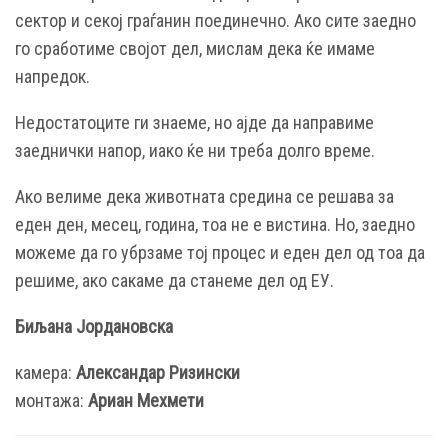
сектор и секој граѓанин поединечно. Ако сите заедно
го сработиме својот дел, мислам дека ќе имаме
напредок.
Недостатоците ги знаеме, но ајде да направиме
заеднички напор, иако ќе ни треба долго време.
Ако велиме дека животната средина се решава за
еден ден, месец, година, тоа не е вистина. Но, заедно
можеме да го убрзаме тој процес и еден дел од тоа да
решиме, ако сакаме да станеме дел од ЕУ.
Биљана Јордановска
камера:
Александар Ризински
монтажа:
Ариан Мехмети