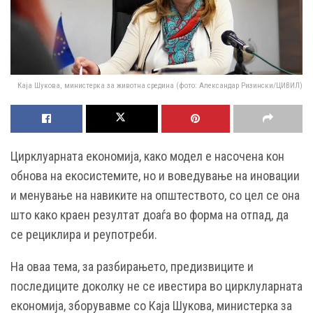
Каја Шукова, министерка за животна средина (фото: Александар Ризински/ЦИВИЛ)
Цирклуарната економија, како модел е насочена кон
обнова на екосистемите, но и воведување на иновации
и менување на навиките на општеството, со цел се она
што како краен резултат доаѓа во форма на отпад, да
се рециклира и реупотреби.
На оваа тема, за разбирањето, предизвиците и
последиците доколку не се ивестира во цирклуларната
економија, зборувавме со Каја Шукова, министерка за