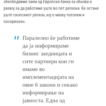
обезбедивме заем од Европска банка за обнова и
развој за да работиме уште во пет региона. Ќе остане
уште скопскиот регион, кој е малку поголем и
посериозен.
Паралелно ќе работиме
да ја информираме
бизнис заедницата и
сите партнери кои ги
имаме во
имплементацијата на
овие 6 закони и секако
информирање на
јавноста. Една од