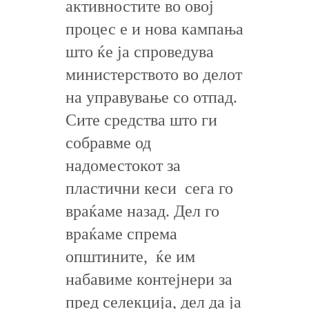
активностите во овој
процес е и нова кампања
што ќе ја спроведува
министерството во делот
на управување со отпад.
Сите средства што ги
собравме од
надоместокот за
пластични кеси сега го
враќаме назад. Дел го
враќаме спрема
општините, ќе им
набавиме контејнери за
пред селекција, дел да ја