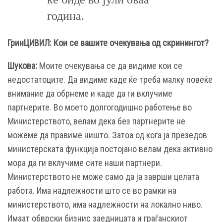
година.
ГринЦИВИЛ: Кои се вашите очекувања од скринингот?
Шукова:
Моите очекувања се да видиме кои се
недостатоците. Да видиме каде ќе треба малку повеќе
внимание да обрнеме и каде да ги вклучиме
партнерите. Во моето долгогодишно работење во
Министерството, велам дека без партнерите не
можеме да правиме ништо. Затоа од кога ја презедов
министерската функција постојано велам дека активно
мора да ги вклучиме сите наши партнери.
Министерството не може само да ја заврши целата
работа. Има надлежности што се во рамки на
министерството, има надлежности на локално ниво.
Имаат обврски бизнис заедницата и граѓанскиот