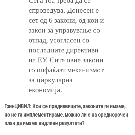
Сега тоа треба да се
спроведува. Донесен е
сет од 6 закони, од кои и
закон за управување со
отпад, усогласен со
последните директиви
на ЕУ. Сите овие закони
го опфаќаат механизмот
за циркуларна
економија.
ГринЦИВИЛ: Кои се предизвиците, законите ги имаме,
но не ги имплементираме, можно ли е на среднорочен
план да имаме видливи резултати?