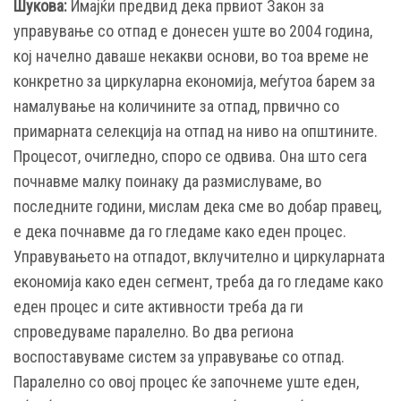
Шукова:
Имајќи предвид дека првиот Закон за
управување со отпад е донесен уште во 2004 година,
кој начелно даваше некакви основи, во тоа време не
конкретно за циркуларна економија, меѓутоа барем за
намалување на количините за отпад, првично со
примарната селекција на отпад на ниво на општините.
Процесот, очигледно, споро се одвива. Она што сега
почнавме малку поинаку да размислуваме, во
последните години, мислам дека сме во добар правец,
е дека почнавме да го гледаме како еден процес.
Управувањето на отпадот, вклучително и циркуларната
економија како еден сегмент, треба да го гледаме како
еден процес и сите активности треба да ги
спроведуваме паралелно. Во два региона
воспоставуваме систем за управување со отпад.
Паралелно со овој процес ќе започнеме уште еден,