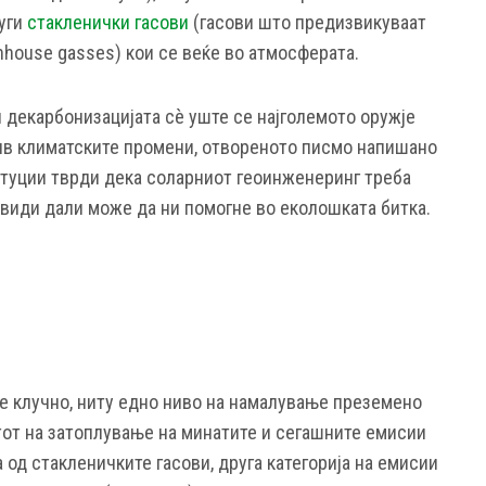
руги
стакленички гасови
(гасови што предизвикуваат
nhouse gasses) кои се веќе во атмосферата.
 декарбонизацијата сè уште се најголемото оружје
ив климатските промени, отвореното писмо напишано
итуции тврди дека соларниот геоинженеринг треба
 види дали може да ни помогне во еколошката битка.
е клучно, ниту едно ниво на намалување преземено
тот на затоплување на минатите и сегашните емисии
а од стакленичките гасови, друга категорија на емисии