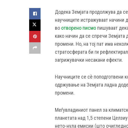
Додека Земјата продолжува да се
научниците истражуваат начини да
во
отворено писмо
пишуваат дека
како начин да се спречи Земјата 
промени. Но, на тој пат има неко
стратосферата би ги рефлектирало
загрижувачки несакани ефекти.
Научниците се сè поподготвени к
одржување на Земјата ладна додек
промени.
Меѓувладиниот панел за климатск
планетата над 1,5 степени Целзиу
нето-нула емисии (што очигледно