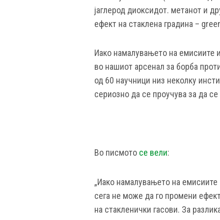
јаглерод диоксидот. метанот и д
ефект на стаклена градина – gree
Иако намалувањето на емисиите и
во нашиот арсенал за борба прот
од 60 научници низ неколку инст
сериозно да се проучува за да се
Во писмото
се вели
:
„Иако намалувањето на емисиите 
сега не може да го промени ефек
на стакленички гасови. За разлик