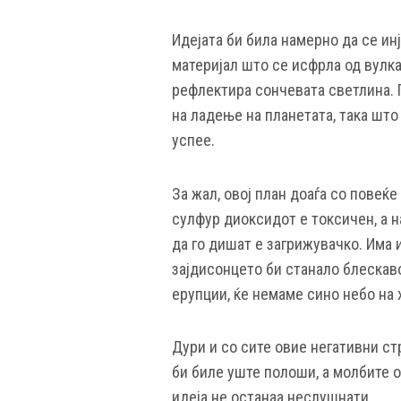
Идејата би била намерно да се ин
материјал што се исфрла од вулка
рефлектира сончевата светлина.
на ладење на планетата, така што
успее.
За жал, овој план доаѓа со повеќ
сулфур диоксидот е токсичен, а 
да го дишат е загрижувачко. Има
зајдисонцето би станало блескаво
ерупции, ќе немаме сино небо на 
Дури и со сите овие негативни ст
би биле уште полоши, а молбите 
идеја не останаа неслушнати.