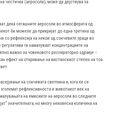
на честички (аеросоли), може да дејствува за
аат дека сегашните аеросоли во атмосферата од
екот би можеле да прикријат до една третина од
ни со рефлексија на некои од сончевите зраци во
 регулативи ги намалуваат концентрациите на
елно важно за човековото респираторно здравје –
ан ефект на откривање на вистинскиот степен на тоа
вет.
асејување на сончевата светлина и, кога ќе се
а зголемат рефлексивноста и животниот век на
Намалувањата на емисиите на аеросоли во следните
ијат“ значителната, но многу неизвесна количина на