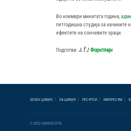
Во ноември минатата година,
адми
петгодишна студија за начините н
ефектите на сончевите зраци.
Подготви:
Ј. Ѓ./
Форнтлајн
ЗЕЛЕН ЦИВИЛ
ЗА ЦИВИЛ
РЕСУРСИ
ИМПРЕСУМ
К
© 2022 GREENCIVIL