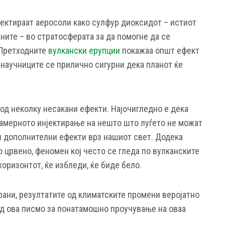
јектираат аеросоли како сулфур диоксидот – истиот
ните – во стратосферата за да помогне да се
 Претходните
вулкански ерупции
покажаа општ ефект
 научниците се прилично сигурни дека планот ќе
е од неколку несакани ефекти. Најочигледно е дека
намерното инјектирање на нешто што луѓето не можат
 и дополнителни ефекти врз нашиот свет. Додека
 црвено, феномен кој често се гледа по вулканските
хоризонтот, ќе избледи, ќе биде бело.
рани, резултатите од климатските промени веројатно
од ова писмо за понатамошно проучување на оваа