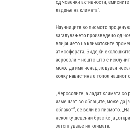
од човечки активности, емисиите 
ладење на климата“.
Научниците во писмото проценув
загадувањето произведено од чов
влијанието на климатските проме
атмосферата. Бидејќи еколошките
аеросоли – нешто што е исклучит
може да има ненадгледуван несак
колку навистина е топол нашиот с
„Аеросолите ја ладат климата со р
измешаат со облаците, може да ј
облакот“, се вели во писмото. „
неколку децении брзо ќе ја „откр
затоплување на климата.