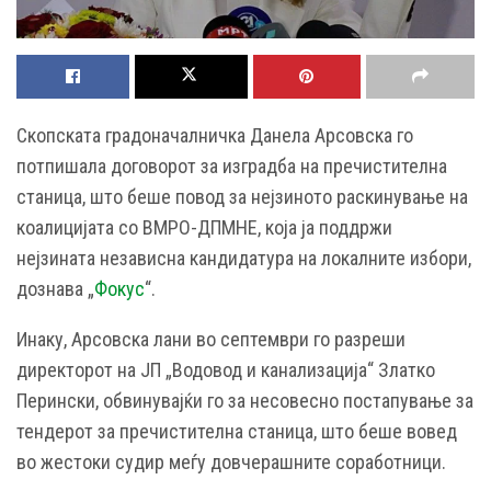
Скопската градоначалничка Данела Арсовска го
потпишала договорот за изградба на пречистителна
станица, што беше повод за нејзиното раскинување на
коалицијата со ВМРО-ДПМНЕ, која ја поддржи
нејзината независна кандидатура на локалните избори,
дознава „
Фокус
“.
Инаку, Арсовска лани во септември го разреши
директорот на ЈП „Водовод и канализација“ Златко
Перински, обвинувајќи го за несовесно постапување за
тендерот за пречистителна станица, што беше вовед
во жестоки судир меѓу довчерашните соработници.