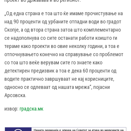
„Од една страна е тоа што ќе имаме прочистување на
над 90 проценти од урбаните отпадни води во градот
Скопје, а од втора страна затоа што комплементарно
се надополнува со сите останати работи коишто ги
тераме како проекти во овие неколку години, а тоа е
отпочнувањето конечно на справување со проблемот
со тоа што веќе верувам сите го знаете како
детектирен предизвик а тоа е дека 60 проценти од
водите практично завршуваат не кај корисниците,
односно се одлеваат од нашата мрежа“, појасни
Арсовска.
извор:
градска.мк