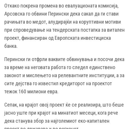
Откако покрена промена во евалуационата комисија,
Арсовска го обвини Перински дека сакал да ги стави
рачињата во медот, алудирајќи на коруптивни мотиви
при спроведување на тендерската постапка за витален
проект, финансиран од Европската инвестициска
банка.
Перински ги отфрли ваквите обвинувања и посочи дека
за време на неговата работа го следел единствено
законот и мислењето на релевантните институции, а за
сите дејства го известил кредиторот на проектот
тежок 160 милиони евра.
Сепак, на крајот овој проект ќе се реализира, што беше
јасно уште при крајот на минатиот месеци, кога рече
дека станува збор за најголемиот еко-капитален
проект во државава и во регионот.