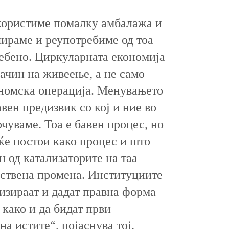
користиме помалку амбалажа и
лираме и реупотребиме од тоа
ребено. Циркуларната економија
ачин на живеење, а не само
номска операција. Менувањето
авен предизвик со кој и ние во
чуваме. Тоа е бавен процес, но
ќе постои како процес и што
н од катализаторите на таа
ствена промена. Институциите
лизираат и дадат правна форма
 како и да бидат први
а истите“, појаснува тој.