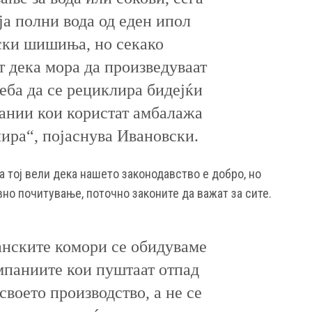
а полни вода од еден ипол
мски шишиња, но секако
 дека мора да произведуваат
еба да се рециклира бидејќи
ании кои користат амбалажа
лира“, појаснува Ивановски.
а тој вели дека нашето законодавство е добро, но
но почитување, поточно законите да важат за сите.
анските комори се обидуваме
мпаниите кои пуштаат отпад
своето производство, а не се