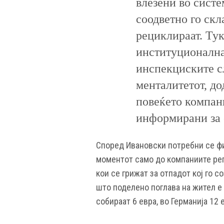
влезени во систе
соодветно го скл
рециклираат. Тук
институционална
инспекциските с
менталитетот, до
повеќето компани
информирани за о
Според Ивановски потребни се фи
моментот само до компаниите рег
кои се грижат за отпадот кој го 
што поделено поглава на жител е 
собираат 6 евра, во Германија 12 е