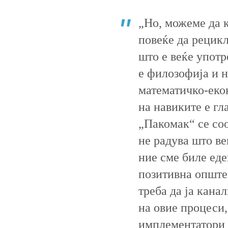
„Но, можеме да 
повеќе да рецик
што е веќе упот
е филозофија и н
математичко-еко
на навиките е гл
„Пакомак“ се соо
не радува што ве
ние сме биле еде
позитивна опште
треба да ја кана
на овие процеси,
имплементатори н