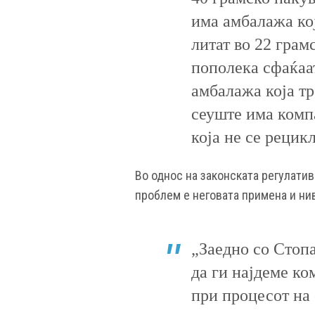
има амбалажа кој
литат во 22 гра
пополека сфаќаат
амбалажа која тр
сеуште има комп
која не се рецик
Во однос на законската регулатив
проблем е неговата примена и нив
„Заедно со Стоп
да ги најдеме ко
при процесот на 