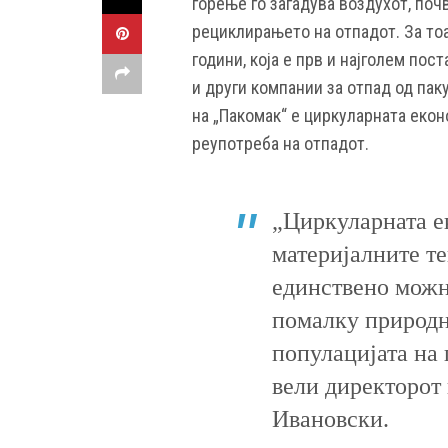
горење го загадува воздухот, поч
рециклирањето на отпадот. За тоа
години, која е прв и најголем пос
и други компании за отпад од пак
на „Пакомак“ е циркуларната екон
реупотреба на отпадот.
„Циркуларната е
материјалните те
единствено можн
помалку природн
популацијата на 
вели директорот
Ивановски.