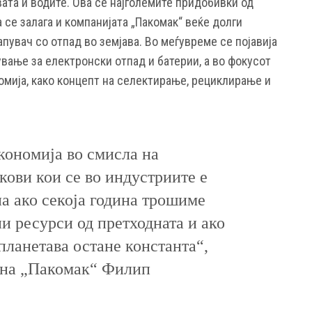
вата и водите. Ова се најголемите придобивки од
 се залага и компанијата „Пакомак“ веќе долги
тапувач со отпад во земјава. Во меѓувреме се појавија
ување за електронски отпад и батерии, а во фокусот
омија, како концепт на селектирање, рециклирање и
кономија во смисла на
кови кои се во индустриите е
а ако секоја година трошиме
и ресурси од претходната и ако
планетава остане константа“,
 на „Пакомак“ Филип