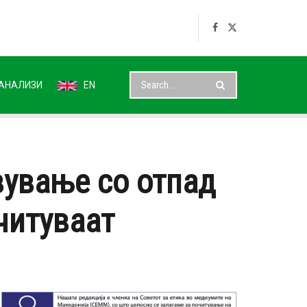
АНАЛИЗИ
EN
вување со отпад
читуваат