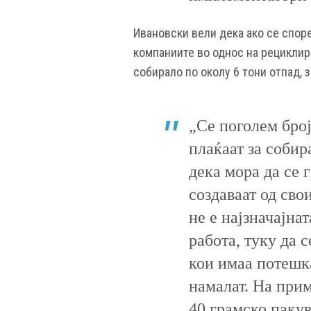
Ивановски вели дека ако се спор
компаниите во однос на рециклир
собирало по околу 6 тони отпад, 
„Се поголем број
плаќаат за собир
дека мора да се 
создаваат од св
не е најзначајна
работа, туку да 
кои имаа потешк
намалат. На при
40 грамско пакув