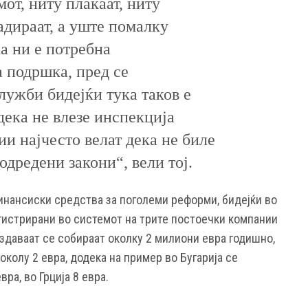
мот, ниту плаќаат, ниту
адираат, а уште помалку
а ни е потребна
 подршка, пред се
лужби бидејќи тука таков е
дека не влезе инспекција
и најчесто велат дека не биле
дредени закони“, вели тој.
нансиски средства за поголеми реформи, бидејќи во
истрирани во системот на трите постоечки компании
создаваат се собираат околку 2 милиони евра годишно,
околу 2 евра, додека на пример во Бугарија се
вра, во Грција 8 евра.