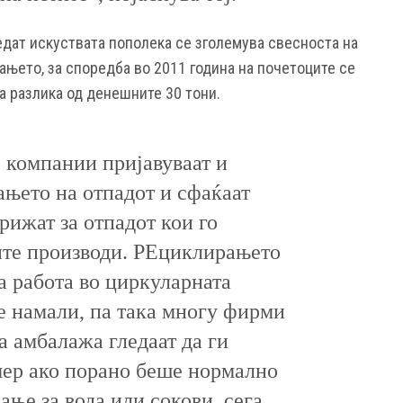
едат искуствата пополека се зголемува свесноста на
ањето, за споредба во 2011 година на почетоците се
за разлика од денешните 30 тони.
 компании пријавуваат и
ањето на отпадот и сфаќаат
грижат за отпадот кои го
оите производи. РЕциклирањето
та работа во циркуларната
се намали, па така многу фирми
а амбалажа гледаат да ги
мер ако порано беше нормално
ање за вода или сокови, сега