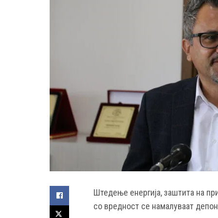
Штедење енергија, заштита на пр
со вредност се намалуваат депони