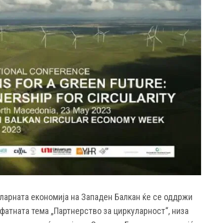
ларната економија на Западен Балкан ќе се оддржи
пфатната тема „Партнерство за циркуларност“, низа