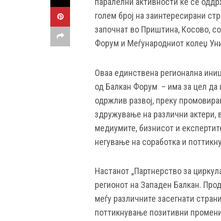
паралелни активности ќе се оддрж
голем број на заинтересирани ст
започнат во Приштина, Косово, со
Форум и Меѓународниот колеџ Ун
Оваа единствена регионална иниц
од Балкан Форум – има за цел да
одржлив развој, преку промовира
здружување на различни актери, вк
медиумите, бизнисот и експертите
негување на соработка и поттикн
Настанот „Партнерство за циркул
регионот на Западен Балкан. Про
меѓу различните засегнати стран
поттикнување позитивни промени 