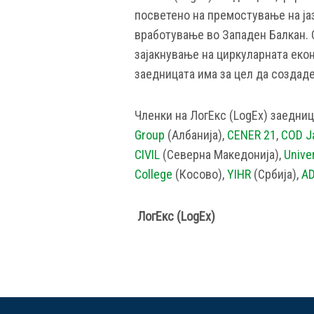
посветено на премостување на ја
вработување во Западен Балкан. 
зајакнување на циркуларната екон
заедницата има за цел да создаде
Членки на ЛогЕкс (LogEx) заедниц
Group
(Албанија),
CENER 21
,
COD J
CIVIL
(Северна Македонија),
Unive
College
(Косово),
YIHR
(Србија),
AD
ЛогЕкс (
LogEx
)