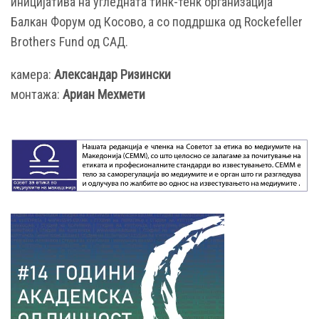
иницијатива на угледната тинк-тенк организација
Балкан Форум од Косово, а со поддршка од Rockefeller
Brothers Fund од САД.
камера:
Александар Ризински
монтажа:
Ариан Мехмети