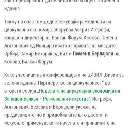
заинтересираност да се види како концепт за зелена
иднина.
Токму на оваа тема, одбележувајќи ја Неделата на
циркуларна економија, зборуваа Астрит Истрефи,
извршен директор на Балкан Форум, Косово, Селена
Агатоновиќ од Иницијативата за правата на младите,
Србија, Самир Бехариќ од БиХ и
Газменд Берлајоли
од
Косово, Балкан Форум.
Како учесници на а конференцијата на ЦИВИЛ „Визии за
зелена иднина: Партнерство за циркуларност“ во
втората сесија
„Неделата на циркуларна економија на
Западен Балкан – Регионални искуства“,
Истрефи,
Агатоновиќ, Бехариќ и Берлајоли укажаа на
предизвиците, но и придобивките што досега ги
искусиле применуваќи ги начелата и принципите на