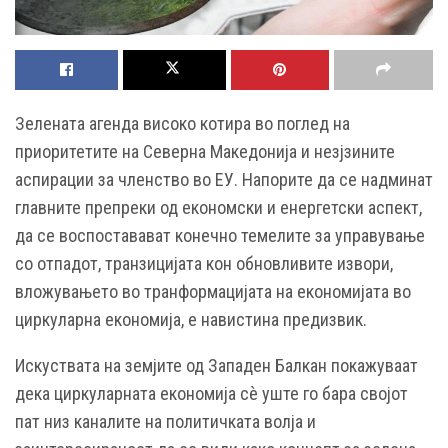
Зелената агенда високо котира во поглед на
приоритетите на Северна Македонија и незјзините
аспирации за членство во ЕУ. Напорите да се надминат
главните препреки од економски и енергетски аспект,
да се воспоставават конечно темелите за управување
со отпадот, транзицијата кон обновливите извори,
вложувањето во транформацијата на економијата во
циркуларна економија, е навистина предизвик.
Искуствата на земјите од Западен Балкан покажуваат
дека циркуларната економија сè уште го бара својот
пат низ каналите на политичката волја и