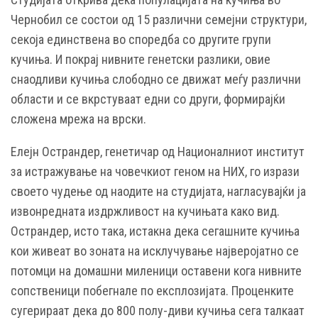
Чернобил се состои од 15 различни семејни структури,
секоја единствена во споредба со другите групи
кучиња. И покрај нивните генетски разлики, овие
снаодливи кучиња слободно се движат меѓу различни
области и се вкрстуваат едни со други, формирајќи
сложена мрежа на врски.
Елејн Острандер, генетичар од Националниот институт
за истражување на човечкиот геном на НИХ, го изрази
своето чудење од наодите на студијата, нагласувајќи ја
извонредната издржливост на кучињата како вид.
Острандер, исто така, истакна дека сегашните кучиња
кои живеат во зоната на исклучување најверојатно се
потомци на домашни миленици оставени кога нивните
сопственици побегнале по експлозијата. Проценките
сугерираат дека до 800 полу-диви кучиња сега талкаат