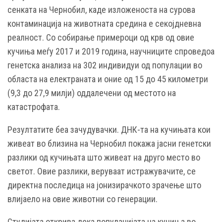
сенката на Чернобил, каде изложеноста на сурова
контаминација на животната средина е секојдневна
реалност. Со собирање примероци од крв од овие
кучиња меѓу 2017 и 2019 година, научниците спроведоа
генетска анализа на 302 индивидуи од популации во
областа на електраната и оние од 15 до 45 километри
(9,3 до 27,9 милји) оддалечени од местото на
катастрофата.
Резултатите беа зачудувачки. ДНК-та на кучињата кои
живеат во близина на Чернобил покажа јасни генетски
разлики од кучињата што живеат на друго место во
светот. Овие разлики, веруваат истражувачите, се
директна последица на јонизирачкото зрачење што
влијаело на овие животни со генерации.
Студијата открива дека популацијата на кучиња во