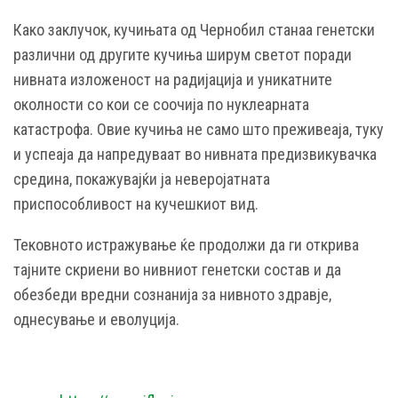
Како заклучок, кучињата од Чернобил станаа генетски
различни од другите кучиња ширум светот поради
нивната изложеност на радијација и уникатните
околности со кои се соочија по нуклеарната
катастрофа. Овие кучиња не само што преживеаја, туку
и успеаја да напредуваат во нивната предизвикувачка
средина, покажувајќи ја неверојатната
приспособливост на кучешкиот вид.
Тековното истражување ќе продолжи да ги открива
тајните скриени во нивниот генетски состав и да
обезбеди вредни сознанија за нивното здравје,
однесување и еволуција.