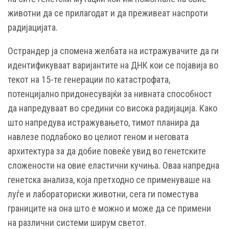
животни да се прилагодат и да преживеат наспроти
радијацијата.
Острандер ја спомена желбата на истражувачите да ги
идентификуваат варијантите на ДНК кои се појавија во
текот на 15-те генерации по катастрофата,
потенцијално придонесувајќи за нивната способност
да напредуваат во средини со висока радијација. Како
што напредува истражувањето, тимот планира да
навлезе подлабоко во целиот геном и неговата
архитектура за да добие повеќе увид во генетските
сложености на овие еластични кучиња. Оваа напредна
генетска анализа, која претходно се применуваше на
луѓе и лабораториски животни, сега ги поместува
границите на она што е можно и може да се примени
на различни системи ширум светот.