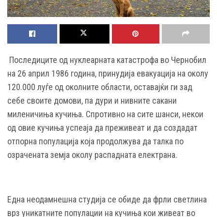
Последиците од нуклеарната катастрофа во Чернобил
на 26 април 1986 година, принудија евакуација на околу
120.000 луѓе од околните области, оставајќи ги зад
себе своите домови, па дури и нивните сакани
миленичиња кучиња. Спротивно на сите шанси, некои
од овие кучиња успеаја да преживеат и да создадат
отпорна популација која продолжува да талка по
озрачената земја околу распадната електрана.
Една неодамнешна студија се обиде да фрли светлина
врз уникатните популации на кучиња кои живеат во