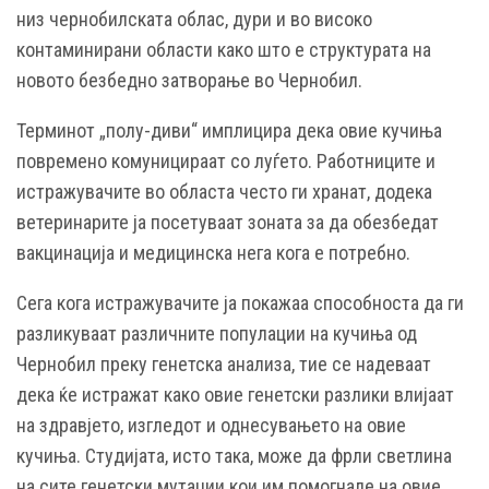
низ чернобилската облас, дури и во високо
контаминирани области како што е структурата на
новото безбедно затворање во Чернобил.
Терминот „полу-диви“ имплицира дека овие кучиња
повремено комуницираат со луѓето. Работниците и
истражувачите во областа често ги хранат, додека
ветеринарите ја посетуваат зоната за да обезбедат
вакцинација и медицинска нега кога е потребно.
Сега кога истражувачите ја покажаа способноста да ги
разликуваат различните популации на кучиња од
Чернобил преку генетска анализа, тие се надеваат
дека ќе истражат како овие генетски разлики влијаат
на здравјето, изгледот и однесувањето на овие
кучиња. Студијата, исто така, може да фрли светлина
на сите генетски мутации кои им помогнале на овие