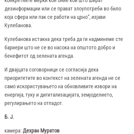
конкретните мерки кон оние кои што шират
дезинформации или се прават злоупотреби во било
која сфера или пак се работи на црно“, изјави
Кулебанова.
Кулебанова истакна дека треба да ги надминеме сте
бариери што не се во насока на општото добро и
бенефитот од зелената агенда.
И двајцата соговорници се согласија дека
приоритетите во контекст на зелената агенда не се
само искористувањето на обновливите извори на
енергија, туку и дигитализацијата, земјоделието,
регулирањето на отпадот.
Б. Ј.
камера:
Дехран Муратов