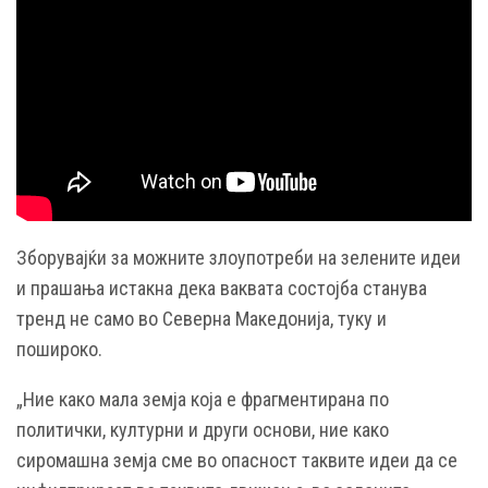
Зборувајќи за можните злоупотреби на зелените идеи
и прашања истакна дека ваквата состојба станува
тренд не само во Северна Македонија, туку и
пошироко.
„Ние како мала земја која е фрагментирана по
политички, културни и други основи, ние како
сиромашна земја сме во опасност таквите идеи да се