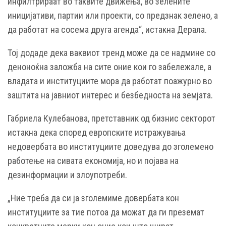
инфилтрираат во таквите движења, во зелените
иницијативи, партии или проекти, со предзнак зелено, а
да работат на сосема друга агенда“, истакна Дерала.
Тој додаде дека ваквиот тренд може да се надмине со
деноноќна заложба на сите оние кои го забележале, а
владата и институциите мора да работат поажурно во
заштита на јавниот интерес и безбедноста на земјата.
Габриела Кулебанова, претставник од бизнис секторот
истакна дека според европските истражувања
недовербата во институциите доведува до зголемено
работење на сивата економија, но и појава на
дезинформации и злоупотреби.
„Ние треба да си ја зголемиме довербата кон
институциите за тие потоа да можат да ги преземат