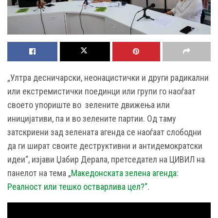
„Ултра десничарски, неонацистички и други радикални
или екстремистички поединци или групи го наоѓаат
своето упориште во зелените движења или
иницијативи, па и во зелените партии. Од таму
затскриени зад зелената агенда се наоѓаат слободни
да ги шират своите деструктивни и антидемократски
идеи“, изјави Џабир Дерала, претседател на ЦИВИЛ на
панелот на тема „
Македонската зелена агенда:
Реалност или тешко остварлива цел?“
.