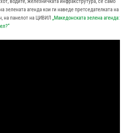
хот, водите, железничката инфракструтура, се само
на зелената агенда кои ги наведе претседателката на
н, на панелот на ЦИВИЛ
„Македонската зелена агенда:
ел?“