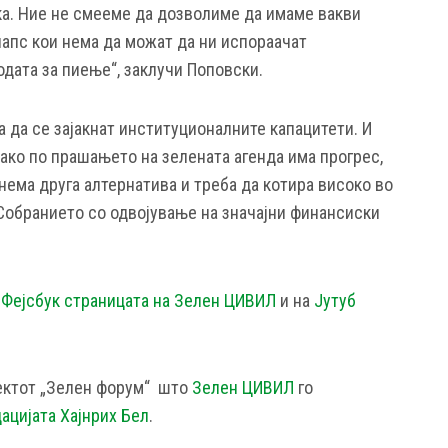
а. Ние не смееме да дозволиме да имаме вакви
лапс кои нема да можат да ни испораачат
одата за пиење“, заклучи Поповски.
 да се зајакнат институционалните капацитети. И
ако по прашањето на зелената агенда има прогрес,
 нема друга алтернатива и треба да котира високо во
 Собранието со одвојување на значајни финансиски
а
Фејсбук страницата на Зелен ЦИВИЛ
и на
Јутуб
оектот „Зелен форум“ што
Зелен ЦИВИЛ
го
ацијата Хајнрих Бел
.