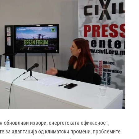
н обновливи извори, енергетската ефикасност,
те за адаптација од климатски промени, проблемите