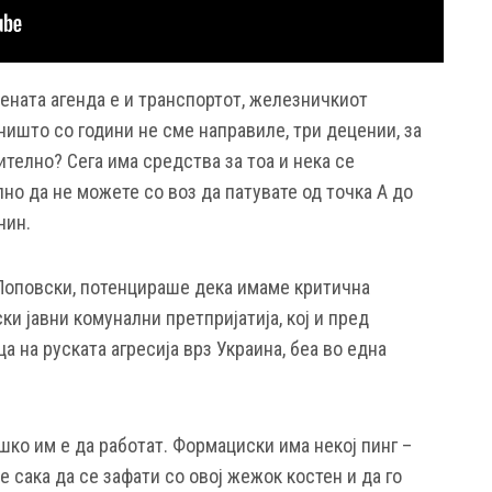
лената агенда е и транспортот, железничкиот
 ништо со години не сме направиле, три децении, за
ително? Сега има средства за тоа и нека се
но да не можете со воз да патувате од точка А до
нин.
 Поповски, потенцираше дека имаме критична
ки јавни комунални претпријатија, кој и пред
а на руската агресија врз Украина, беа во една
шко им е да работат. Формациски има некој пинг –
е сака да се зафати со овој жежок костен и да го