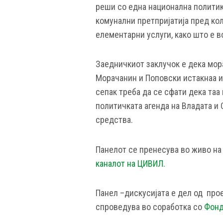
реши со една национална политик
комунални претпријатија пред ко
елементарни услуги, како што е в
Заедничкиот заклучок е дека мора
Морачанин и Поповски истакнаа и
сепак треба да се сфати дека таа
политичката агенда на Владата и
средства.
Панелот се пренесува во живо н
каналот на ЦИВИЛ.
Панел –дискусијата е дел од пр
спроведува во соработка со
Фонд