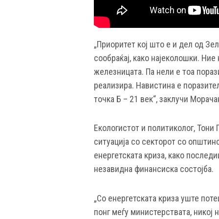
„Приоритет кој што е и дел од Зе
сообраќај, како најеколошки. Ние
железницата. Па нели е тоа пораз
реализира. Навистина е поразител
точка Б – 21 век“, заклучи Морача
Екологистот и политиколог, Тони
ситуација со секторот со општинс
енергетската криза, како последиц
незавидна финансиска состојба.
„Со енергетската криза уште поте
понг меѓу министерствата, никој н