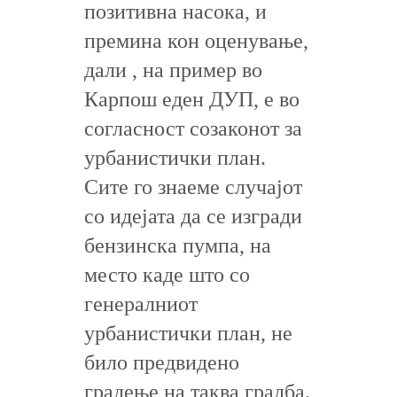
позитивна насока, и
премина кон оценување,
дали , на пример во
Карпош еден ДУП, е во
согласност созаконот за
урбанистички план.
Сите го знаеме случајот
со идејата да се изгради
бензинска пумпа, на
место каде што со
генералниот
урбанистички план, не
било предвидено
градење на таква градба.