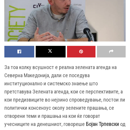
За тоа колку всушност е реална зелената агенда на
Северна Македонија, дали се поседува
институционално и системско знаење што
претставува Зелената агенда, кои се перспективите, а
кои предизвиците во нејзино спроведување, постои ли
политички консензус околу зелените прашања, се
отворени теми и прашања на кои ќе говорат
учесниците на денешниот, говореше
Бојан Трпевски
од