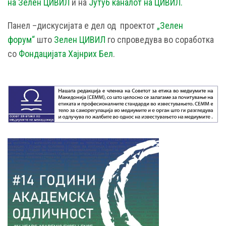
на Зелен ЦИВИЛ
и на
Јутуб каналот на ЦИВИЛ.
Панел –дискусијата е дел од проектот
„Зелен
форум“
што
Зелен ЦИВИЛ
го спроведува во соработка
со
Фондацијата Хајнрих Бел
.