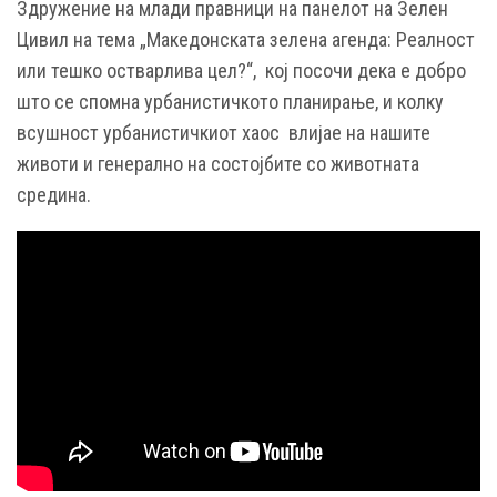
Здружение на млади правници на панелот на Зелен
Цивил на тема „Македонската зелена агенда: Реалност
или тешко остварлива цел?“, кој посочи дека е добро
што се спомна урбанистичкото планирање, и колку
всушност урбанистичкиот хаос влијае на нашите
животи и генерално на состојбите со животната
средина.