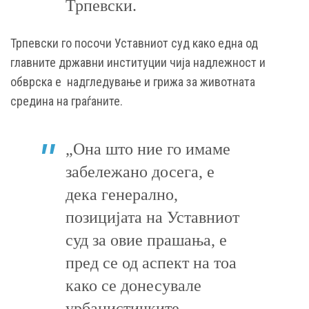
Трпевски.
Трпевски го посочи Уставниот суд како една од
главните државни институции чија надлежност и
обврска е надгледување и грижа за животната
средина на граѓаните.
„Она што ние го имаме
забележано досега, е
дека генерално,
позицијата на Уставниот
суд за овие прашања, е
пред се од аспект на тоа
како се донесувале
урбанистичките