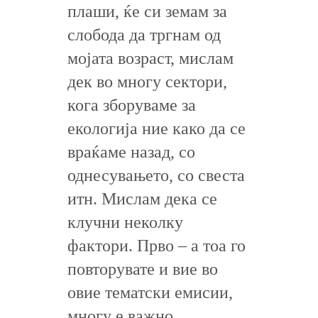
плаши, ќе си земам за
слобода да тргнам од
мојата возраст, мислам
дек во многу сектори,
кога зборуваме за
екологија ние како да се
враќаме назад, со
однесувањето, со свеста
итн. Мислам дека се
клучни неколку
фактори. Прво – а тоа го
повторувате и вие во
овие тематски емисии,
многу е важно