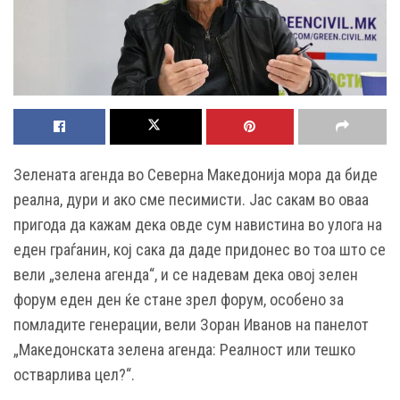
Зелената агенда во Северна Македонија мора да биде
реална, дури и ако сме песимисти. Јас сакам во оваа
пригода да кажам дека овде сум навистина во улога на
еден граѓанин, кој сака да даде придонес во тоа што се
вели „зелена агенда“, и се надевам дека овој зелен
форум еден ден ќе стане зрел форум, особено за
помладите генерации, вели Зоран Иванов на панелот
„Македонската зелена агенда: Реалност или тешко
остварлива цел?“.