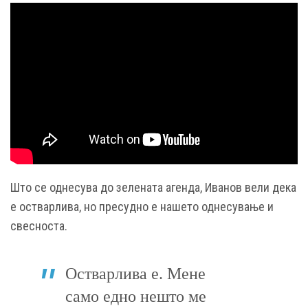
Што се однесува до зелената агенда, Иванов вели дека
е остварлива, но пресудно е нашето однесување и
свесноста.
Остварлива е. Мене
само едно нешто ме