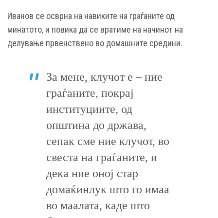
Иванов се осврна на навиките на граѓаните од
минатото, и повика да се вратиме на начинот на
делување првенствено во домашните средини.
За мене, клучот е – ние
граѓаните, покрај
институциите, од
општина до држава,
сепак сме ние клучот, во
свеста на граѓаните, и
дека ние оној стар
домаќинлук што го имаа
во маалата, каде што