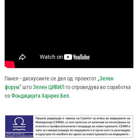
Панел –дискусиите се дел од проектот
„Зелен
форум“
што
Зелен ЦИВИЛ
го спроведува во соработка
со
Фондацијата Хајнрих Бел
.