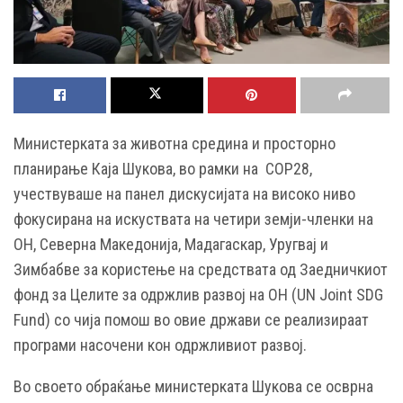
Министерката за животна средина и просторно
планирање Каја Шукова, во рамки на COP28,
учествуваше на панел дискусијата на високо ниво
фокусирана на искуствата на четири земји-членки на
ОН, Северна Македонија, Мадагаскар, Уругвај и
Зимбабве за користење на средствата од Заедничкиот
фонд за Целите за одржлив развој на ОН (UN Joint SDG
Fund) со чија помош во овие држави се реализираат
програми насочени кон одржливиот развој.
Во своето обраќање министерката Шукова се осврна