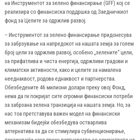
на Инструментот за зелено финансирање (GFF) кој се
реализира со финансиска поддршка од Заедничкиот
фонд за Целите за одржлив развој.
– Инструментот за зелено финансирање придонесува
за забрзување на напредокот на нашата земја за голем
број цели за одржлив развој, особено „зелените“ цели,
за прифатлива и чиста енергија, одржливи градови и
климатски активности, како и целите за намалена
нееднаквост, родова еднаквост и партнерства.
Обезбедените 46 милиони долари преку овој Фонд,
нема да ги покријат сите огромни финансиски потреби
за забрзана зелена транзиција на нашата земја. Но, за
нас тоа претставува важен модел на финансиски
механизам бидејќи обезбедува остварлива
алтернатива за да се стимулира субвенционирање,
покажувајќи како преку партнерство со семејството на