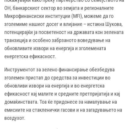
ОН, банкарскиот сектор во земјата и регионалните
Микрофинансиски институции (MFI), можеме да го
зголемиме нашиот досег и влијание – истакна Шукова,
потенцирајќи ја посветеност на државата кон зелената
транзиција и особено забрзаното воведување на
обновливите извори на енергија и зголемената
енергетска ефикасност.
Инструментот за зелено финансирање обезбедува
зголемен пристап до средства за инвестиции во
обновливи извори на енергија и во енергетска
ефикасност кај малите и средните претпријатија и кај
домаќинствата. Тоа ќе придонесе за намалување на
емисиите на стакленички гасови и на загадувањето на
воздухот.