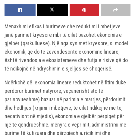
Menaxhimi efikas i burimeve dhe reduktimi i mbetjeve
janë parimet kryesore mbi të cilat bazohet ekonomia e
gjelbër (qarkulluese). Një nga synimet kryesore, si model
ekonomik, që do të zëvendësonte ekonominë lineare,
është rivendosja e ekosistemeve dhe futja e risive që do
të ndikojnë në ndryshimin e sjelljes së shoqërisë.
Ndërkohë që ekonomia lineare reduktohet në fitim duke
përdorur burimet natyrore, veçanërisht ato të
parinovueshme) bazuar në parimin e marrjes, përdorimit
dhe hedhjes (krijimi i mbetjeve, të cilat ndikojnë më tej
negativisht në mjedis), ekonomia e gjelbër përpiqet për
një të qëndrueshme. mënyra e veprimit, administrimi me
burime të kufizuara dhe përzgjedhja, riciklimi dhe