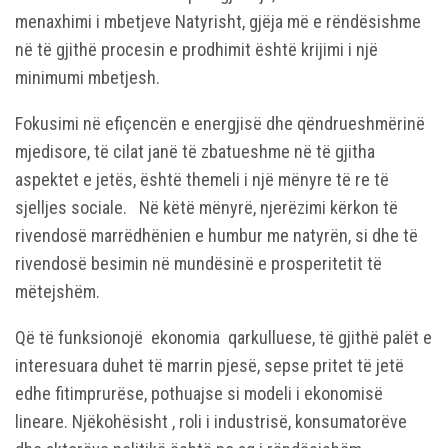
menaxhimi i mbetjeve Natyrisht, gjëja më e rëndësishme
në të gjithë procesin e prodhimit është krijimi i një
minimumi mbetjesh.
Fokusimi në efiçencën e energjisë dhe qëndrueshmërinë
mjedisore, të cilat janë të zbatueshme në të gjitha
aspektet e jetës, është themeli i një mënyre të re të
sjelljes sociale. Në këtë mënyrë, njerëzimi kërkon të
rivendosë marrëdhënien e humbur me natyrën, si dhe të
rivendosë besimin në mundësinë e prosperitetit të
mëtejshëm.
Që të funksionojë ekonomia qarkulluese, të gjithë palët e
interesuara duhet të marrin pjesë, sepse pritet të jetë
edhe fitimprurëse, pothuajse si modeli i ekonomisë
lineare. Njëkohësisht , roli i industrisë, konsumatorëve