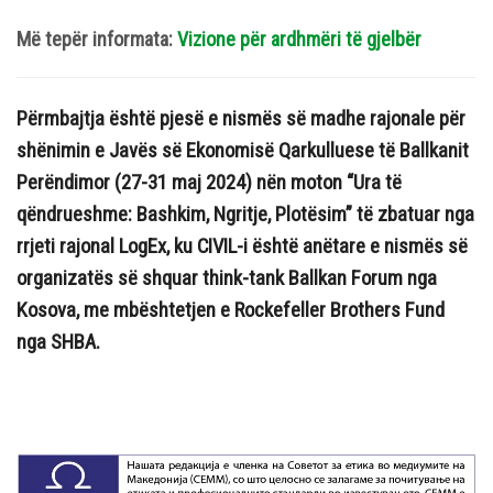
Më tepër informata:
Vizione për ardhmëri të gjelbër
Përmbajtja është pjesë e nismës së madhe rajonale për
shën
imin e Javë
s së Ekonomisë
Qarkulluese të Ballkanit
Perëndimor (27-31 maj 2024) nën moton “Ura
të
qëndrueshme: Bashkim, Ngritje, Plotësim” të zbatuar nga
rrjeti rajonal LogEx, ku CIVIL
-i është anëtar
e e
nismës së
organizatës
së shquar think-tank Ba
llkan Forum nga
Kosova, me mbështetjen e Rockefeller Brothers Fund
nga SHBA.