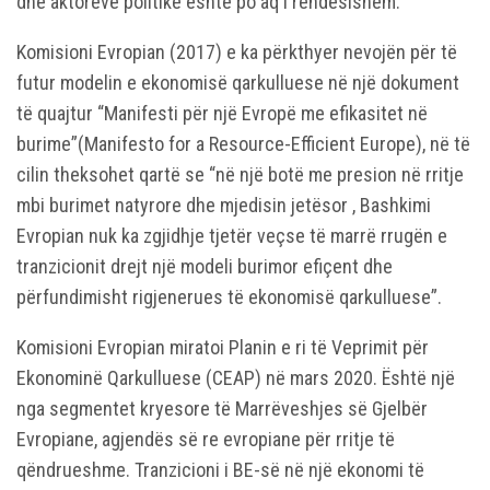
dhe aktorëve politikë është po aq i rëndësishëm.
Komisioni Evropian (2017) e ka përkthyer nevojën për të
futur modelin e ekonomisë qarkulluese në një dokument
të quajtur “Manifesti për një Evropë me efikasitet në
burime”(Manifesto for a Resource-Efficient Europe), në të
cilin theksohet qartë se “në një botë me presion në rritje
mbi burimet natyrore dhe mjedisin jetësor , Bashkimi
Evropian nuk ka zgjidhje tjetër veçse të marrë rrugën e
tranzicionit drejt një modeli burimor efiçent dhe
përfundimisht rigjenerues të ekonomisë qarkulluese”.
Komisioni Evropian miratoi Planin e ri të Veprimit për
Ekonominë Qarkulluese (CEAP) në mars 2020. Është një
nga segmentet kryesore të Marrëveshjes së Gjelbër
Evropiane, agjendës së re evropiane për rritje të
qëndrueshme. Tranzicioni i BE-së në një ekonomi të