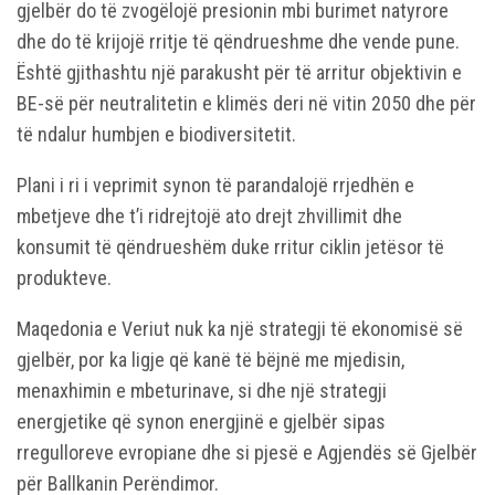
gjelbër do të zvogëlojë presionin mbi burimet natyrore
dhe do të krijojë rritje të qëndrueshme dhe vende pune.
Është gjithashtu një parakusht për të arritur objektivin e
BE-së për neutralitetin e klimës deri në vitin 2050 dhe për
të ndalur humbjen e biodiversitetit.
Plani i ri i veprimit synon të parandalojë rrjedhën e
mbetjeve dhe t’i ridrejtojë ato drejt zhvillimit dhe
konsumit të qëndrueshëm duke rritur ciklin jetësor të
produkteve.
Maqedonia e Veriut nuk ka një strategji të ekonomisë së
gjelbër, por ka ligje që kanë të bëjnë me mjedisin,
menaxhimin e mbeturinave, si dhe një strategji
energjetike që synon energjinë e gjelbër sipas
rregulloreve evropiane dhe si pjesë e Agjendës së Gjelbër
për Ballkanin Perëndimor.