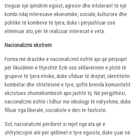
treguar një qëndrim egoist, agresiv dhe intolerant të një
kombi ndaj interesave ekonomike, sociale, kulturore dhe
politike të kombeve të tjera, duke i përjashtuar ose
eliminuar ato, për të realizuar interesat e veta.
Nacionalizmi ekstrem
Forma më drastike e nacionalizmit është ajo që përpiqet
për likuidimin e thjeshtë fizik ose skllavërimin e plotë të
grupeve të tjera etnike, duke sfiduar të drejtat, identitetin
kombëtar dhe shtetësinë e tyre, qoftë brenda komunitetit
ekzistues shumëkombësh apo jashtë tij. Në përgjithësi,
nacionalizmi është i lidhur me ideologji të ndryshme, duke
filluar nga liberale, socialiste e deri te fashiste.
Sot, nacionalizmi përdoret si mjet nga ata që e
shfrytëzojnë atë për qëllimet e tyre egoiste, duke çuar në