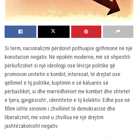
Si term, nacionalizmi përdoret pothuajse gjithmonë në një
konotacion negativ. Në epokën moderne, më së shpeshti
përkufizohet si një ideologji ose lëvizje politike që
promovon unitetin e kombit, interesat, të drejtat ose
qëllimet e tij politike, kuptimin e së kaluarës së
përbashkët, si dhe marrëdhëniet me kombet dhe shtetet
e tjera, gjegjësisht , identitetin e tij kolektiv. Edhe pse në
fillim ishte sinonim i zhvillimit të demokracisë dhe
liberalizmit, më vonë u zhvillua në një drejtim
jashtëzakonisht negativ.