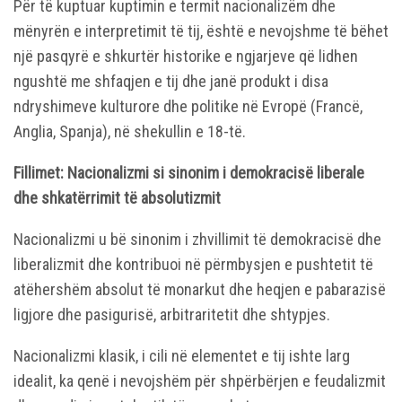
Për të kuptuar kuptimin e termit nacionalizëm dhe
mënyrën e interpretimit të tij, është e nevojshme të bëhet
një pasqyrë e shkurtër historike e ngjarjeve që lidhen
ngushtë me shfaqjen e tij dhe janë produkt i disa
ndryshimeve kulturore dhe politike në Evropë (Francë,
Anglia, Spanja), në shekullin e 18-të.
F
illimet:
Nacionalizmi si sinonim i demokracisë liberale
dhe shkatërrimit të absolutizmit
Nacionalizmi u bë sinonim i zhvillimit të demokracisë dhe
liberalizmit dhe kontribuoi në përmbysjen e pushtetit të
atëhershëm absolut të monarkut dhe heqjen e pabarazisë
ligjore dhe pasigurisë, arbitraritetit dhe shtypjes.
Nacionalizmi klasik, i cili në elementet e tij ishte larg
idealit, ka qenë i nevojshëm për shpërbërjen e feudalizmit