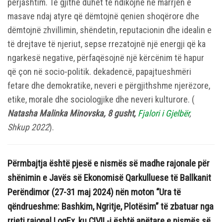
përjashtim. Të gjithë duhet të ndikojnë në marrjen e
masave ndaj atyre që dëmtojnë qenien shoqërore dhe
dëmtojnë zhvillimin, shëndetin, reputacionin dhe idealin e
të drejtave të njeriut, sepse rrezatojnë një energji që ka
ngarkesë negative, përfaqësojnë një kërcënim të hapur
që çon në socio-politik. dekadencë, papajtueshmëri
fetare dhe demokratike, neveri e përgjithshme njerëzore,
etike, morale dhe sociologjike dhe neveri kulturore. (
Natasha Malinka Minovska, 8 gusht,
Fjalori i Gjelbër
,
Shkup 2022
).
Përmbajtja është pjesë e nismës së madhe rajonale për
shën
imin e Javë
s së Ekonomisë
Qarkulluese të Ballkanit
Perëndimor (27-31 maj 2024) nën moton “Ura
të
qëndrueshme: Bashkim, Ngritje, Plotësim” të zbatuar nga
rrjeti rajonal LogEx, ku CIVIL
-i është anëtar
e e
nismës së