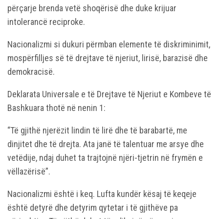
përçarje brenda vetë shoqërisë dhe duke krijuar
intolerancë reciproke.
Nacionalizmi si dukuri përmban elemente të diskriminimit,
mospërfilljes së të drejtave të njeriut, lirisë, barazisë dhe
demokracisë.
Deklarata Universale e të Drejtave të Njeriut e Kombeve të
Bashkuara thotë në nenin 1:
“Të gjithë njerëzit lindin të lirë dhe të barabartë, me
dinjitet dhe të drejta. Ata janë të talentuar me arsye dhe
vetëdije, ndaj duhet ta trajtojnë njëri-tjetrin në frymën e
vëllazërisë”.
Nacionalizmi është i keq. Lufta kundër kësaj të keqeje
është detyrë dhe detyrim qytetar i të gjithëve pa