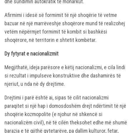
dhe sundimin autokratik të monarkut.
Afirmimi i idesë së formimit të një shoqërie të vetme
bazuar në një marrëveshje shoqërore mund të realizohej
vetëm nëpërmjet formimit të kombit si bashkësi
shoqërore, në territorin e shtetit kombëtar.
Dy fytyrat e nacionalizmit
Megjithatë, ideja parësore e këtij nacionalizmi, e cila lindi
si rezultat i impulseve konstruktive dhe dashamirës të
njeriut, u nda në dy drejtime.
Drejtimi i parë është ai, sipas të cilit nacionalizmi
paraqitet si një hap i domosdoshëm drejt ndërtimit të një
shoqërie kozmopolite (e njohur në shkencë si
nacionalizëm civil), në të cilën theksohet edhe më shumë
barazia e të gjithë qytetarëve, pa dallim kulturor, fetar,