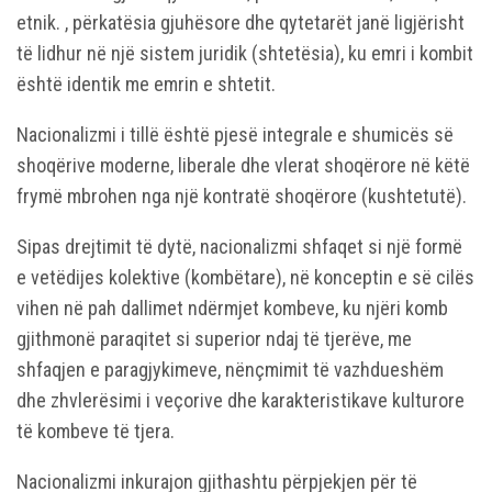
etnik. , përkatësia gjuhësore dhe qytetarët janë ligjërisht
të lidhur në një sistem juridik (shtetësia), ku emri i kombit
është identik me emrin e shtetit.
Nacionalizmi i tillë është pjesë integrale e shumicës së
shoqërive moderne, liberale dhe vlerat shoqërore në këtë
frymë mbrohen nga një kontratë shoqërore (kushtetutë).
Sipas drejtimit të dytë, nacionalizmi shfaqet si një formë
e vetëdijes kolektive (kombëtare), në konceptin e së cilës
vihen në pah dallimet ndërmjet kombeve, ku njëri komb
gjithmonë paraqitet si superior ndaj të tjerëve, me
shfaqjen e paragjykimeve, nënçmimit të vazhdueshëm
dhe zhvlerësimi i veçorive dhe karakteristikave kulturore
të kombeve të tjera.
Nacionalizmi inkurajon gjithashtu përpjekjen për të