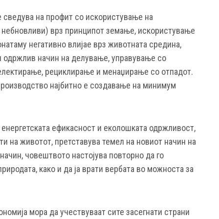
е сведува на профит со искористување на
и небновливи) врз принципот земање, искористување
онатаму негативно влијае врз животната средина,
н одржлив начин на делување, управување со
електирање, рециклирање и менаџирање со отпадот.
 производство најбитно е создавање на минимум
 енергетската ефикасност и еколошката одржливост,
ти на животот, претставува темел на новиот начин на
начин, човештвото настојува повторно да го
риродата, како и да ја врати вербата во можноста за
ономија мора да учествуваат сите засегнати страни