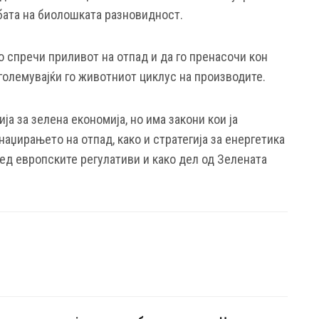
убата на биолошката разновидност.
о спречи приливот на отпад и да го пренасочи кон
големувајќи го животниот циклус на производите.
ја за зелена економија, но има закони кои ја
аџирањето на отпад, како и стратегија за енергетика
ед европските регулативи и како дел од Зелената