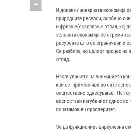
И додека линеарната економија с
природните ресурси, особено он
и фрлање(создавање отпад, кој п
зелената економија се стреми ко
ресурсите што се ограничени и с
Се разбира, во целиот процес на
отпад.
Насочувањето на вниманието кон
кои се применливи во сите аспек
општествено однесување. На тој 
воспостави изгубениот однос со п
понатамошен просперитет.
За да функционира циркуларна ек