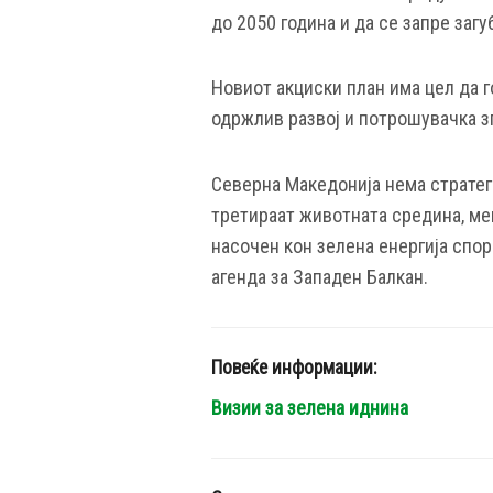
до 2050 година и да се запре заг
Новиот акциски план има цел да г
одржлив развој и потрошувачка з
Северна Македонија нема стратеги
третираат животната средина, мен
насочен кон зелена енергија спор
агенда за Западен Балкан.
Повеќе информации:
Визии за зелена иднина