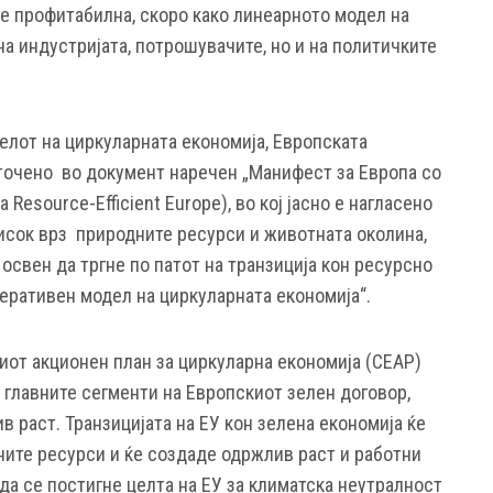
де профитабилна, скоро како линеарното модел на
на индустријата, потрошувачите, но и на политичките
лот на циркуларната економија, Европската
еточено во документ наречен „Манифест за Европа со
 Resource-Efficient Europe), во кој јасно е нагласено
тисок врз природните ресурси и животната околина,
 освен да тргне по патот на транзиција кон ресурсно
неративен модел на циркуларната економија“.
иот акционен план за циркуларна економија (CEAP)
од главните сегменти на Европскиот зелен договор,
в раст. Транзицијата на ЕУ кон зелена економија ќе
ните ресурси и ќе создаде одржлив раст и работни
 да се постигне целта на ЕУ за климатска неутралност