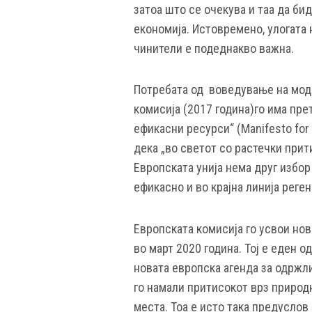
затоа што се очекува и таа да би
економија. Истовремено, улогата 
чинители е подеднакво важна.
Потребата од воведување на моде
комисија (2017 година)го има пр
ефикасни ресурси“ (Manifesto for a
дека „во светот со растечки при
Европската унија нема друг избор
ефикасно и во крајна линија реге
Европската комисија го усвои нов
во март 2020 година. Тој е еден 
новата европска агенда за одржли
го намали притисокот врз природ
места. Тоа е исто така предуслов