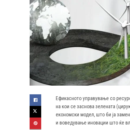
Ефикасното управување со ресурс
на кои се заснова зелената (цирук
економски модел, што би ја заме
и воведување иновации што ќе вл