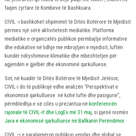
faqen zyrtare të Kombeve të Bashkuara.
CIVIL -i bashkohet shpënimit të Ditës Botërore të Mjedisit
përmes një sërë aktivitetesh mediatike. Platforma
mediatike e organizatës publikon përmbajtje informative
dhe edukative në lidhje me mbrojtjen e mjedisit, luftën
kundër ndryshimeve klimatike dhe mbështetjen për
agjendën e gjelbër dhe ekonominë qarkulluese.
Sot, në kuadër të Ditës Botërore të Mjedisit Jetësor,
CIVIL-i do të publikojë edhe analizën “Perspektivat e
ekonomisë qarkulluese në kohë lufte dhe pasigurie”,
përmbledhja e së cilës u prezantua në
konferencën
rajonale të CIVIL-it dhe LogEx më 31 maj
, si pjesë nismës
Java e ekonomisë qarkulluese në Ballkanin Perëndimor
.
CIVIL –i e paralajmëron publikun vendas dhe global se