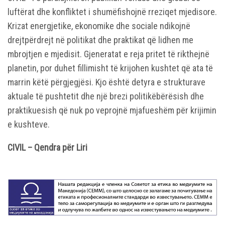
luftërat dhe konfliktet i shumëfishojnë rreziqet mjedisore.
Krizat energjetike, ekonomike dhe sociale ndikojnë
drejtpërdrejt në politikat dhe praktikat që lidhen me
mbrojtjen e mjedisit. Gjeneratat e reja pritet të rikthejnë
planetin, por duhet fillimisht të krijohen kushtet që ata të
marrin këtë përgjegjësi. Kjo është detyra e strukturave
aktuale të pushtetit dhe një brezi politikëbërësish dhe
praktikuesish që nuk po veprojnë mjafueshëm për krijimin
e kushteve.
CIVIL – Qendra për Liri