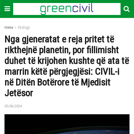
Home
Ekologji
Nga gjeneratat e reja pritet të
rikthejnë planetin, por fillimisht
duhet të krijohen kushte që ata të
marrin këtë përgjegjësi: CIVIL-i
në Ditën Botërore të Mjedisit
Jetësor
05/06/2024