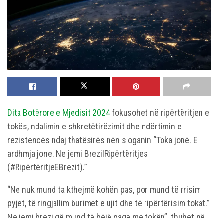
Dita Botërore e Mjedisit 2024
fokusohet në ripërtëritjen e
tokës, ndalimin e shkretëtirëzimit dhe ndërtimin e
rezistencës ndaj thatësirës nën sloganin “Toka jonë. E
ardhmja jone. Ne jemi BreziIRipërtëritjes
(#RipërtëritjeEBrezit).”
“Ne nuk mund ta kthejmë kohën pas, por mund të rrisim
pyjet, të ringjallim burimet e ujit dhe të ripërtërisim tokat.”
Ne jemi brezi që mund të bëjë paqe me tokën”, thuhet në