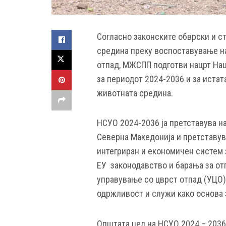
Согласно законските обврски и с
средина преку воспоставување н
отпад, МЖСПП подготви нацрт Нац
за периодот 2024-2036 и за истат
животната средина.
НСУO 2024-2036 ја претставува н
Северна Македонија и претставув
интегриран и економичен систем 
ЕУ законодавство и барања за от
управување со цврст отпад (УЦО)
одржливост и служи како основа з
Општата цел на НСУО 2024 – 2036