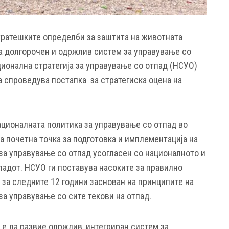
тратешките определби за заштита на животната
а долгорочен и одржлив систем за управување со
ионална стратегија за управување со отпад (НСУО)
а спроведува постапка за стратегиска оцена на
ационалната политика за управување со отпад во
а почетна точка за подготовка и имплементација на
за управување со отпад усогласен со националното и
падот. НСУO ги поставува насоките за правилно
 за следните 12 години заснован на принципите на
а управување со сите текови на отпад.
 е да развие одржлив, интегриран систем за