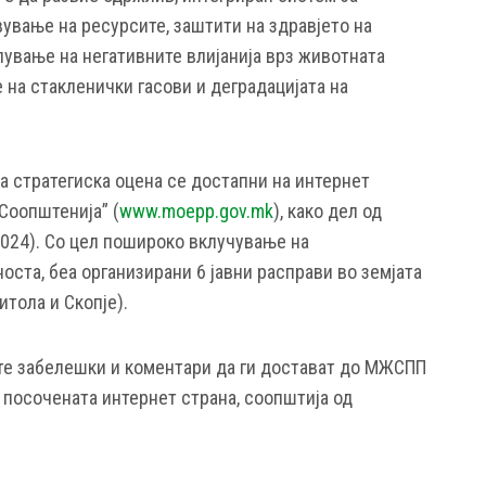
ување на ресурсите, заштити на здравјето на
лување на негативните влијанија врз животната
 на стакленички гасови и деградацијата на
за стратегиска оцена се достапни на интернет
Соопштенија
” (
www.moepp.gov.mk
), како дел од
.2024). Со цел пошироко вклучување на
носта, беа организирани 6 јавни расправи во земјата
итола и Скопје).
те забелешки и коментари да ги достават до МЖСПП
 посочената интернет страна, соопштија од