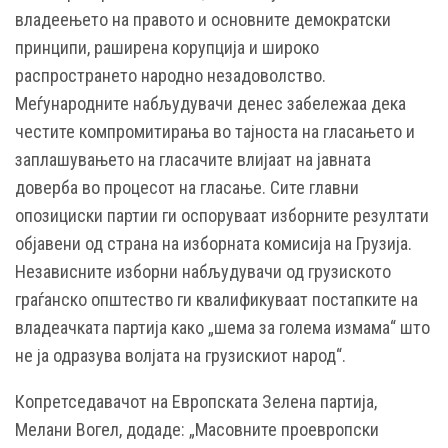
владеењето на правото и основните демократски
принципи, раширена корупција и широко
распространето народно незадоволство.
Меѓународните набљудувачи денес забележаа дека
честите компромитирања во тајноста на гласањето и
заплашувањето на гласачите влијаат на јавната
доверба во процесот на гласање. Сите главни
опозициски партии ги оспоруваат изборните резултати
објавени од страна на изборната комисија на Грузија.
Независните изборни набљудувачи од грузиското
граѓанско општество ги квалификуваат постапките на
владеачката партија како „шема за голема измама“ што
не ја одразува волјата на грузискиот народ“.
Копретседавачот на Европската Зелена партија,
Мелани Вогел, додаде: „Масовните проевропски