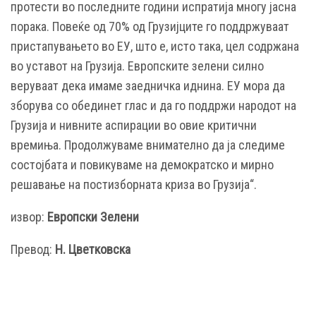
протести во последните години испратија многу јасна
порака. Повеќе од 70% од Грузијците го поддржуваат
пристапувањето во ЕУ, што е, исто така, цел содржана
во уставот на Грузија. Европските зелени силно
веруваат дека имаме заедничка иднина. ЕУ мора да
зборува со обединет глас и да го поддржи народот на
Грузија и нивните аспирации во овие критични
времиња. Продолжуваме внимателно да ја следиме
состојбата и повикуваме на демократско и мирно
решавање на постизборната криза во Грузија“.
извор:
Европски Зелени
Превод:
Н. Цветковска