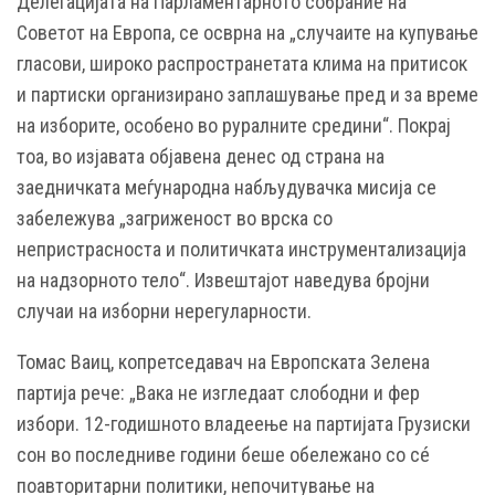
Делегацијата на Парламентарното собрание на
Советот на Европа, се осврна на „случаите на купување
гласови, широко распространетата клима на притисок
и партиски организирано заплашување пред и за време
на изборите, особено во руралните средини“. Покрај
тоа, во изјавата објавена денес од страна на
заедничката меѓународна набљудувачка мисија се
забележува „загриженост во врска со
непристрасноста и политичката инструментализација
на надзорното тело“. Извештајот наведува бројни
случаи на изборни нерегуларности.
Томас Ваиц, копретседавач на Европската Зелена
партија рече: „Вака не изгледаат слободни и фер
избори. 12-годишното владеење на партијата Грузиски
сон во последниве години беше обележано со сé
поавторитарни политики, непочитување на