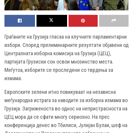
Граѓаните на Грузија гласаа на клучните парламентарни
избори. Според прелиминарните резултати објавени од
Централната изборна комисија на Грузија (ЦЕЦ),
партијата Грузиски сон освои мнозинство места.
Меѓутоа, изборите се проследени со тврдења за
измама.
Европските зелени итно повикуваат на независна
меѓународна истрага за наводите за изборна измама во
Грузија. Загриженоста во однос на непристрасноста на
ЦЕЦ мора да се сфати многу сериозно. На прес
конференција денес во Тбилиси, Јулијан Булаи, шеф на