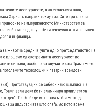
олитичките несигурности, а на економски план,
ала Харис го направи токму тоа. Сите три главни
и приносите на американското Министерство за
 на изборите, одразувајќи ги очекувањата и за силен
долг и инфлација.
та за животна средина, уште едно претседателство на
оа е влошено од екстремната несигурност во
ните сигнали, особено во случаите кога Трамп може
на поголемите технолошки и пазарни трендови.
 (ЕВ). Претставувајќи се себеси како шампион на
, Трамп вели дека ќе ги елиминира правилата за
иот ден“. Тоа ќе биде во негова моќ и може да
шка за индустријата што опаѓа. Во исто време,