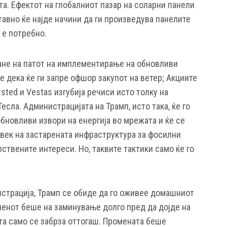
та. Ефектот на глобалниот пазар на соларни панели
авно ќе најде начини да ги произведува панелите
 е потребно.
тане на патот на имплементирање на обновливи
че дека ќе ги запре офшор закупот на ветер; Акциите
sted и Vestas изгубија речиси исто толку на
есла. Администрацијата на Трамп, исто така, ќе го
бновливи извори на енергија во мрежата и ќе се
век на застарената инфраструктура за фосилни
пствените интереси. Но, таквите тактики само ќе го
истрација, Трамп се обиде да го оживее домашниот
агленот беше на заминување долго пред да дојде на
ата само се забрза оттогаш. Промената беше