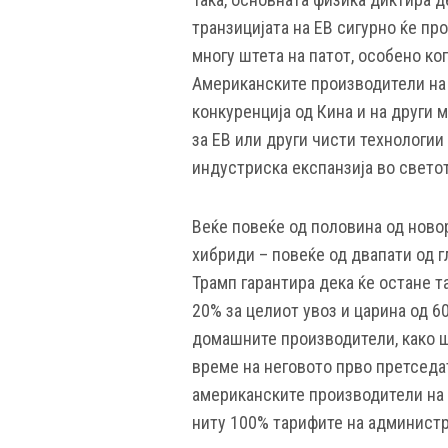
транзицијата на ЕВ сигурно ќе пр
многу штета на патот, особено ко
Американските производители на 
конкуренција од Кина и на други 
за ЕВ или други чисти технологии
индустриска експанзија во светот
Веќе повеќе од половина од ново
хибриди – повеќе од двапати од г
Трамп гарантира дека ќе остане 
20% за целиот увоз и царина од 6
домашните производители, како ш
време на неговото прво претседат
американските производители на 
ниту 100% тарифите на администра