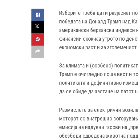
Изборите треба да ги разјаснат п
победата на Доналд Трамп над Кам
американски берзански индекси 
финансии скокнаа утрото по денот
економски раст и за зголемениот 
За климата и (особено) политика
Трамп е очигледно лоша вест и т
политиката и дефинитивно измеша
да се обиде да застане на патот 
Размислете за електрични возила
моторот со внатрешно согорување
емисија на издувни гасови на „прв
обезбеди одредена животна поддр