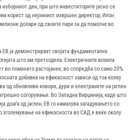
на изборниот ден, при што инвеститорите јасно се
има корист од нејзиниот извршен директор, Илон
милиони долари од своите пари за да помогне во
а ЕВ ја демонстрираат својата фундаментална
огијата што им претходела. Електричните возила
ст во поминато растојание, во споредба со само 20%
лосната добивка на ефикасност зависи од тоа колку
ва од обновливи извори, дури и електраните на јаглен
атрешно согорување. Во Западна Вирџинија, каде што
ја доаѓа од јаглен, ЕВ го намалува загадувањето со
то зголемување на ефикасноста во САД е веќе околу
ка секој обид на Трамп да застане на патот на