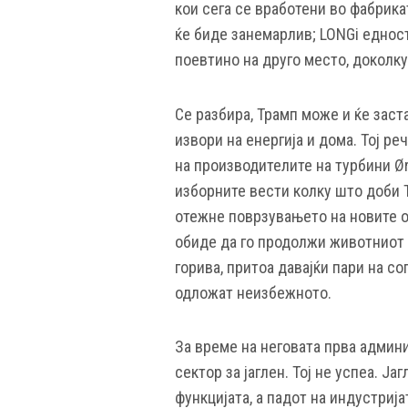
кои сега се вработени во фабрика
ќе биде занемарлив; LONGi едност
поевтино на друго место, доколку
Се разбира, Трамп може и ќе зас
извори на енергија и дома. Тој ре
на производителите на турбини Ør
изборните вести колку што доби Т
отежне поврзувањето на новите о
обиде да го продолжи животниот 
горива, притоа давајќи пари на со
одложат неизбежното.
За време на неговата прва админ
сектор за јаглен. Тој не успеа. Ј
функцијата, а падот на индустриј