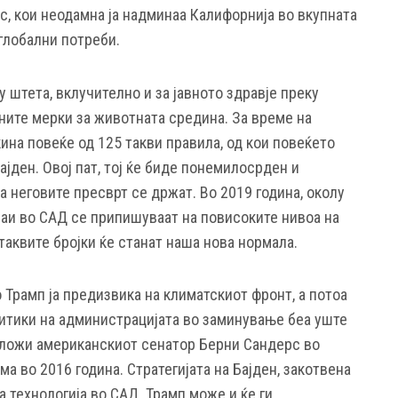
с, кои неодамна ја надминаа Калифорнија во вкупната
глобални потреби.
у штета, вклучително и за јавното здравје преку
ните мерки за животната средина. За време на
кина повеќе од 125 такви правила, од кои повеќето
јден. Овој пат, тој ќе биде понемилосрден и
а неговите пресврт се држат. Во 2019 година, околу
аи во САД се припишуваат на повисоките нивоа на
таквите бројки ќе станат наша нова нормала.
о Трамп ја предизвика на климатскиот фронт, а потоа
итики на администрацијата во заминување беа уште
дложи американскиот сенатор Берни Сандерс во
а во 2016 година. Стратегијата на Бајден, закотвена
на технологија во САД. Трамп може и ќе ги