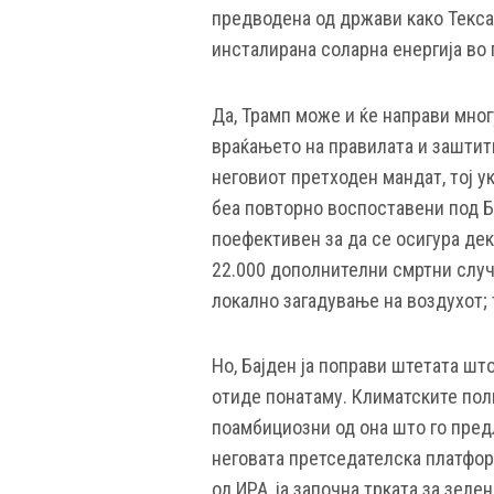
предводена од држави како Текса
инсталирана соларна енергија во 
Да, Трамп може и ќе направи мног
враќањето на правилата и заштит
неговиот претходен мандат, тој у
беа повторно воспоставени под Ба
поефективен за да се осигура дек
22.000 дополнителни смртни случ
локално загадување на воздухот; 
Но, Бајден ја поправи штетата шт
отиде понатаму. Климатските пол
поамбициозни од она што го пре
неговата претседателска платформ
од ИРА, ја започна трката за зеле