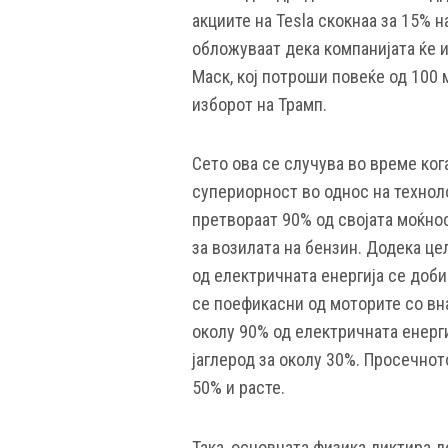
акциите на Tesla скокнаа за 15% 
обложуваат дека компанијата ќе 
Маск, кој потроши повеќе од 100 
изборот на Трамп.
Сето ова се случува во време ког
супериорност во однос на технол
претвораат 90% од својата моќно
за возилата на бензин. Додека це
од електричната енергија се доби
се поефикасни од моторите со вн
околу 90% од електричната енерги
јаглерод за околу 30%. Просечно
50% и расте.
Така, основната физика диктира де