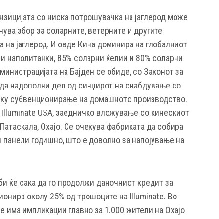
анзицијата со ниска потрошувачка на јаглерод може
нува збор за соларните, ветерните и другите
 на јаглерод. И овде Кина доминира на глобалниот
ни наполитанки, 85% соларни ќелии и 80% соларни
министрацијата на Бајден се обиде, со Законот за
, да надополни дел од синџирот на снабдување со
реку субвенционирање на домашното производство.
 Illuminate USA, заедничко вложување со кинескиот
Патаскала, Охајо. Се очекува фабриката да собира
 панели годишно, што е доволно за напојување на
и ќе сака да го продолжи даночниот кредит за
ионира околу 25% од трошоците на Illuminate. Во
ќе има импликации главно за 1.000 жители на Охајо