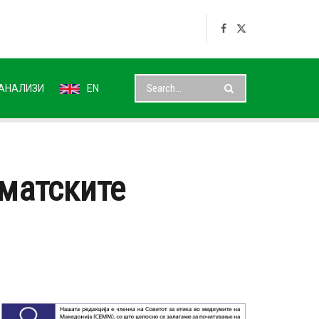
АНАЛИЗИ
EN
иматските