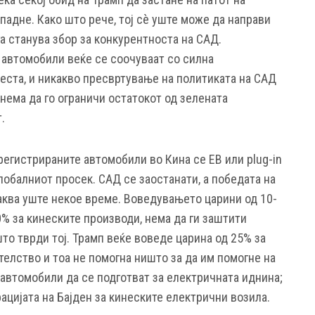
опадне. Како што рече, тој сè уште може да направи
га станува збор за конкурентноста на САД.
автомобили веќе се соочуваат со силна
места, и никакво пресвртување на политиката на САД
 нема да го ограничи остатокот од зелената
.
регистрираните автомобили во Кина се ЕВ или plug-in
лобалниот просек. САД се заостанати, а победата на
таква уште некое време. Воведувањето царини од 10-
0% за кинеските производи, нема да ги заштити
то тврди тој. Трамп веќе воведе царина од 25% за
елство и тоа не помогна ништо за да им помогне на
автомобили да се подготват за електричната иднина;
цијата на Бајден за кинеските електрични возила.