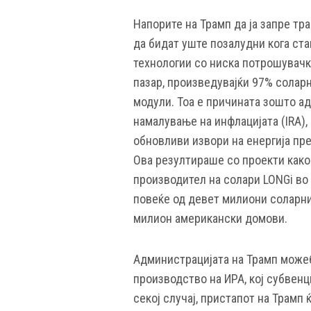
Напорите на Трамп да ја запре тр
да бидат уште позалудни кога ста
технологии со ниска потрошувачка
пазар, произведувајќи 97% солар
модули. Тоа е причината зошто ад
намалување на инфлацијата (IRA)
обновливи извори на енергија п
Ова резултираше со проекти како
производител на солари LONGi во 
повеќе од девет милиони соларни
милион американски домови.
Администрацијата на Трамп можеб
производство на ИРА, кој субвенц
секој случај, пристапот на Трамп 