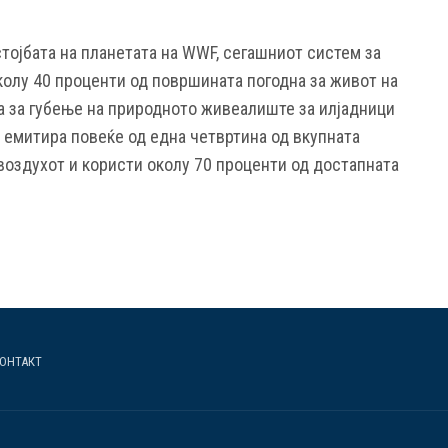
тојбата на планетата на WWF, сегашниот систем за
колу 40 проценти од површината погодна за живот на
на за губење на природното живеалиште за илјадници
 емитира повеќе од една четвртина од вкупната
воздухот и користи околу 70 проценти од достапната
ОНТАКТ