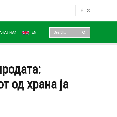
АНАЛИЗИ
EN
иродата:
т од храна ја