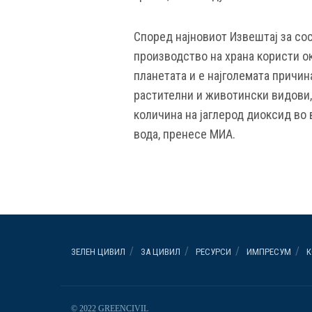
Според најновиот Извештај за сос
производство на храна користи о
планетата и е најголемата причи
растителни и животински видови,
количина на јаглерод диоксид во 
вода, пренесе МИА.
ЗЕЛЕН ЦИВИЛ
ЗА ЦИВИЛ
РЕСУРСИ
ИМПРЕСУМ
К
© 2022 GREENCIVIL