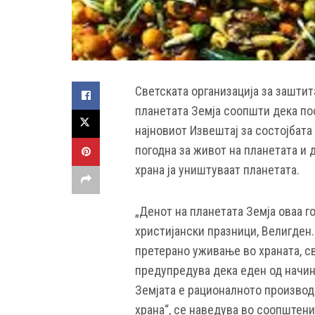
Светската организација за зашти
планетата Земја соопшти дека по
најновиот Извештај за состојбата
погодна за живот на планетата и
храна ја уништуваат планетата.
„Денот на планетата Земја оваа г
христијански празници, Велигден.
претерано уживање во храната, с
предупредува дека еден од начини
Земјата е рационалното производ
храна“, се наведува во соопштени