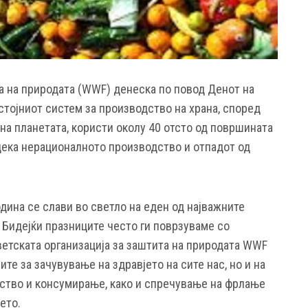
та на природата (WWF) денеска по повод Денот на
стојниот систем за производство на храна, според
 на планетата, користи околу 40 отсто од површината
 дека нерационалното производство и отпадот од
одина се слави во светло на еден од најважните
 Бидејќи празниците често ги поврзуваме со
ветската организација за заштита на природата WWF
те за зачувување на здравјето на сите нас, но и на
ство и консумирање, како и спречување на фрлање
ето.