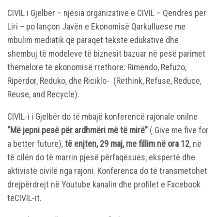
CIVIL i Gjelbër – njësia organizative e CIVIL – Qendrës për
Liri – po lançon Javën e Ekonomisë Qarkulluese me
mbulim mediatik që paraqet tekste edukative dhe
shembuj të modeleve të biznesit bazuar në pesë parimet
themelore të ekonomisë rrethore: Rimendo, Refuzo,
Ripërdor, Reduko, dhe Riciklo- (Rethink, Refuse, Reduce,
Reuse, and Recyclе).
CIVIL-i i Gjelbër do të mbajë konferencë rajonale onilne
“Më jepni pesë për ardhmëri më të mirë”
( Give me five for
a better future),
të enjten, 29 maj, me fillim në ora 12
, në
të cilën do të marrin pjesë përfaqësues, ekspertë dhe
aktivistë civilë nga rajoni. Konferenca do të transmetohet
drejpërdrejt në Youtube kanalin dhe profilet e Facebook
tëCIVIL-it.