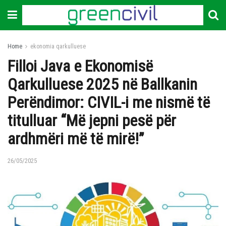
Home
ekonomia qarkulluese
Filloi Java e Ekonomisë
Qarkulluese 2025 në Ballkanin
Perëndimor: CIVIL-i me nismë të
titulluar “Më jepni pesë për
ardhmëri më të mirë!”
26/05/2025