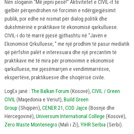
Nën sloganin “Më jepni pesë!” Aktivitetet e CIVIL-it të
gjelbër përqendrohen në forcimin e ndërgjegjësimit
publik, por edhe në nismat për dialog politik dhe
dukshmërinë e praktikave të ekonomisë qarkulluese.
CIVIL-i do të marrë pjesë gjithashtu në “Javën e
Ekonomisë Qrkulluese, ” me një prodhim të pasur mediatik
që përfshin palët e interesuara dhe një prezantim të
praktikave më të mira për promovimin e ekonomisë
qarkulluese, me pjesëmarrjen e vendimmarrësve,
ekspertëve, praktikuesve dhe shoqërisë civile.
LogEx janë :
The Balkan Forum
(Kosovë),
CIVIL
/
Green
CIVIL
(Maqedonia e Veriut),
Build Green
Group
(Shqipëri),
CENER 21
,
COD Jajce
(Bosnje dhe
Hercegovinë),
Universum International College
(Kosovë),
Zero Waste Montenegro
(Mali i Zi),
YIHR Serbia
(Serbi).