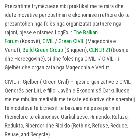
Prezantime frymëzuese mbi praktikat më të mira dhe
idetë inovative për zbatimin e ekonomisë rrethore do të
prezantohen nga folës nga organizatat partnere nga
rajoni, pjesë e nismës LogEx: :
The Balkan
Forum
(Kosovë),
CIVIL
/
Green CIVIL
(Maqedonia e
Veriut),
Build Green Group
(Shqipëri),
CENER 21
(Bosnje
dhe Hercegovinë), si dhe folës nga CIVIL-i/ CIVIL-i i
Gjelbër dhe organizata nga Maqedonia e Veriut.
CIVIL-i i Gjelbër ( Green Civil) – njësi organizative e CIVIL-
Qendrës për Liri, e filloi Javën e Ekonomisë Qarkulluese
me me mbulim mediatik me tekste edukative dhe shembuj
të modeleve të biznesit të bazuara në pesë parimet
themelore të ekonomisë Qarkulluese: Rimendo, Refuzo,
Redukto, Ripërdor dhe Riciklo (Rethink, Refuse, Reduce,
Reuse, and Recyclе).