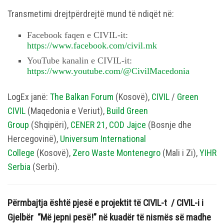
Transmetimi drejtpërdrejtë mund të ndiqët në:
Facebook faqen e CIVIL-it:
https://www.facebook.com/civil.mk
YouTube kanalin e CIVIL-it:
https://www.youtube.com/@CivilMacedonia
LogEx janë:
The Balkan Forum
(Kosovë),
CIVIL
/
Green
CIVIL
(Maqedonia e Veriut),
Build Green
Group
(Shqipëri),
CENER 21
,
COD Jajce
(Bosnje dhe
Hercegovinë),
Universum International
College
(Kosovë),
Zero Waste Montenegro
(Mali i Zi),
YIHR
Serbia
(Serbi).
Përmbajtja është pjesë e projektit të CIVIL-t / CIVIL-i i
Gjelbër “Më jepni pesë!” në kuadër të nismës së madhe