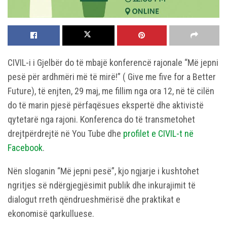
CIVIL-i i Gjelbër do të mbajë konferencë rajonale “Më jepni
pesë për ardhmëri më të mirë!” ( Give me five for a Better
Future), të enjten, 29 maj, me fillim nga ora 12, në të cilën
do të marin pjesë përfaqësues ekspertë dhe aktivistë
qytetarë nga rajoni. Konferenca do të transmetohet
drejtpërdrejtë në You Tube dhe
profilet e CIVIL-t në
Facebook
.
Nën sloganin “Më jepni pesë”, kjo ngjarje i kushtohet
ngritjes së ndërgjegjësimit publik dhe inkurajimit të
dialogut rreth qëndrueshmërisë dhe praktikat e
ekonomisë qarkulluese.