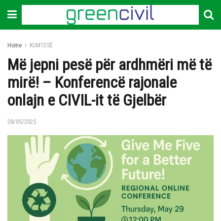
Home
KUMTESË
Më jepni pesë për ardhmëri më të
mirë! – Konferencë rajonale
onlajn e CIVIL-it të Gjelbër
28/05/2025