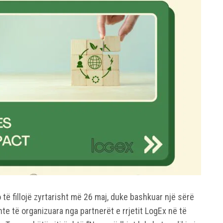
ë fillojë zyrtarisht më 26 maj, duke bashkuar një sërë
te të organizuara nga partnerët e rrjetit LogEx në të