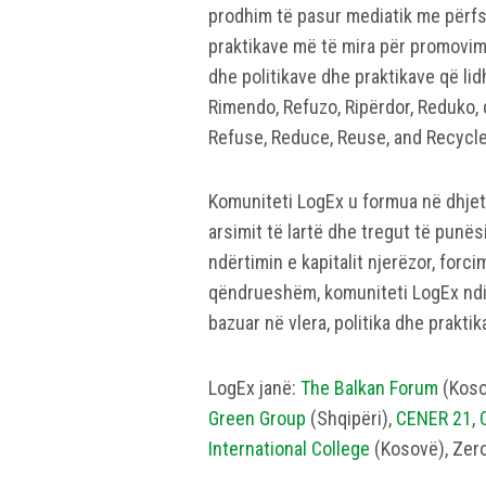
prodhim të pasur mediatik me përfs
praktikave më të mira për promovim
dhe politikave dhe praktikave që l
Rimendo, Refuzo, Ripërdor, Reduko, d
Refuse, Reduce, Reuse, and Recycle
Komuniteti LogEx u formua në dhjeto
arsimit të lartë dhe tregut të punë
ndërtimin e kapitalit njerëzor, forc
qëndrueshëm, komuniteti LogEx ndih
bazuar në vlera, politika dhe praktika
LogEx janë:
The Balkan Forum
(Koso
Green Group
(Shqipëri),
CENER 21
,
International College
(Kosovë), Zero