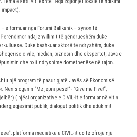
 Tema e këtij viti është “Nga zgjidhjet lokale te ndikimi
l impact).
 – e formuar nga Forumi Ballkanik – synon të
t Perëndimor ndaj zhvillimit të qëndrueshëm duke
arkulluese. Duke bashkuar aktorë të ndryshëm, duke
shoqërisë civile, median, biznesin dhe ekspertët, Java e
ëpunimin dhe nxit ndryshime domethënëse në rajon.
thashtu një program të pasur gjatë Javës së Ekonomisë
. Nën sloganin “Më jepni pesë!”- “Give me Five!”,
gjelbër) ( njësi organizative e CIVIL-it e formuar në vitin
ërgjegjësimit publik, dialogut politik dhe edukimit
se”, platforma mediatike e CIVIL-it do të ofrojë një