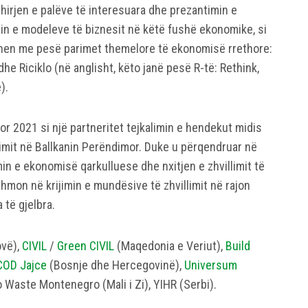
hirjen e palëve të interesuara dhe prezantimin e
in e modeleve të biznesit në këtë fushë ekonomike, si
idhen me pesë parimet themelore të ekonomisë rrethore:
he Riciklo (në anglisht, këto janë pesë R-të: Rethink,
).
r 2021 si një partneritet tejkalimin e hendekut midis
simit në Ballkanin Perëndimor. Duke u përqendruar në
imin e ekonomisë qarkulluese dhe nxitjen e zhvillimit të
mon në krijimin e mundësive të zhvillimit në rajon
 të gjelbra.
vë),
CIVIL
/
Green CIVIL
(Maqedonia e Veriut),
Build
COD Jajce
(Bosnje dhe Hercegovinë),
Universum
 Waste Montenegro (Mali i Zi), YIHR (Serbi).