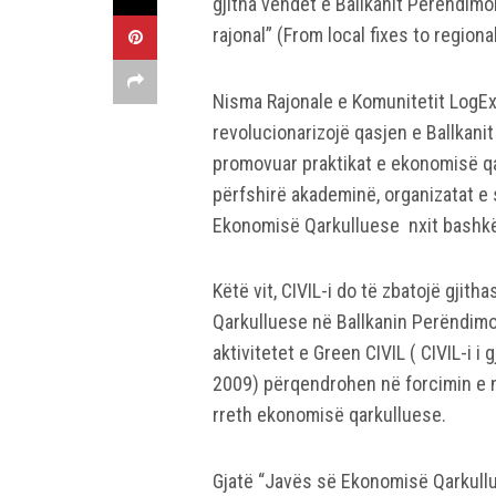
gjitha vendet e Ballkanit Perëndimor.
rajonal” (From local fixes to regiona
Nisma Rajonale e Komunitetit LogEx
revolucionarizojë qasjen e Ballkani
promovuar praktikat e ekonomisë q
përfshirë akademinë, organizatat e 
Ekonomisë Qarkulluese nxit bashk
Këtë vit, CIVIL-i do të zbatojë gji
Qarkulluese në Ballkanin Perëndimor
aktivitetet e Green CIVIL ( CIVIL-i i 
2009) përqendrohen në forcimin e nd
rreth ekonomisë qarkulluese.
Gjatë “Javës së Ekonomisë Qarkullue