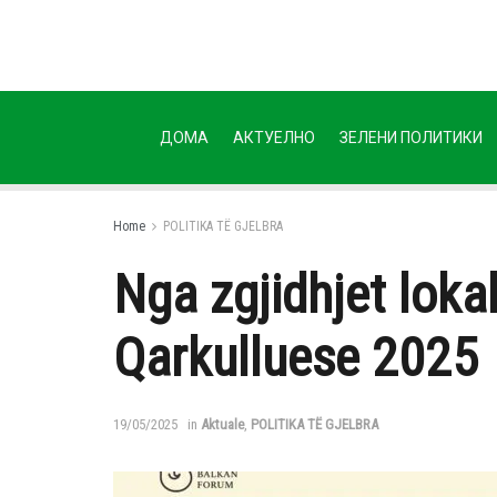
ДОМА
АКТУЕЛНО
ЗЕЛЕНИ ПОЛИТИКИ
Home
POLITIKA TË GJELBRA
Nga zgjidhjet loka
Qarkulluese 2025
19/05/2025
in
Aktuale
,
POLITIKA TË GJELBRA