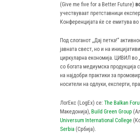
(Give me five for a Better Future)
в
учествуваат претставници експер
Конференцијата ќе се емитува во
Под слоганот „Дај петка!“ aктивн
јавната свест, но и на иницијатив
циркуларна економија. ЦИВИЛ во 
со богата медиумска продукција с
на најдобри практики за промовир
носители на одлуки, експерти, пр
ЛогЕкс (LogEx) се:
The Balkan For
Македонија),
Build Green Group
(Ал
Universum International College
(Ко
Serbia
(Србија).