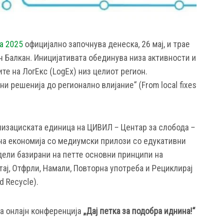
а 2025
официјално започнува денеска, 26 мај, и трае
ен Балкан. Иницијативата обединува низа активности и
те на ЛогЕкс (LogEx) низ целиот регион.
и решенија до регионално влијание“ (From local fixes
анизациската единица на ЦИВИЛ – Центар за слобода –
рна економија со медиумски прилози со едукативни
дели базирани на петте основни принципи на
ај, Отфрли, Намали, Повторна употреба и Рециклирај
d Recyclе).
а онлајн конференција
„Дај петка за подобра иднина!“