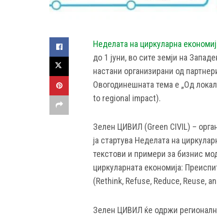
Неделата на циркуларна економиј
до 1 јуни, во сите земји на Запад
настани организирани од партнери
Овогодинешната тема е „Од локалн
to regional impact).
Зелен ЦИВИЛ (Green CIVIL) – орг
ја стартува Неделата на циркула
текстови и примери за бизнис мо
циркуларната економија: Преиспит
(Rethink, Refuse, Reduce, Reuse, an
Зелен ЦИВИЛ ќе одржи регионалн