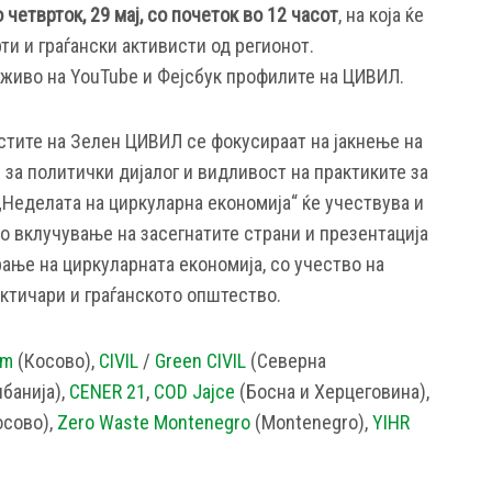
о четврток, 29 мај, со почеток во 12 часот
, на која ќе
ти и граѓански активисти од регионот.
 живо на YouTube и Фејсбук профилите на ЦИВИЛ.
остите на Зелен ЦИВИЛ се фокусираат на јакнење на
и за политички дијалог и видливост на практиките за
„Неделата на циркуларна економија“ ќе учествува и
о вклучување на засегнатите страни и презентација
ање на циркуларната економија, со учество на
актичари и граѓанското општество.
um
(Косово),
CIVIL
/
Green CIVIL
(Северна
банија),
CENER 21
,
COD Jajce
(Босна и Херцеговина),
сово),
Zero Waste Montenegro
(Montenegro),
YIHR