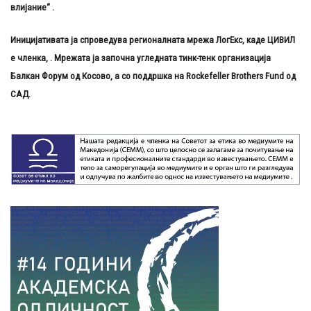
влијание“
.
Иницијативата ја спроведува
регионалната мрежа ЛогЕкс, каде ЦИВИЛ
е членка,
. Мрежата ја започна
угледната тинк-тенк организација
Балкан Форум од Косово, а со поддршка
на
Rockefeller Brothers Fund од
САД.