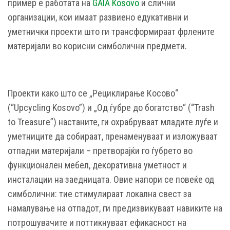
пример е работата на
GAIA Kosovo
и слични
организации, кои имаат развиено едукативни и
уметнички проекти што ги трансформираат фрлените
материјали во корисни симболични предмети.
Проекти како што се „Рециклирање Косово“
(“Upcycling Kosovo”) и „Од ѓубре до богатство“ (“Trash
to Treasure”) настаните, ги охрабруваат младите луѓе и
уметниците да собираат, пренаменуваат и изложуваат
отпадни материјали – претворајќи го ѓубрето во
функционален мебел, декоративна уметност и
инсталации на заедницата. Овие напори се повеќе од
симболични: тие стимулираат локална свест за
намалување на отпадот, ги предизвикуваат навиките на
потрошувачите и поттикнуваат ефикасност на