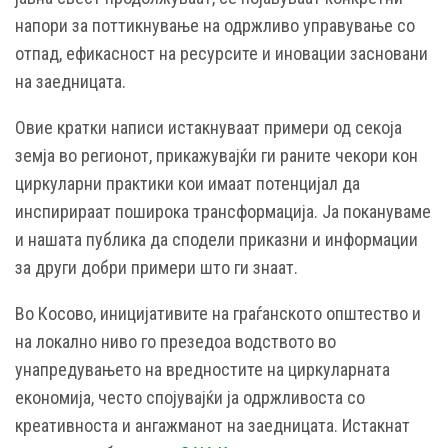
напори за поттикнување на одржливо управување со
отпад, ефикасност на ресурсите и иновации засновани
на заедницата.
Овие кратки написи истакнуваат примери од секоја
земја во регионот, прикажувајќи ги раните чекори кон
циркуларни практики кои имаат потенцијал да
инспирираат поширока трансформација. Ја покануваме
и нашата публика да сподели приказни и информации
за други добри примери што ги знаат.
Во Косово, иницијативите на граѓанското општество и
на локално ниво го презедоа водството во
унапредувањето на вредностите на циркуларната
економија, често спојувајќи ја одржливоста со
креативноста и ангажманот на заедницата. Истакнат