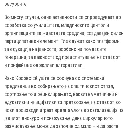
ресурсите.
Во многу случаи, овие активности се спроведуваат во
соработка со училиштата, младинските центри и
организациите за животната средина, создавајќи силен
партиципативен елемент. Тие служат како платформи
за едукација на јавноста, особено на помладите
генерации, за важноста од преиспитување на отпадот
и прифаќање одржливи алтернативи.
Иако Косово сé уште се соочува со системски
предизвици во собирањето на општинскиот отпад,
сортирањето и рециклирањето, ваквите уметнички и
едукативни иницијативи за претворање на отпадот во
нови производи играат вредна улога во катализација на
јавниот дискурс и покажување дека циркуларното
размислување може да започне од мало – и да расте