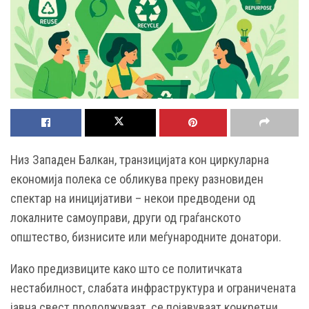
Низ Западен Балкан, транзицијата кон циркуларна
економија полека се обликува преку разновиден
спектар на иницијативи – некои предводени од
локалните самоуправи, други од граѓанското
општество, бизнисите или меѓународните донатори.
Иако предизвиците како што се политичката
нестабилност, слабата инфраструктура и ограничената
јавна свест продолжуваат, се појавуваат конкретни