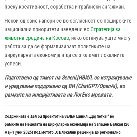
преку креативност, соработка и граѓански ангажман.
Некои од овие напори се во согласност со пошироките
национални приоритети наведени во
Стратегија за
животна средина на Косово
, иако останува уште многу
работа за да се формализираат политиките на
циркуларната економија и да се зголемат локалните
успеси.
Подготвено од тимот на ЗеленЦИВИЛ, со истражување
и уредување поддржано од ВИ
(ChatGPT/OpenAI),
во
рамките на иницијативата на ЛогЕкс мрежата.
Содржината е дел од проектот
на
ЗЕЛЕН Цивил „Дај петка!“ во
рамки
те
на Неделата на циркуларна економија на Западен Балкан (26
мај- 1 јуни 2025) под мотото „Од локални решенија до регионално